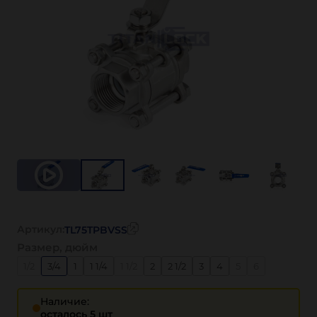
Артикул:
TL75TPBVSS
Размер, дюйм
1/2
3/4
1
1 1/4
1 1/2
2
2 1/2
3
4
5
6
Наличие:
осталось 5 шт