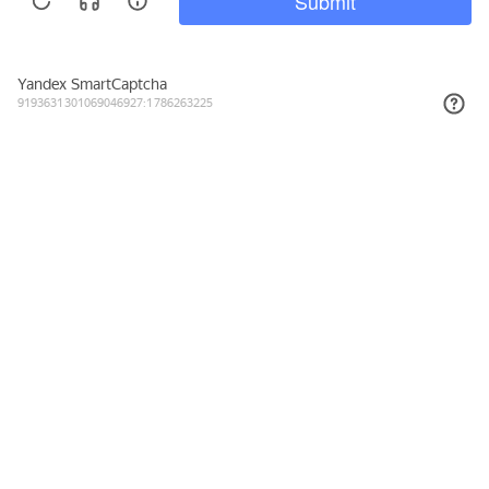
1 732₽
КУПИТЬ
Подписывайтесь на новости и акции
Даю согласие на обработку персональных данных, с
Политикой в
отношении обработки персональных данных (Политикой
конфиденциальности) Оператора
ознакомлен (-на).
8 (800) 555-23-38