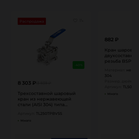
Распродажа
882 ₽
Кран шаровы
двухсоставной
резьба BSP 1/2"
-40%
TL50BVC-FM T
Материал:
нержа
304
Размер, дюйм:
1/
8 303 ₽
13 838 ₽
Артикул:
TL50BV
Трехсоставной шаровый
Много
кран из нержавеющей
стали (AISI 304) типа
"резьба-резьба", 2,5in,…
Артикул:
TL250TPBVSS
Много