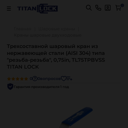
Важно! Для оплаты заказов
Подробнее
0
Главная
Шаровые краны
Краны шаровые двухходовые
Трехсоставной шаровый кран из
нержавеющей стали (AISI 304) типа
"резьба-резьба", 0,75in, TL75TPBVSS
TITAN LOCK
0
0
вопросов
Гарантия производителя 1 год