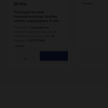
29 ₽/м
Много
Полиуретановая
пневматическая трубка,
синяя, наруж.диам. 6 мм
(вн.диам. 4 мм), TLP-TPU6/4
Материал:
полиуретан
TITAN…
Внутренний диаметр, мм:
4
Рабочее давление, бар:
10
Артикул:
TLP-TPU6/4
Много
50
1