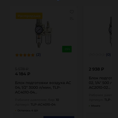
Распродажа
-25%
(2)
(0)
5 578 ₽
2 938 ₽
4 184 ₽
Блок подготовк
Блок подготовки воздуха AC 4010-
02, 1/4" 500 л/м
04, 1/2" 3000 л/мин, TLP-
AC2010-02…
AC4010-04…
Рабочее давлени
Рабочее давление, бар:
10
Артикул:
TLP-AC2
Артикул:
TLP-AC4010-04
Много
Осталось 4 Шт