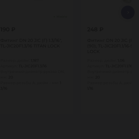
Много
190 ₽
248 ₽
Фитинг DN 20 JIC (Г) 1.3/16",
Фитинг DN 20 JIC (Г) 1.1
TL-JIC20F1.3/16 TITAN LOCK
(90), TL-JIC20F1.1/16-90
LOCK
Размер, дюйм:
1,187
Размер, дюйм:
1,06
Артикул:
TL-JIC20F1.3/16
Артикул:
TL-JIC20F1.1/16-90
Внутренний диаметр рукава DN,
Внутренний диаметр рука
мм:
20
мм:
20
Размер резьбы А, дюйм - мм:
1
Размер резьбы А, дюйм -
3/16
1/16
1
1