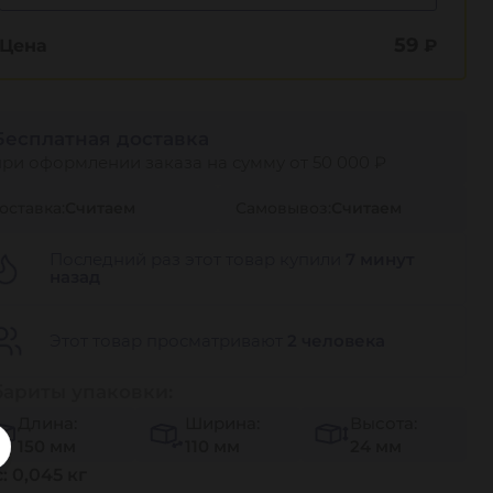
59
Цена
₽
Бесплатная доставка
при оформлении заказа на сумму от 50 000 ₽
оставка:
Считаем
Самовывоз:
Считаем
Последний раз этот товар купили
7 минут
назад
Этот товар просматривают
2 человека
бариты упаковки:
Длина:
Ширина:
Высота:
150 мм
110 мм
24 мм
: 0,045 кг