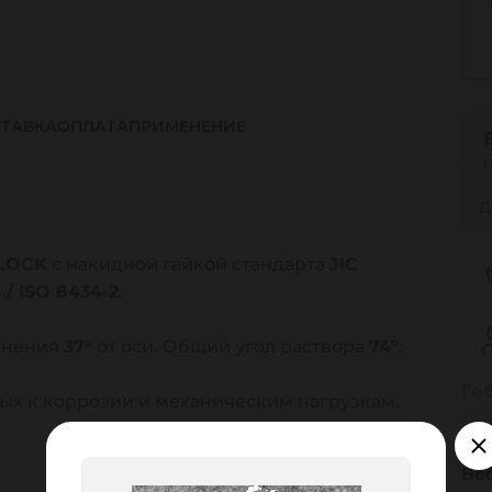
ТАВКА
ОПЛАТА
ПРИМЕНЕНИЕ
Д
 LOCK
с накидной гайкой стандарта
JIC
 / ISO 8434-2
.
отнения
37°
от оси. Общий угол раствора
74°
.
Га
ых к коррозии и механическим нагрузкам.
Вес