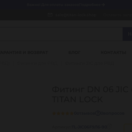
Важно! Для оплаты заказов
Подробнее
sale@titan-lock.shop
Оставить зап
Н
ГАРАНТИЯ И ВОЗВРАТ
БЛОГ
КОНТАКТЫ
РВД)
Фитинги для РВД
Фитинги JIC для РВД
Фитинг DN 06 JIC (Г
TITAN LOCK
0
отзывов
0
вопросов
Артикул:
TL-JIC06F9/16-90