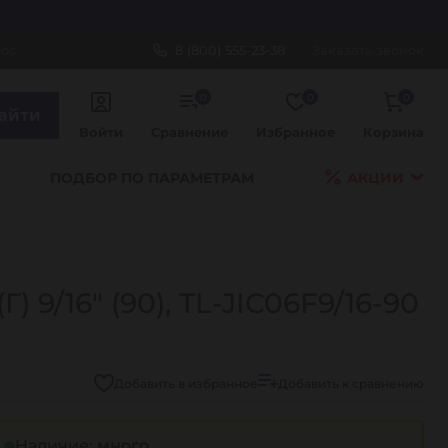
рос
8 (800) 555-23-38
Заказать звонок
0
0
0
айти
Войти
Сравнение
Избранное
Корзина
ПОДБОР ПО ПАРАМЕТРАМ
АКЦИИ
) 9/16" (90), TL-JIC06F9/16-90
Добавить в избранное
Добавить к сравнению
Наличие:
много