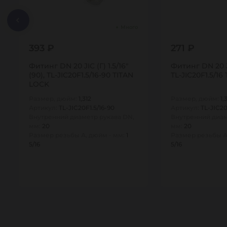
Много
393 ₽
271 ₽
Фитинг DN 20 JIC (Г) 1.5/16"
Фитинг DN 20 JIC
(90), TL-JIC20F1.5/16-90 TITAN
TL-JIC20F1.5/16
LOCK
Размер, дюйм:
1,312
Размер, дюйм:
1,
Артикул:
TL-JIC20F1.5/16-90
Артикул:
TL-JIC20
Внутренний диаметр рукава DN,
Внутренний диам
мм:
20
мм:
20
Размер резьбы А, дюйм - мм:
1
Размер резьбы А
5/16
5/16
1
1