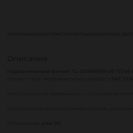
ОПИСАНИЕ
ХАРАКТЕРИСТИКИ
ОТЗЫВЫ
ВОПРОСЫ
0
ДОС
Описание
Гидравлический фитинг TL-JIC06F9/16-90 TITAN
соответствует американскому стандарту
SAE J514
Конструктивная особенность — угол конуса упл
Изготовлен из высокопрочных сплавов, устойчив
Исполнение:
угол 90°
.