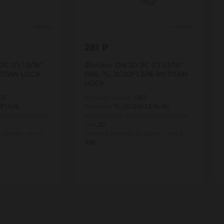
Много
Много
281 ₽
 (Г) 1.5/16",
Фитинг DN 20 JIC (Г) 1.3/16"
 TITAN LOCK
(90), TL-JIC20F1.3/16-90 TITAN
LOCK
312
Размер, дюйм:
1,187
F1.5/16
Артикул:
TL-JIC20F1.3/16-90
етр рукава DN,
Внутренний диаметр рукава DN,
мм:
20
, дюйм - мм:
1
Размер резьбы А, дюйм - мм:
1
3/16
1