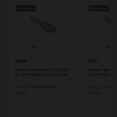
Новинки
Новинки
(0)
(0)
108 ₽
72 ₽
Фитинг DN 20 NPTF (Ш) 3/4",
Фитинг DN 12 N
TL-NPTF20M3/4 TITAN LOCK
TL-NPTF12M1/2
Артикул:
TL-NPTF20F3/4
Артикул:
TL-NPTF
Много
Много