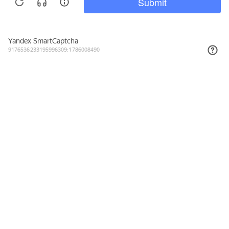
Подписывайтесь на новости и акции
Даю согласие на обработку персональных данных, с
Политикой в
отношении обработки персональных данных (Политикой
конфиденциальности) Оператора
ознакомлен (-на).
8 (800) 555-23-38