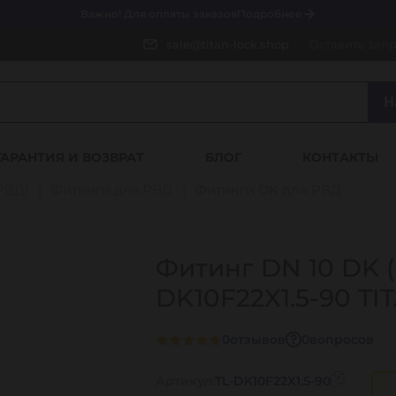
Важно! Для оплаты заказов
Подробнее
sale@titan-lock.shop
Оставить зап
Н
ГАРАНТИЯ И ВОЗВРАТ
БЛОГ
КОНТАКТЫ
РВД)
Фитинги для РВД
Фитинги DK для РВД
Фитинг DN 10 DK (Г
DK10F22X1.5-90 T
0
отзывов
0
вопросов
Артикул:
TL-DK10F22X1.5-90