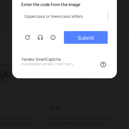
Много
Много
98 ₽
K (Г) M20X1.5
Фитинг DN 10 DK (Г) M20X1.5,
0X1.5-90 TITAN
TL-DK10F20X1.5 TITAN LOCK