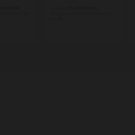
F20X1.5-90
Артикул:
TL-DK10F20X1.5
етр рукава DN,
Внутренний диаметр рукава DN,
мм:
10
1