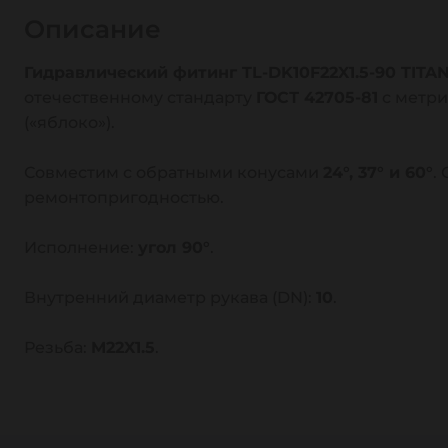
Описание
Гидравлический фитинг TL-DK10F22X1.5-90 TITA
отечественному стандарту
ГОСТ 42705-81
с метри
(«яблоко»).
Совместим с обратными конусами
24°, 37° и 60°
.
ремонтопригодностью.
Исполнение:
угол 90°
.
Внутренний диаметр рукава (DN):
10
.
Резьба:
M22X1.5
.