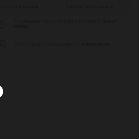
оставка:
Считаем
Самовывоз:
Считаем
Последний раз этот товар купили
7 минут
назад
Этот товар просматривают
4 человека