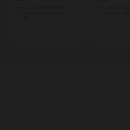
Артикул:
TL-DK20F33X2-90
Артикул:
TL-DK10
Внутренний диаметр рукава DN,
Внутренний диам
мм:
20
мм:
10
1
1