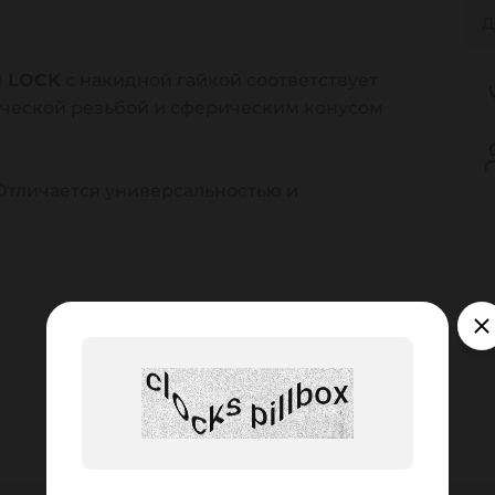
Д
N LOCK
с накидной гайкой соответствует
ческой резьбой и сферическим конусом
 Отличается универсальностью и