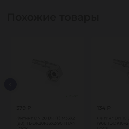
Похожие товары
Много
379 ₽
134 ₽
Фитинг DN 20 DK (Г) M33X2
Фитинг DN 10 D
(90), TL-DK20F33X2-90 TITAN
(90), TL-DK10F2
LOCK
LOCK