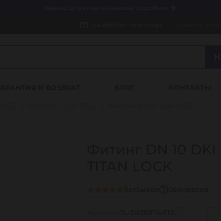
Важно! Для оплаты заказов
Подробнее
sale@titan-lock.shop
Оставить зап
Н
ГАРАНТИЯ И ВОЗВРАТ
БЛОГ
КОНТАКТЫ
РВД)
Фитинги для РВД
Фитинги DKI для РВД
Фитинг DN 10 DKI (
TITAN LOCK
0
отзывов
0
вопросов
Артикул:
TL-DKI10F14X1.5