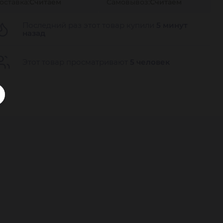
оставка:
Считаем
Самовывоз:
Считаем
Последний раз этот товар купили
5 минут
назад
Этот товар просматривают
5 человек