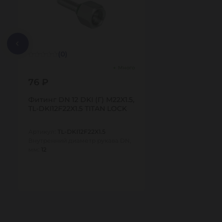
(0)
Много
76 ₽
Фитинг DN 12 DKI (Г) M22X1.5,
TL-DKI12F22X1.5 TITAN LOCK
Артикул:
TL-DKI12F22X1.5
Внутренний диаметр рукава DN,
мм:
12
1