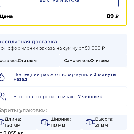
БЫСТРЫЙ ЗАКАЗ
89
Цена
₽
Бесплатная доставка
при оформлении заказа на сумму от 50 000 ₽
оставка:
Считаем
Самовывоз:
Считаем
Последний раз этот товар купили
3 минуты
назад
Этот товар просматривают
7 человек
бариты упаковки:
Длина:
Ширина:
Высота:
150 мм
110 мм
21 мм
: 0,055 кг