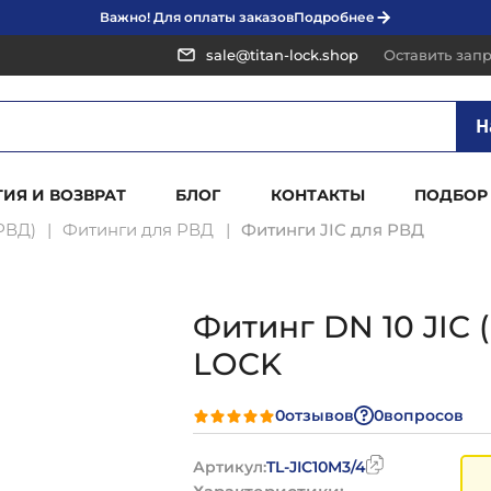
Важно! Для оплаты заказов
Подробнее
sale@titan-lock.shop
Оставить зап
Н
ТИЯ И ВОЗВРАТ
БЛОГ
КОНТАКТЫ
ПОДБОР
РВД)
Фитинги для РВД
Фитинги JIC для РВД
Фитинг DN 10 JIC (
LOCK
0
отзывов
0
вопросов
Артикул:
TL-JIC10M3/4