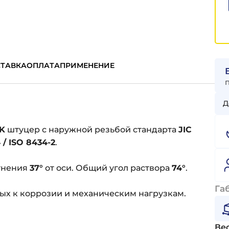
ТАВКА
ОПЛАТА
ПРИМЕНЕНИЕ
Д
CK
штуцер с наружной резьбой стандарта
JIC
 / ISO 8434-2
.
отнения
37°
от оси. Общий угол раствора
74°
.
Га
ых к коррозии и механическим нагрузкам.
Вес