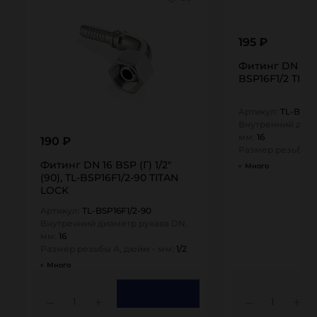
195 ₽
Фитинг DN 16 BS
BSP16F1/2 TIT
Артикул:
TL-BSP16
Внутренний диам
мм:
16
190 ₽
Размер резьбы А
Фитинг DN 16 BSP (Г) 1/2"
Много
(90), TL-BSP16F1/2-90 TITAN
LOCK
Артикул:
TL-BSP16F1/2-90
Внутренний диаметр рукава DN,
мм:
16
Размер резьбы А, дюйм - мм:
1/2
Много
1
1