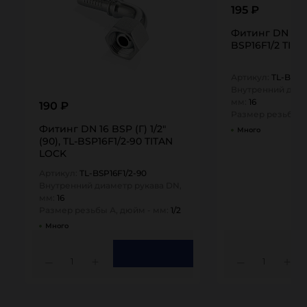
195 ₽
Фитинг DN 16 BS
BSP16F1/2 TIT
Артикул:
TL-BSP16
Внутренний диам
мм:
16
190 ₽
Размер резьбы А
Фитинг DN 16 BSP (Г) 1/2"
Много
(90), TL-BSP16F1/2-90 TITAN
LOCK
Артикул:
TL-BSP16F1/2-90
Внутренний диаметр рукава DN,
мм:
16
Размер резьбы А, дюйм - мм:
1/2
Много
1
1