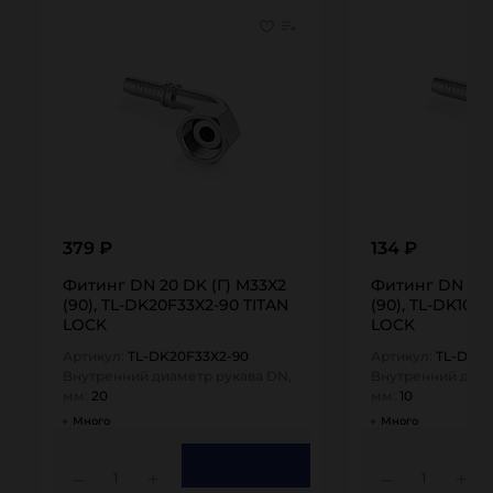
379 ₽
134 ₽
Фитинг DN 20 DK (Г) M33X2
Фитинг DN 10 D
(90), TL-DK20F33X2-90 TITAN
(90), TL-DK10F2
LOCK
LOCK
Артикул:
TL-DK20F33X2-90
Артикул:
TL-DK10
Внутренний диаметр рукава DN,
Внутренний диам
мм:
20
мм:
10
Много
Много
1
1