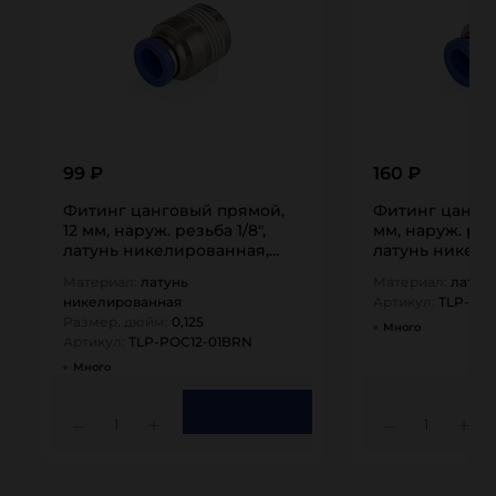
99 ₽
160 ₽
Фитинг цанговый прямой,
Фитинг цангов
12 мм, наруж. резьба 1/8",
мм, наруж. резь
латунь никелированная,
латунь никели
тип POC,…
тип POC,…
Материал:
латунь
Материал:
латун
никелированная
Артикул:
TLP-PO
Размер, дюйм:
0,125
Много
Артикул:
TLP-POC12-01BRN
Много
1
1