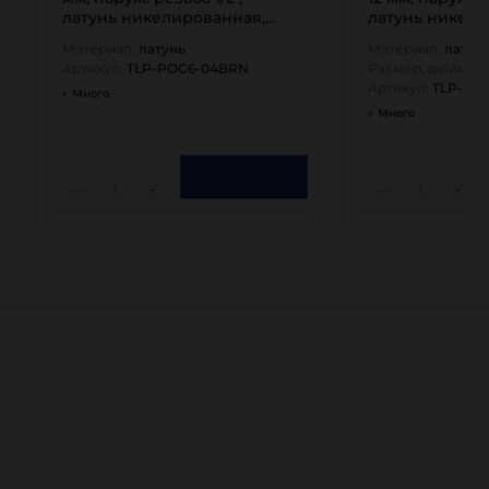
латунь никелированная,
латунь никели
тип POC,…
тип POC,…
Материал:
латунь
Материал:
латун
Артикул:
TLP-POC6-04BRN
Размер, дюйм:
0,
Артикул:
TLP-PO
Много
Много
1
1