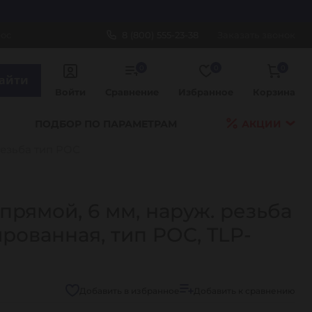
рос
8 (800) 555-23-38
Заказать звонок
0
0
0
айти
Войти
Сравнение
Избранное
Корзина
ПОДБОР ПО ПАРАМЕТРАМ
АКЦИИ
езьба тип POC
прямой, 6 мм, наруж. резьба
ированная, тип POC, TLP-
Добавить в избранное
Добавить к сравнению