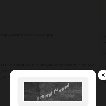
ТАВКА
ОПЛАТА
ПРИМЕНЕНИЕ
Д
 LOCK серии PОC
с наружной резьбой с одной
ы, предназначен для соединения
дованием или инструментами. Материал -