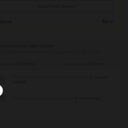
БЫСТРЫЙ ЗАКАЗ
40
Цена
₽
Бесплатная доставка
при оформлении заказа на сумму от 50 000 ₽
оставка:
Считаем
Самовывоз:
Считаем
Последний раз этот товар купили
6 минут
назад
Этот товар просматривают
4 человека