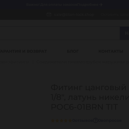
Важно! Для оплаты заказов
Подробнее
sale@titan-lock.shop
Оставить зап
Н
ГАРАНТИЯ И ВОЗВРАТ
БЛОГ
КОНТАКТЫ
евмофитинги
Соединители пневмотрубок наружная р
Фитинг цанговый 
1/8", латунь никел
POC6-01BRN TIT
0
отзывов
0
вопросов