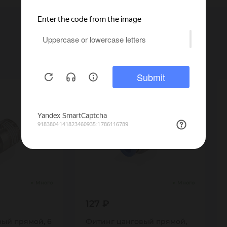
Много
Много
127 ₽
ый прямой, 6
Фитинг цанговый прямой,