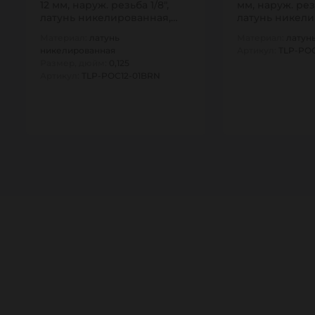
12 мм, наруж. резьба 1/8",
мм, наруж. резь
латунь никелированная,
латунь никели
тип POC,…
тип POC,…
Материал:
латунь
Материал:
латун
никелированная
Артикул:
TLP-PO
Размер, дюйм:
0,125
Артикул:
TLP-POC12-01BRN
1
1