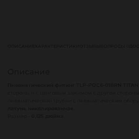
ОПИСАНИЕ
ХАРАКТЕРИСТИКИ
ОТЗЫВЫ
ВОПРОСЫ
0
ДОС
Описание
Пневматический фитинг TLP-POC6-01BRN TITAN
стороны и с цанговым зажимом с другой сторон
пневматической трубки с пневматическим обору
латунь никелированная
.
Размер -
0,125 дюйма
.