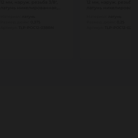
12 мм, наруж. резьба 3/8",
12 мм, наруж. резьба 1/
латунь никелированная,
латунь никелированн
тип POC,…
тип POC,…
Материал:
латунь
Материал:
латунь
Размер, дюйм:
0,375
Размер, дюйм:
0,25
Артикул:
TLP-POC12-03BRN
Артикул:
TLP-POC12-02BR
1
1