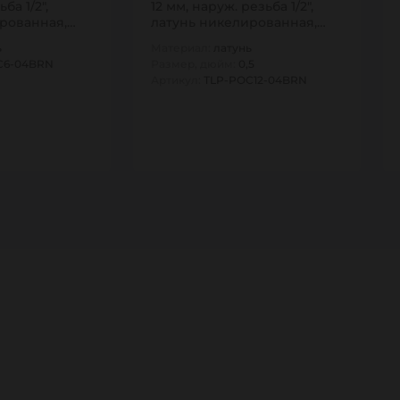
ба 1/2",
12 мм, наруж. резьба 1/2",
рованная,
латунь никелированная,
тип POC,…
ь
Материал:
латунь
C6-04BRN
Размер, дюйм:
0,5
Артикул:
TLP-POC12-04BRN
1