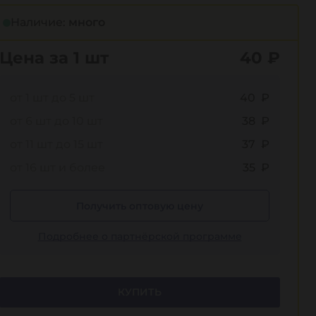
Наличие:
много
Цена за 1 шт
40
₽
от 1 шт до 5 шт
40 ₽
от 6 шт до 10 шт
38 ₽
от 11 шт до 15 шт
37 ₽
от 16 шт и более
35 ₽
Получить оптовую цену
Подробнее о партнёрской программе
КУПИТЬ