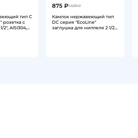
875 ₽
1 459 ₽
веющий тип С
Камлок нержавеющий тип
" розетка с
DC серия "EcoLine"
/2", AISI304,…
заглушка для ниппеля 2 1/2",
AISI304,…
1