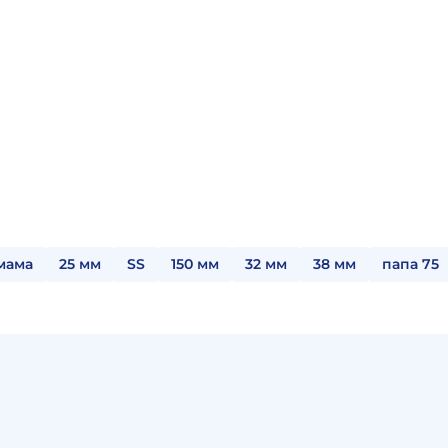
мама
25 мм
SS
150 мм
32 мм
38 мм
папа 75