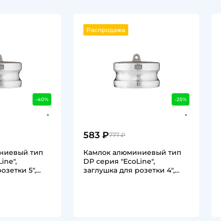
Распродажа
-40%
-25%
583 ₽
777 ₽
ниевый тип
Камлок алюминиевый тип
ine",
DР серия "EcoLine",
озетки 5",
заглушка для розетки 4",
…
TL400DPAL-EL…
1