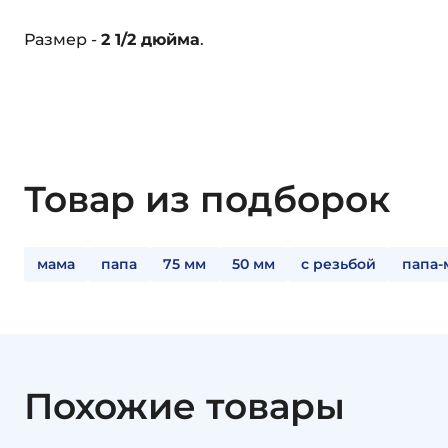
Размер -
2 1/2 дюйма
.
Товар из подборок
мама
папа
75 мм
50 мм
с резьбой
папа-
Похожие товары