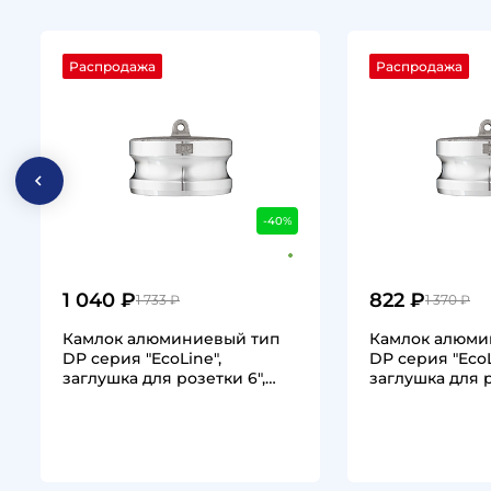
Распродажа
Распродажа
-40%
1 040 ₽
822 ₽
1 733 ₽
1 370 ₽
Камлок алюминиевый тип
Камлок алюми
DР серия "EcoLine",
DР серия "EcoL
заглушка для розетки 6",
заглушка для р
TL600DPAL-EL…
TL500DPAL-EL
1
1