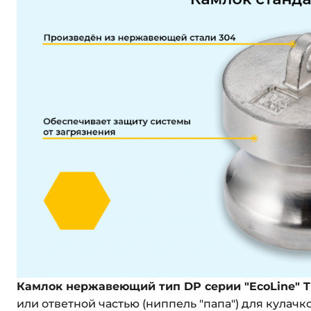
Камлок нержавеющий тип DР серии "EcoLine"
T
или ответной частью (ниппель "папа") для кулач