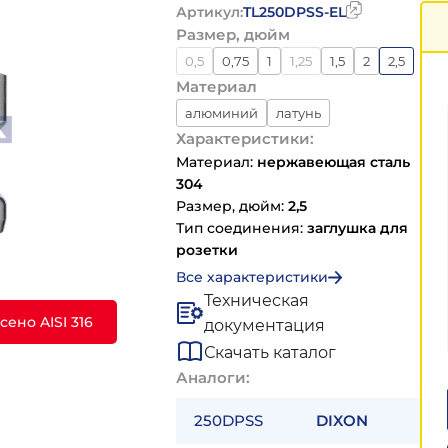
Артикул:
TL250DPSS-EL
Размер, дюйм
0,5
0,75
1
1,25
1,5
2
2,5
Материал
3
4
5
6
8
алюминий
латунь
Характеристики:
нержавеющая сталь 304
Материал:
нержавеющая сталь
нержавеющая сталь 316
304
полипропилен
Размер, дюйм:
2,5
Тип соединения:
заглушка для
розетки
Все характеристики
Техническая
ено AISI 316
документация
Скачать каталог
Аналоги:
250DPSS
DIXON