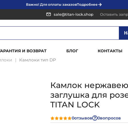
Важно! Для оплаты заказов
Подробнее
sale@titan-lock.shop
Оставить зап
Н
ГАРАНТИЯ И ВОЗВРАТ
БЛОГ
КОНТАКТЫ
млоки
Камлоки тип DP
Камлок нержавеющ
заглушка для розе
TITAN LOCK
0
отзывов
0
вопросов