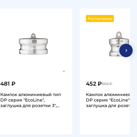
Распродажа
481 ₽
452 ₽
602 ₽
Камлок алюминиевый тип
Камлок алюминиевый
DР серия "EcoLine",
DР серия "EcoLine",
заглушка для розетки 3",
заглушка для розетки 2
TL300DPAL-EL…
TL250DPAL-EL…
1
1