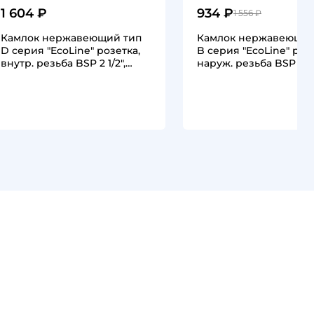
1 604 ₽
934 ₽
1 556 ₽
Камлок нержавеющий тип
Камлок нержавеющий
D серия "EcoLine" розетка,
B серия "EcoLine" роз
внутр. резьба BSP 2 1/2",
наруж. резьба BSP 2 1/
AISI304,…
AISI304,…
1
1