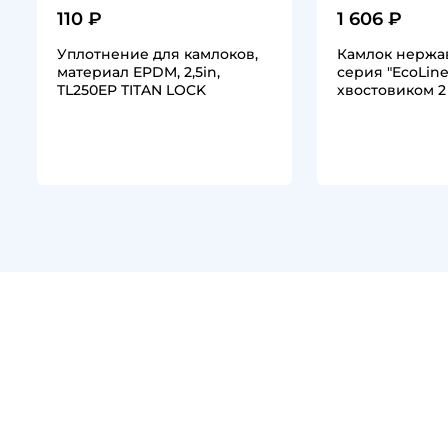
110 ₽
1 606 ₽
Уплотнение для камлоков,
Камлок нержа
материал EPDM, 2,5in,
серия "EcoLine
TL250EP TITAN LOCK
хвостовиком 2 1
1
1