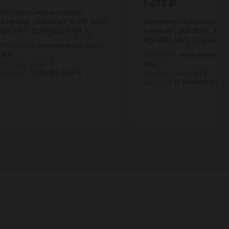
1 472 ₽
Ниппель переходной
нержав. (AISI304), 1", НР BSP/
Ниппель переходной
ВР NPT, TL1RMBS-FNP-S
нержав. (AISI304), 3/4"
TITAN…
BSP/ВР NPT, TL3/4RMB
Материал:
нержавеющая сталь
S TITAN…
304
Материал:
нержавеющая 
Размер, дюйм:
1
304
Артикул:
TL1RMBS-FNP-S
Размер, дюйм:
0,75
Артикул:
TL3/4RMBS-FNP-
1
1