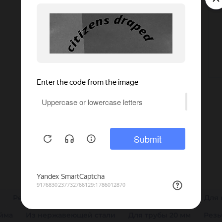
Резьбовые
С внутренней резьбой
1 дюйм
Для
юйма
Из нержавеющей стали
Для трубы 20 мм
Резь