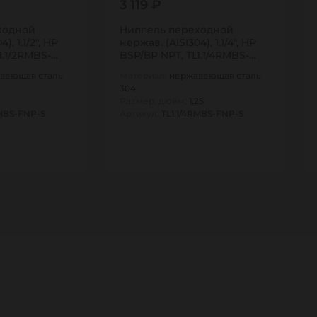
3 119 ₽
ходной
Ниппель переходной
), 1.1/2", НР
нержав. (AISI304), 1.1/4", НР
1.1/2RMBS-
BSP/ВР NPT, TL1.1/4RMBS-
FNP-S TITAN…
веющая сталь
Материал:
нержавеющая сталь
304
5
Размер, дюйм:
1,25
RMBS-FNP-S
Артикул:
TL1.1/4RMBS-FNP-S
1