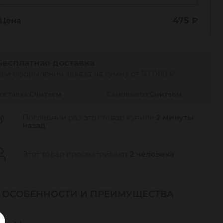
475
Цена
₽
Бесплатная доставка
при оформлении заказа на сумму от 50 000 ₽
оставка:
Считаем
Самовывоз:
Считаем
Последний раз этот товар купили
2 минуты
назад
Этот товар просматривают
2 человека
ОСОБЕННОСТИ И ПРЕИМУЩЕСТВА