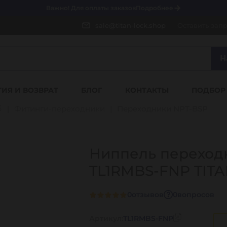
Важно! Для оплаты заказов
Подробнее
sale@titan-lock.shop
Оставить зап
Н
ТИЯ И ВОЗВРАТ
БЛОГ
КОНТАКТЫ
ПОДБОР
б
Фитинги-переходники
Переходники NPT-BSP
Ниппель переходно
TL1RMBS-FNP TIT
0
отзывов
0
вопросов
Артикул:
TL1RMBS-FNP