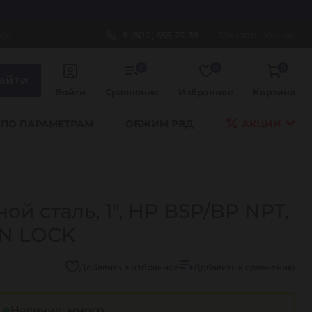
рос
8 (800) 555-23-38
Заказать звонок
0
0
0
айти
Войти
Сравнение
Избранное
Корзина
 ПО ПАРАМЕТРАМ
ОБЖИМ РВД
АКЦИИ
й сталь, 1", НР BSP/ВР NPT,
AN LOCK
Добавить в избранное
Добавить к сравнению
Наличие:
много