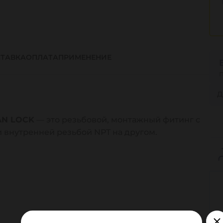
ТАВКА
ОПЛАТА
ПРИМЕНЕНИЕ
Д
AN LOCK
— это резьбовой, монтажный фитинг c
 внутренней резьбой NPT на другом.