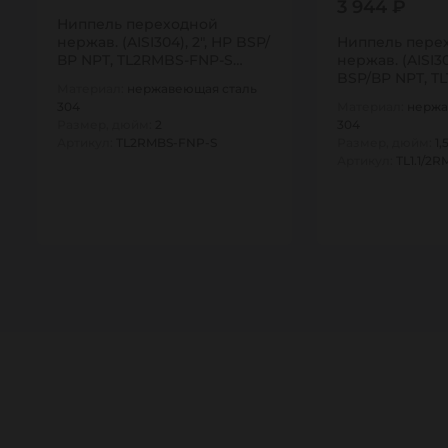
3 944 ₽
Ниппель переходной
нержав. (AISI304), 2", НР BSP/
Ниппель пере
ВР NPT, TL2RMBS-FNP-S
нержав. (AISI304
TITAN…
BSP/ВР NPT, TL
Материал:
нержавеющая сталь
FNP-S TITAN…
304
Материал:
нержа
Размер, дюйм:
2
304
Артикул:
TL2RMBS-FNP-S
Размер, дюйм:
1,
Артикул:
TL1.1/2
1
1