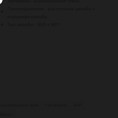
Материал - оцинкованная сталь
Присоединение - внутренная резьба х
наружная резьба
Тип резьбы - BSP х NPT
 нержавеющих труб
1 1/4 дюйма
BSP
бовые