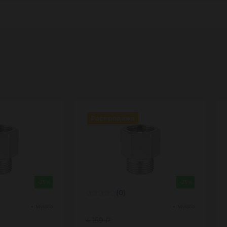
Распродажа
-25%
-25%
(0)
Много
Много
4 159 ₽