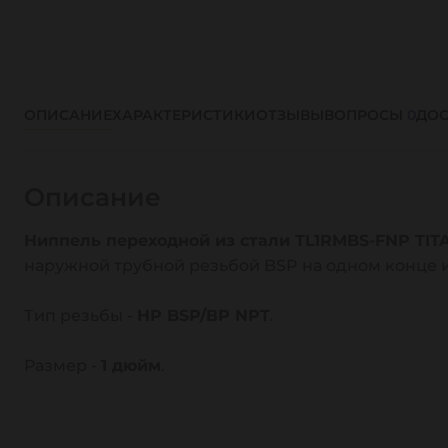
ОПИСАНИЕ
ХАРАКТЕРИСТИКИ
ОТЗЫВЫ
ВОПРОСЫ
0
ДОС
Описание
Ниппель переходной из стали TL1RMBS-FNP TIT
наружной трубной резьбой BSP на одном конце и
Тип резьбы -
НP BSP/ВР NPT
.
Размер -
1 дюйм
.