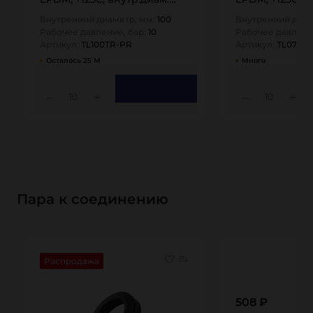
100мм, TL100TR-PR TITAN…
76мм, TL076TR
Внутренний диаметр, мм:
100
Внутренний диам
Рабочее давление, бар:
10
Рабочее давлени
Артикул:
TL100TR-PR
Артикул:
TL076T
Осталось 25 М
Много
10
10
Пара к соединению
Распродажа
508 ₽