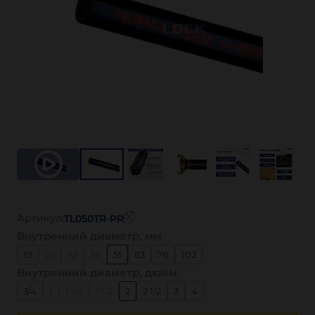
Артикул:
TL050TR-PR
Внутренний диаметр, мм
19
25
32
38
51
63
76
102
Внутренний диаметр, дюйм
3/4
1
1 1/4
1 1/2
2
2 1/2
3
4