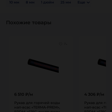
10 мм
8 мм
1 дюйм
25 мм
Еще
Похожие товары
6 510 ₽/м
4 306 ₽/м
Рукав для горячей воды
Рукав для гор
нап-всас «TERMA-PREM»,
нап-всас «TER
EPDM, +125C, внутр.диам.
EPDM, +125C, в