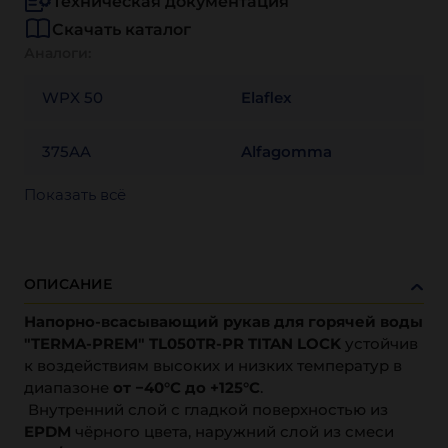
Техническая документация
Скачать каталог
Аналоги:
WPX 50
Elaflex
375AA
Alfagomma
Показать всё
ОПИСАНИЕ
Напорно-всасывающий рукав для горячей воды
"TERMA-PREM" TL050TR-PR TITAN LOCK
устойчив
к воздействиям высоких и низких температур в
диапазоне
от −40°C до +125°C
.
Внутренний слой с гладкой поверхностью из
EPDМ
чёрного цвета, наружний слой из смеси