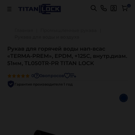
Важно! Для оплаты заказов
Подробнее
0
Главная
Промышленные рукава
Рукава для воды и воздуха
Рукав для горячей воды нап-всас
«TERMA-PREM», EPDM, +125C, внутр.диам.
51мм, TL050TR-PR TITAN LOCK
0
0
вопросов
Гарантия производителя 1 год