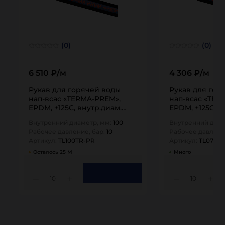
(0)
(0)
6 510 ₽/м
4 306 ₽/м
Рукав для горячей воды
Рукав для гор
нап-всас «TERMA-PREM»,
нап-всас «TER
EPDM, +125C, внутр.диам.
EPDM, +125C, в
100мм, TL100TR-PR TITAN…
76мм, TL076TR
Внутренний диаметр, мм:
100
Внутренний диам
Рабочее давление, бар:
10
Рабочее давлени
Артикул:
TL100TR-PR
Артикул:
TL076T
Осталось 25 М
Много
10
10