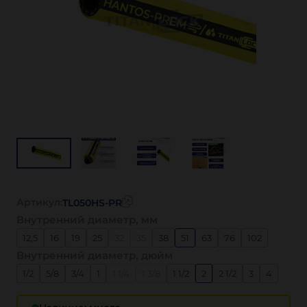
Артикул:
TL050HS-PR
Внутренний диаметр, мм
12,5
16
19
25
32
35
38
51
63
76
102
Внутренний диаметр, дюйм
1/2
5/8
3/4
1
1 1/4
1 3/8
1 1/2
2
2 1/2
3
4