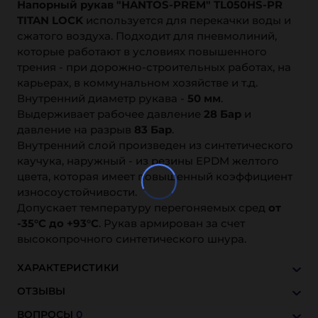
Напорный рукав "HANTOS-PREM" TL050HS-PR
TITAN LOCK
используется для перекачки воды и
сжатого воздуха. Подходит для пневмолиний,
которые работают в условиях повышенного
трения - при дорожно-строительных работах, на
карьерах, в коммунальном хозяйстве и т.д.
Внутренний диаметр рукава -
50 мм
.
Выдерживает рабочее давление
28 Бар
и
давление на разрыв
83 Бар
.
Внутренний слой произведен из синтетического
каучука, наружный - из резины EPDM желтого
цвета, которая имеет повышенный коэффициент
износоустойчивости.
Допускает температуру перегоняемых сред
от
-35°C до +93°C
. Рукав армирован за счет
высокопрочного синтетического шнура.
ХАРАКТЕРИСТИКИ
ОТЗЫВЫ
ВОПРОСЫ
0