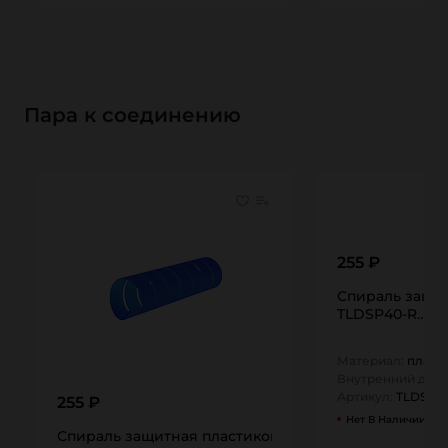
Пара к соединению
255 ₽
Спираль защит
TLDSP40-R…
Материал:
пласт
Внутренний диам
Артикул:
TLDSP4
255 ₽
Нет В Наличии
Спираль защитная пластиковая для шлангов, тип СП