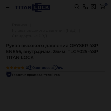
Важно! Для оплаты заказов
Подробнее
0
Главная
Рукава высокого давления (РВД)
Стандартные РВД
Рукав высокого давления GEYSER 4SP
EN856, внутр.диам. 25мм, TLGY025-4SP
TITAN LOCK
0
0
вопросов
Гарантия производителя 1 год