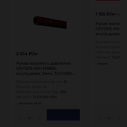
1 155 ₽/м
1 925 ₽
Рукав высоког
GEYSER 4SH EN
внутр.диам. 38
4SH TITAN…
Внутренний диам
Размер, дюйм:
1,
Рабочее давлени
2 614 ₽/м
Артикул:
TLGY03
Рукав высокого давления
Много
GEYSER 4SH EN856,
внутр.диам. 51мм, TLGY050-
4SH TITAN…
Внутренний диаметр, мм:
51
Размер, дюйм:
2
Рабочее давление, бар:
250
Артикул:
TLGY050-4SH
Осталось 45 М
10
10