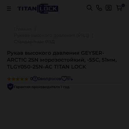
Важно! Для оплаты заказов
Подробнее
0
Главная
Рукава высокого давления (РВД)
Стандартные РВД
Рукав высокого давления GEYSER-
ARCTIC 2SN морозостойкий, -55С, 51мм,
TLGY050-2SN-AC TITAN LOCK
0
0
вопросов
Гарантия производителя 1 год