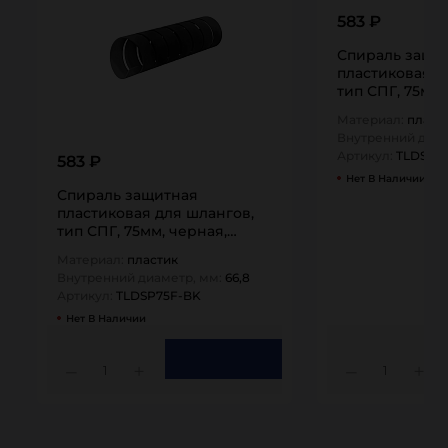
583 ₽
Спираль защи
пластиковая д
тип СПГ, 75мм,
TLDSP75F-Y TI
Материал:
пласт
Внутренний диам
Артикул:
TLDSP7
583 ₽
Нет В Наличии
Спираль защитная
пластиковая для шлангов,
тип СПГ, 75мм, черная,
TLDSP75F-BK TITAN…
Материал:
пластик
Внутренний диаметр, мм:
66,8
Артикул:
TLDSP75F-BK
Нет В Наличии
1
1