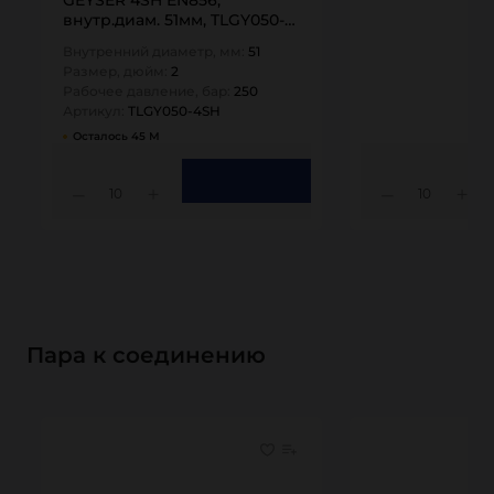
GEYSER 4SH EN856,
внутр.диам. 51мм, TLGY050-
4SH TITAN…
Внутренний диаметр, мм:
51
Размер, дюйм:
2
Рабочее давление, бар:
250
Артикул:
TLGY050-4SH
Осталось 45 М
10
10
Пара к соединению