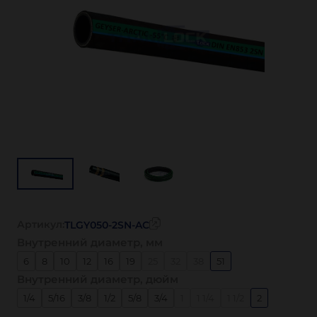
Артикул:
TLGY050-2SN-AC
Внутренний диаметр, мм
6
8
10
12
16
19
25
32
38
51
Внутренний диаметр, дюйм
1/4
5/16
3/8
1/2
5/8
3/4
1
1 1/4
1 1/2
2