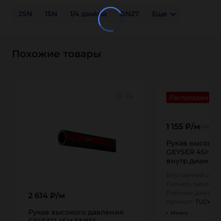
2SN
1SN
1/4 дюйма
DN27
Еще
Похожие товары
Распродажа
1 155 ₽/м
1 925 ₽
Рукав высоког
GEYSER 4SH EN
внутр.диам. 38
4SH TITAN…
Внутренний диам
Размер, дюйм:
1,
Рабочее давлени
2 614 ₽/м
Артикул:
TLGY03
Рукав высокого давления
Много