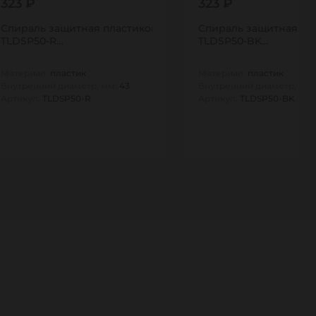
323 ₽
323 ₽
лангов, тип СП, 50мм, синяя,
Спираль защитная пластиковая для шлангов, тип СП, 50мм,
Спираль защитная пла
TLDSP50-R…
TLDSP50-BK…
Материал:
пластик
Материал:
пластик
Внутренний диаметр, мм:
43
Внутренний диаметр, мм
Артикул:
TLDSP50-R
Артикул:
TLDSP50-BK
1
1