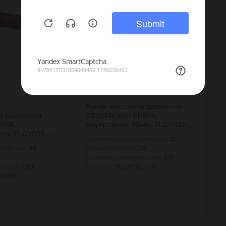
-40%
(0)
Много
Много
1 586 ₽/м
Рукав высокого давления
о давления
GEYSER 4SH EN856,
856,
внутр.диам. 32мм, TLGY032-
мм, TLGY038-
4SH TITAN…
Внутренний диаметр, мм:
32
етр, мм:
38
Размер, дюйм:
1,25
5
Рабочее давление, бар:
345
е, бар:
290
Артикул:
TLGY032-4SH
8-4SH
10