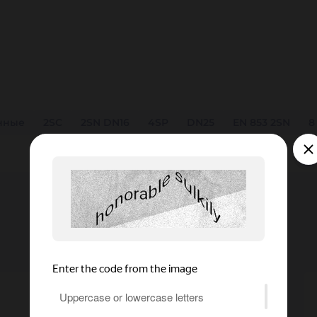
нные
2SC
2SN DN16
4SP
DN25
EN 853 2SN
8