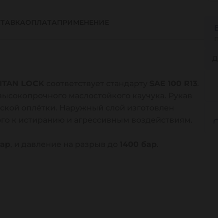
ТАВКА
ОПЛАТА
ПРИМЕНЕНИЕ
Д
TITAN LOCK
соответствует стандарту
SAE 100 R13
.
высокопрочного маслостойкого каучука. Рукав
ской оплётки. Наружный слой изготовлен
ого к истиранию и агрессивным воздействиям.
бар
, и давление на разрыв до
1400 бар
.