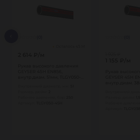
(0)
(0)
Осталось 45 М
2 614 ₽/м
1 925 ₽
1 155 ₽/м
Рукав высокого давления
GEYSER 4SH EN856,
Рукав высоког
внутр.диам. 51мм, TLGY050-
GEYSER 4SH EN
4SH TITAN…
внутр.диам. 38
Внутренний диаметр, мм:
51
4SH TITAN…
Размер, дюйм:
2
Внутренний диам
Рабочее давление, бар:
250
Размер, дюйм:
1,
Артикул:
TLGY050-4SH
Рабочее давлени
Артикул:
TLGY03
10
10