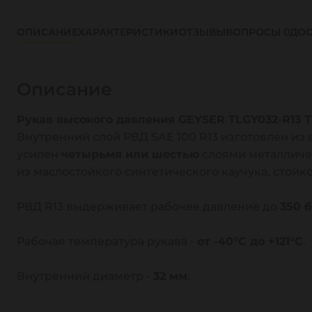
ОПИСАНИЕ
ХАРАКТЕРИСТИКИ
ОТЗЫВЫ
ВОПРОСЫ
0
ДОС
Описание
Рукав высокого давления GEYSER TLGY032-R13 
Внутренний слой РВД SAE 100 R13 изготовлен из 
усилен
четырьмя или шестью
слоями металличе
из маслостойкого синтетического каучука, стойк
РВД R13 выдерживает рабочее давление до
350 
Рабочая температура рукава -
от -40°С до +121°С
.
Внутренний диаметр -
32 мм
.