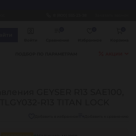
рос
8 (800) 555-23-38
Заказать звонок
0
0
0
айти
Войти
Сравнение
Избранное
Корзина
ПОДБОР ПО ПАРАМЕТРАМ
АКЦИИ
авления GEYSER R13 SAE100,
 TLGY032-R13 TITAN LOCK
Добавить в избранное
Добавить к сравнению
Наличие:
много
РАСПРОДАЖА