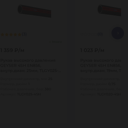
(3)
(0)
Много
1 359 ₽/м
1 023 ₽/м
Рукав высокого давления
Рукав высокого давл
GEYSER 4SH EN856,
GEYSER 4SH EN856,
внутр.диам. 25мм, TLGY025-
внутр.диам. 19мм, TLG
4SH TITAN…
4SH TITAN…
Внутренний диаметр, мм:
25
Внутренний диаметр, мм
Размер, дюйм:
1
Размер, дюйм:
0,75
Рабочее давление, бар:
380
Рабочее давление, бар:
4
Артикул:
TLGY025-4SH
Артикул:
TLGY020-4SH
10
10