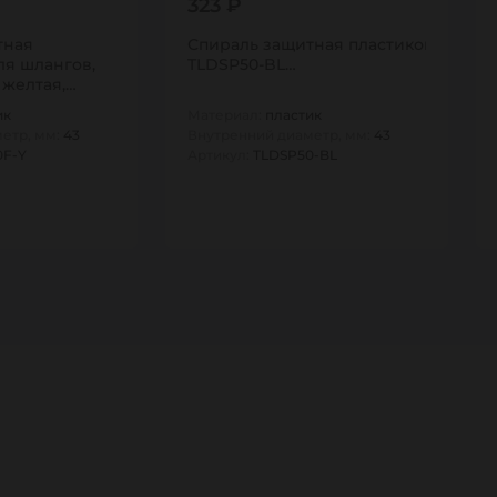
323 ₽
тная
Спираль защитная пластиковая для ш
ля шлангов,
TLDSP50-BL…
 желтая,
TAN…
ик
Материал:
пластик
етр, мм:
43
Внутренний диаметр, мм:
43
0F-Y
Артикул:
TLDSP50-BL
1