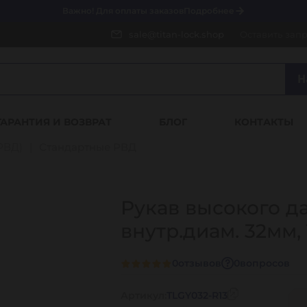
Важно! Для оплаты заказов
Подробнее
sale@titan-lock.shop
Оставить зап
Н
ГАРАНТИЯ И ВОЗВРАТ
БЛОГ
КОНТАКТЫ
РВД)
Стандартные РВД
Рукав высокого д
внутр.диам. 32мм,
0
отзывов
0
вопросов
Артикул:
TLGY032-R13