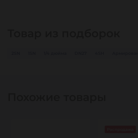
Товар из подборок
2SN
1SN
1/4 дюйма
DN27
4SH
Армирова
Похожие товары
Распродажа