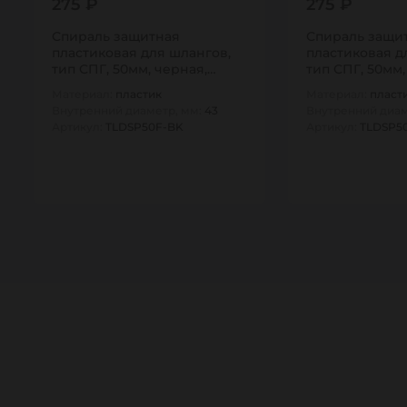
275 ₽
275 ₽
Спираль защитная
Спираль защи
пластиковая для шлангов,
пластиковая д
тип СПГ, 50мм, черная,
тип СПГ, 50мм,
TLDSP50F-BK TITAN…
TLDSP50F-Y TI
Материал:
пластик
Материал:
пласт
Внутренний диаметр, мм:
43
Внутренний диам
Артикул:
TLDSP50F-BK
Артикул:
TLDSP5
1
1