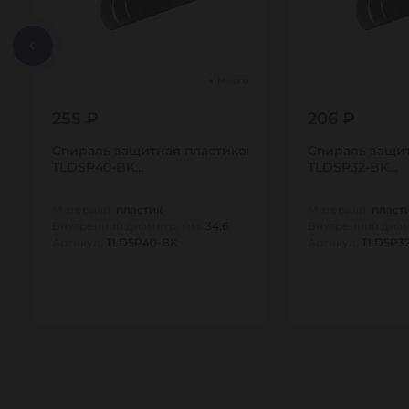
Много
255 ₽
206 ₽
Спираль защитная пластиковая для шлангов, тип СП
Спираль защит
TLDSP40-BK…
TLDSP32-BK…
Материал:
пластик
Материал:
пласт
Внутренний диаметр, мм:
34,6
Внутренний диам
Артикул:
TLDSP40-BK
Артикул:
TLDSP3
1
1