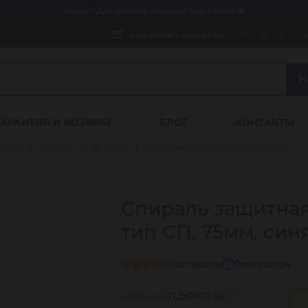
Важно! Для оплаты заказов
Подробнее
sale@titan-lock.shop
Оставить зап
Н
ГАРАНТИЯ И ВОЗВРАТ
БЛОГ
КОНТАКТЫ
РВД)
Защита для РВД
Защита для РВД серия СП
Спираль защитная
тип СП, 75мм, син
0
отзывов
0
вопросов
Артикул:
TLDSP75-BL