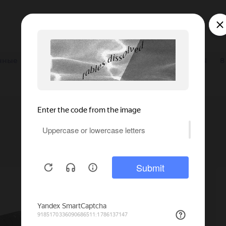
нные
2SC
2SN DN16
4SP
DN25
EN 853 2SN
8