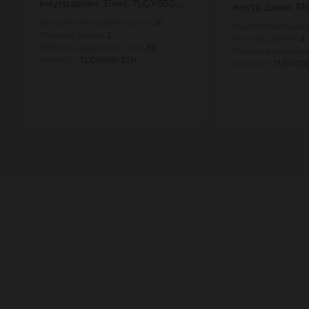
внутр.диам. 51мм, TLGY050-
внутр.диам. 51
2SN TITAN…
R15 TITAN…
Внутренний диаметр, мм:
51
Внутренний диам
Размер, дюйм:
2
Размер, дюйм:
2
Рабочее давление, бар:
80
Рабочее давлени
Артикул:
TLGY050-2SN
Артикул:
TLGY050
10
10