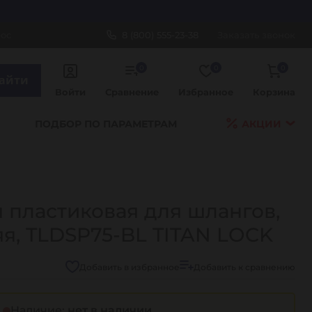
рос
8 (800) 555-23-38
Заказать звонок
0
0
0
айти
Войти
Сравнение
Избранное
Корзина
ПОДБОР ПО ПАРАМЕТРАМ
АКЦИИ
 пластиковая для шлангов,
яя, TLDSP75-BL TITAN LOCK
Добавить в избранное
Добавить к сравнению
Наличие:
нет в наличии