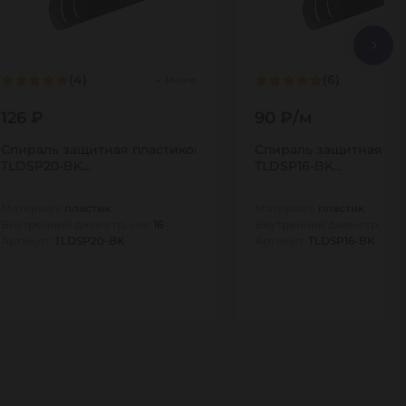
(4)
(6)
Много
126 ₽
90 ₽/м
Спираль защитная пластиковая для шлангов, тип СП, 20мм,
Спираль защитная пла
лангов, тип СП, 25мм, черная,
TLDSP20-BK…
TLDSP16-BK…
Материал:
пластик
Материал:
пластик
Внутренний диаметр, мм:
16
Внутренний диаметр, мм
Артикул:
TLDSP20-BK
Артикул:
TLDSP16-BK
1
5