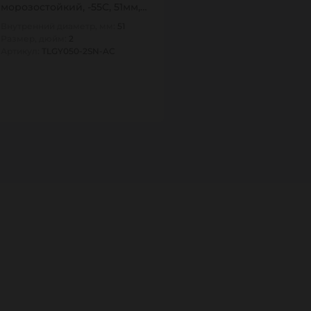
морозостойкий, -55С, 51мм,
TLGY050-2SN-AC TITAN…
Внутренний диаметр, мм:
51
Размер, дюйм:
2
Артикул:
TLGY050-2SN-AC
10