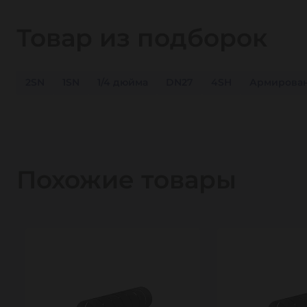
Товар из подборок
2SN
1SN
1/4 дюйма
DN27
4SH
Армирова
Похожие товары