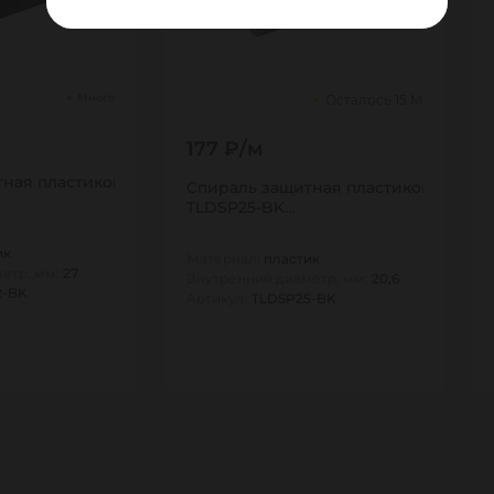
Много
Осталось 15 М
177 ₽/м
, 40мм, черная,
ная пластиковая для шлангов, тип СП, 32мм, черная,
Спираль защитная пластиковая для ш
TLDSP25-BK…
ик
Материал:
пластик
етр, мм:
27
Внутренний диаметр, мм:
20,6
2-BK
Артикул:
TLDSP25-BK
10