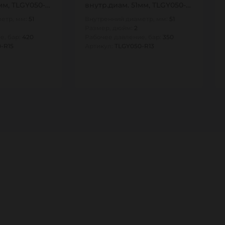
мм, TLGY050-
внутр.диам. 51мм, TLGY050-
R13 TITAN…
етр, мм:
51
Внутренний диаметр, мм:
51
Размер, дюйм:
2
е, бар:
420
Рабочее давление, бар:
350
-R15
Артикул:
TLGY050-R13
10