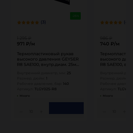
-25%
(3)
(4)
1 295 ₽
986 ₽
971 ₽/м
740 ₽/м
Термопластиковый рукав
Термопластик
высокого давления GEYSER
высокого дав
R8 SAE100, внутр.диам. 25мм,
R8 SAE100, вну
TLGY025-R8 TITAN…
TLGY020-R8 TI
Внутренний диаметр, мм:
25
Внутренний диам
Размер, дюйм:
1
Размер, дюйм:
0,
Рабочее давление, бар:
140
Рабочее давлени
Артикул:
TLGY025-R8
Артикул:
TLGY02
Много
Много
10
10