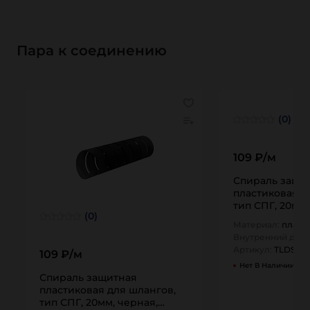
Пара к соединению
(0)
109 ₽/м
Спираль защи
пластиковая д
тип СПГ, 20мм,
(0)
TLDSP20F-Y TI
Материал:
пласт
Внутренний диам
Артикул:
TLDSP2
109 ₽/м
Нет В Наличии
Спираль защитная
пластиковая для шлангов,
тип СПГ, 20мм, черная,