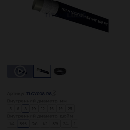
Артикул:
TLGY008-R8
Внутренний диаметр, мм
5
6
8
10
12
16
19
25
Внутренний диаметр, дюйм
1/4
5/16
3/8
1/2
5/8
3/4
1