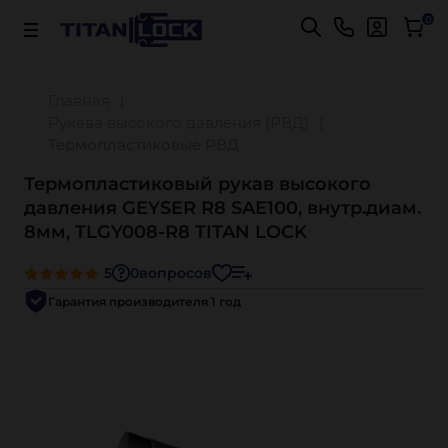
Важно! Для оплаты заказов
Подробнее
0
Главная
Рукава высокого давления (РВД)
Термопластиковые РВД
Термопластиковый рукав высокого
давления GEYSER R8 SAE100, внутр.диам.
8мм, TLGY008-R8 TITAN LOCK
5
0
вопросов
Гарантия производителя 1 год