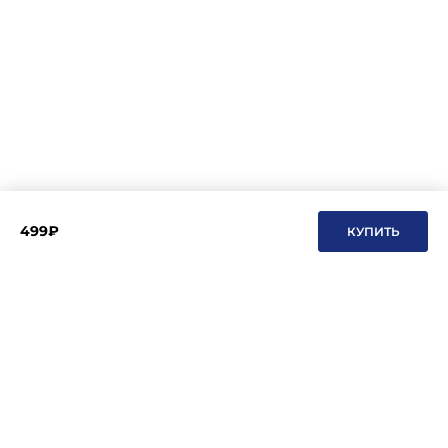
499₽
КУПИТЬ
Подписывайтесь на новости и акции
Даю согласие на обработку персональных данных, с
Политикой в
отношении обработки персональных данных (Политикой
конфиденциальности) Оператора
ознакомлен (-на).