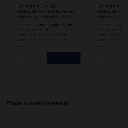
БРС серия E (VEP)
БРС серия E (
резьбовая, ниппель, оцинк.
резьбовая, ни
сталь, 1 1/2in TL12EM TITAN…
сталь, 1 1/4in 
Материал:
оцинкованная сталь
Материал:
оцинк
Размер, дюйм:
1,5
Размер, дюйм:
1,
Рабочее давление, бар:
400
Рабочее давлени
Артикул:
TL12EM
Артикул:
TL10EM
Много
Много
1
1
Пара к соединению