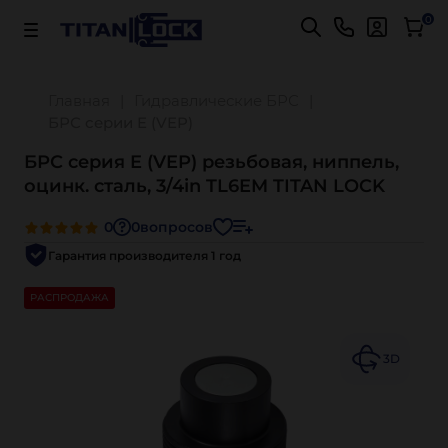
Важно! Для оплаты заказов
Подробнее
0
Главная
Гидравлические БРС
БРС серии E (VEP)
БРС серия E (VEP) резьбовая, ниппель,
оцинк. сталь, 3/4in TL6EM TITAN LOCK
0
0
вопросов
Гарантия производителя 1 год
РАСПРОДАЖА
3D