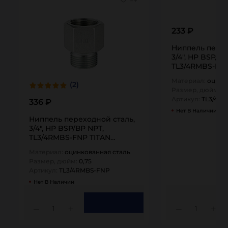
233 ₽
Ниппель перех
3/4", НР BSP/НР
TL3/4RMBS-MN
Материал:
оцинк
(2)
Размер, дюйм:
0,
Артикул:
TL3/4R
336 ₽
Нет В Наличии
Ниппель переходной сталь,
3/4", НР BSP/ВР NPT,
TL3/4RMBS-FNP TITAN…
Материал:
оцинкованная сталь
Размер, дюйм:
0,75
Артикул:
TL3/4RMBS-FNP
Нет В Наличии
1
1