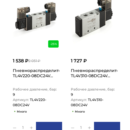
-25%
1 538 ₽
1 727 ₽
2 051 ₽
Пневмораспределитель электромагнитный 4V, серия 20
Пневмораспределитель элек
TL4V220-08DC24V…
TL4V310-08DC24V…
Рабочее давление, бар:
Рабочее давление, бар:
9
9
Артикул:
TL4V220-
Артикул:
TL4V310-
08DC24V
08DC24V
Много
Много
1
1