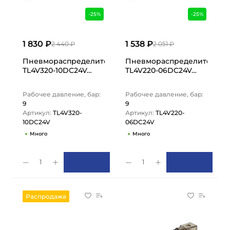
-25%
-25%
1 830 ₽
1 538 ₽
2 440 ₽
2 051 ₽
Пневмораспределитель электромагнитный 4V, серия 30
Пневмораспределитель элек
TL4V320-10DC24V…
TL4V220-06DC24V…
Рабочее давление, бар:
Рабочее давление, бар:
9
9
Артикул:
TL4V320-
Артикул:
TL4V220-
10DC24V
06DC24V
Много
Много
1
1
Распродажа