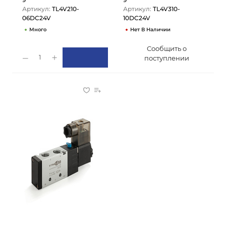
Артикул:
TL4V210-
Артикул:
TL4V310-
06DC24V
10DC24V
Много
Нет В Наличии
Сообщить о
1
поступлении