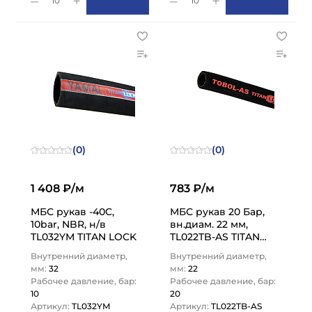
10
10
(0)
(0)
1 408 ₽/м
783 ₽/м
МБС рукав -40C,
МБС рукав 20 Бар,
10bar, NBR, н/в
вн.диам. 22 мм,
TL032YM TITAN LOCK
TL022TB-AS TITAN
LOCK
Внутренний диаметр,
Внутренний диаметр,
мм:
32
мм:
22
Рабочее давление, бар:
Рабочее давление, бар:
10
20
Артикул:
TL032YM
Артикул:
TL022TB-AS