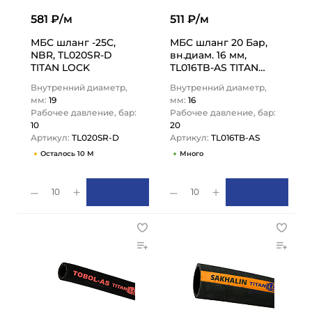
581 ₽/м
511 ₽/м
МБС шланг -25C,
МБС шланг 20 Бар,
NBR, TL020SR-D
вн.диам. 16 мм,
TITAN LOCK
TL016TB-AS TITAN
LOCK
Внутренний диаметр,
Внутренний диаметр,
мм:
19
мм:
16
Рабочее давление, бар:
Рабочее давление, бар:
10
20
Артикул:
TL020SR-D
Артикул:
TL016TB-AS
Осталось 10 М
Много
10
10