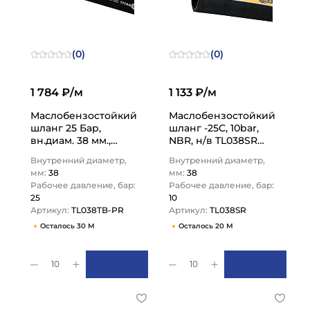
(0)
(0)
1 784 ₽/м
1 133 ₽/м
Маслобензостойкий
Маслобензостойкий
шланг 25 Бар,
шланг -25C, 10bar,
вн.диам. 38 мм.,
NBR, н/в TL038SR
TL038TB-PR TITAN
TITAN LOCK
Внутренний диаметр,
Внутренний диаметр,
LOCK
мм:
38
мм:
38
Рабочее давление, бар:
Рабочее давление, бар:
25
10
Артикул:
TL038TB-PR
Артикул:
TL038SR
Осталось 30 М
Осталось 20 М
10
10