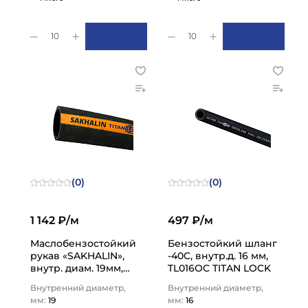
10
10
(0)
(0)
1 142 ₽/м
497 ₽/м
Маслобензостойкий
Бензостойкий шланг
рукав «SAKHALIN»,
-40C, внутр.д. 16 мм,
внутр. диам. 19мм,
TL016OC TITAN LOCK
-40C, 20bar, NBR, нап-
Внутренний диаметр,
Внутренний диаметр,
всас., TL020SH TITAN…
мм:
19
мм:
16