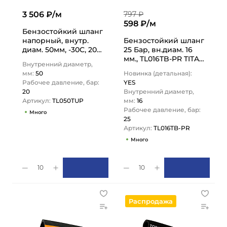
3 506 ₽/м
797 ₽
598 ₽/м
Бензостойкий шланг
напорный, внутр.
Бензостойкий шланг
диам. 50мм, -30C, 20
25 Бар, вн.диам. 16
Бар, TL050TUP TITAN
мм., TL016TB-PR TITAN
Внутренний диаметр,
LOCK
LOCK
мм:
50
Новинка (детальная):
Рабочее давление, бар:
YES
20
Внутренний диаметр,
Артикул:
TL050TUP
мм:
16
Рабочее давление, бар:
Много
25
Артикул:
TL016TB-PR
Много
10
10
Распродажа