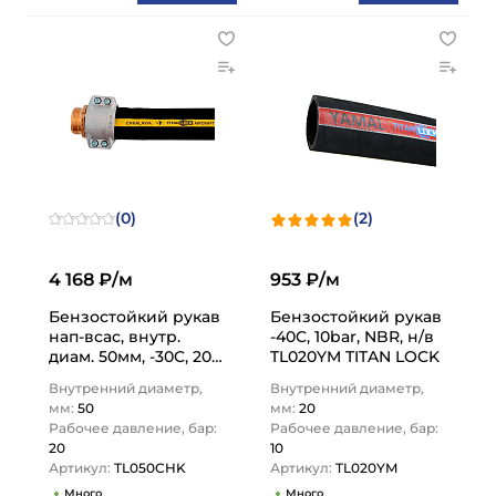
(0)
(2)
4 168 ₽/м
953 ₽/м
Бензостойкий рукав
Бензостойкий рукав
нап-всас, внутр.
-40C, 10bar, NBR, н/в
диам. 50мм, -30C, 20
TL020YM TITAN LOCK
Бар, TL050CHK TITAN
Внутренний диаметр,
Внутренний диаметр,
LOCK
мм:
50
мм:
20
Рабочее давление, бар:
Рабочее давление, бар:
20
10
Артикул:
TL050CHK
Артикул:
TL020YM
Много
Много