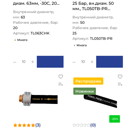
диам. 63мм, -30C, 20
25 Бар, вн.диам. 50
Бар, TL063CHK TITAN
мм., TL050TB-PR
Внутренний диаметр,
LOCK
TITAN LOCK
мм:
63
Внутренний диаметр,
Рабочее давление, бар:
мм:
50
20
Рабочее давление, бар:
Артикул:
TL063CHK
25
Артикул:
TL050TB-PR
Много
Много
10
10
Распродажа
Новинки
-25%
(3)
(0)