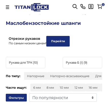
Важно! Для оплаты заказов
Подробнее
0
Главная
Маслобензостойкие рукава
Маслобензостойкие шланги
Отрезки рукавов
Перейти
По самым низким ценам!
Рукава для ТРК
(10)
Рукава Б (I)
(9)
По типу:
Напорные
Напорно-всасывающие
Для ав
Часто ищут:
6 мм
8 мм
10 мм
12 мм
16 мм
20
Фильтры