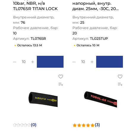
10bar, NBR, н/в
напорный, внутр.
TL076SR TITAN LOCK
диам. 25мм, -30C, 20
Бар, TL025TUP TITAN
Внутренний диаметр,
Внутренний диаметр,
LOCK
мм:
76
мм:
25
Рабочее давление, бар:
Рабочее давление, бар:
10
20
Артикул:
TL076SR
Артикул:
TL025TUP
Осталось 13.5 М
Осталось 10 М
10
10
(0)
(3)