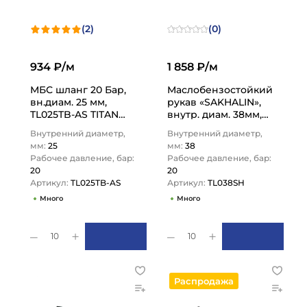
(2)
(0)
934 ₽/м
1 858 ₽/м
МБС шланг 20 Бар,
Маслобензостойкий
вн.диам. 25 мм,
рукав «SAKHALIN»,
TL025TB-AS TITAN
внутр. диам. 38мм,
LOCK
-40C, 20bar, NBR, нап-
Внутренний диаметр,
Внутренний диаметр,
всас., TL038SH TITAN…
мм:
25
мм:
38
Рабочее давление, бар:
Рабочее давление, бар:
20
20
Артикул:
TL025TB-AS
Артикул:
TL038SH
Много
Много
10
10
Распродажа