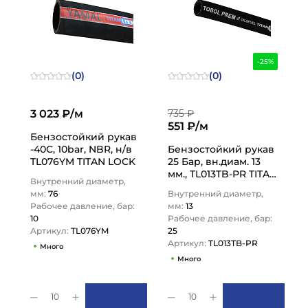
-25%
(0)
(0)
3 023 ₽/м
735 ₽
551 ₽/м
Бензостойкий рукав
-40C, 10bar, NBR, н/в
Бензостойкий рукав
TL076YM TITAN LOCK
25 Бар, вн.диам. 13
мм., TL013TB-PR TITAN
Внутренний диаметр,
LOCK
мм:
76
Внутренний диаметр,
Рабочее давление, бар:
мм:
13
10
Рабочее давление, бар:
Артикул:
TL076YM
25
Артикул:
TL013TB-PR
Много
Много
10
10