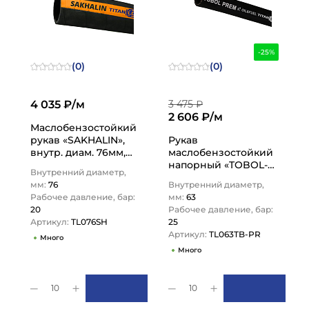
-25%
(0)
(0)
4 035 ₽/м
3 475 ₽
2 606 ₽/м
Маслобензостойкий
рукав «SAKHALIN»,
Рукав
внутр. диам. 76мм,
маслобензостойкий
-40C, 20bar, NBR, нап-
напорный «TOBOL-
Внутренний диаметр,
всас., TL076SH TITAN…
PREM», 25 Бар,
мм:
76
Внутренний диаметр,
вн.диам. 63 мм.,
Рабочее давление, бар:
мм:
63
TL063TB-PR TITAN…
20
Рабочее давление, бар:
Артикул:
TL076SH
25
Артикул:
TL063TB-PR
Много
Много
10
10