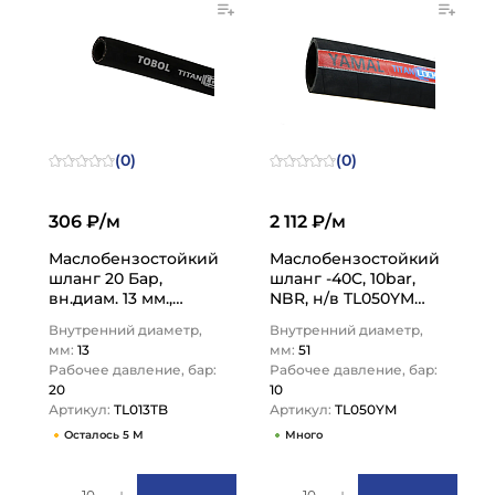
(0)
(0)
306 ₽/м
2 112 ₽/м
Маслобензостойкий
Маслобензостойкий
шланг 20 Бар,
шланг -40C, 10bar,
вн.диам. 13 мм.,
NBR, н/в TL050YM
TL013TB TITAN LOCK
TITAN LOCK
Внутренний диаметр,
Внутренний диаметр,
мм:
13
мм:
51
Рабочее давление, бар:
Рабочее давление, бар:
20
10
Артикул:
TL013TB
Артикул:
TL050YM
Осталось 5 М
Много