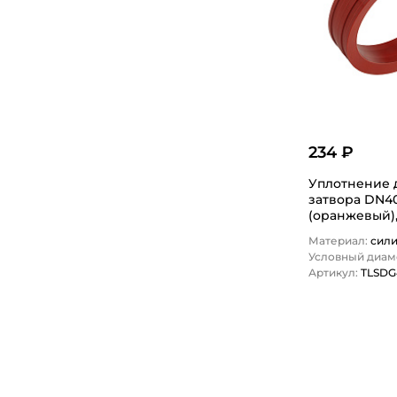
234 ₽
Уплотнение 
затвора DN4
(оранжевый),
TLSDG40SIL 
Материал:
сил
Условный диаме
Артикул:
TLSDG
1