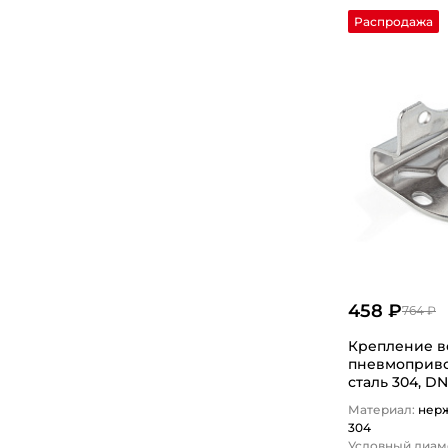
Распродажа
458 ₽
764 ₽
Крепление в
пневмоприво
сталь 304, D
TITAN…
Материал:
нер
304
Условный диаме