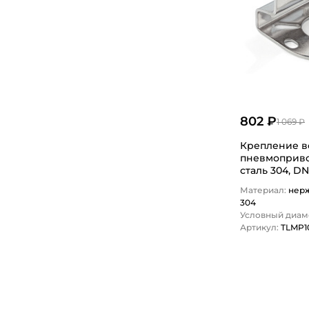
802 ₽
1 069 ₽
Крепление в
пневмоприво
сталь 304, DN
TLMP100VPA 
Материал:
нер
304
Условный диаме
Артикул:
TLMP1
1