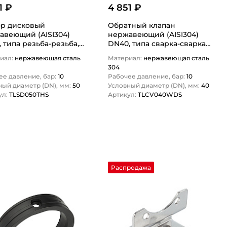
1 ₽
4 851 ₽
ор дисковый
Обратный клапан
авеющий (AISI304)
нержавеющий (AISI304)
 типа резьба-резьба,
DN40, типа сварка-сварка
TLSD050THS TITAN…
TLCV040WDS TITAN…
иал:
нержавеющая сталь
Материал:
нержавеющая сталь
304
ее давление, бар:
10
Рабочее давление, бар:
10
ный диаметр (DN), мм:
50
Условный диаметр (DN), мм:
40
ул:
TLSD050THS
Артикул:
TLCV040WDS
1
1
Распродажа