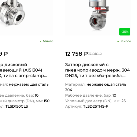
-25%
Много
Много
9 ₽
12 758 ₽
17 010 ₽
ор дисковый
Затвор дисковый с
авеющий (AISI304)
пневмоприводом нерж. 304
, типа clamp-clamp
DN25, тип резьба-резьба,
150CLS TITAN…
DIN TLSD25THS-P TITAN…
иал:
нержавеющая сталь
Материал:
нержавеющая сталь
304
ее давление, бар:
10
Рабочее давление, бар:
10
ный диаметр (DN), мм:
150
Условный диаметр (DN), мм:
25
ул:
TLSD150CLS
Артикул:
TLSD25THS-P
1
1