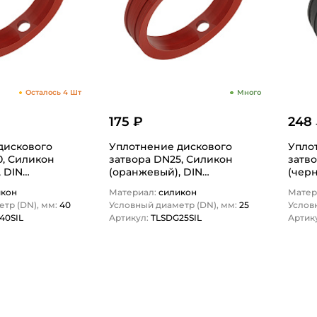
Осталось 4 Шт
Много
175 ₽
248
дискового
Уплотнение дискового
Упло
0, Силикон
затвора DN25, Силикон
затв
 DIN
(оранжевый), DIN
(чер
TITAN…
TLSDG25SIL TITAN…
TITA
икон
Материал:
силикон
Матер
тр (DN), мм:
40
Условный диаметр (DN), мм:
25
Услов
40SIL
Артикул:
TLSDG25SIL
Артик
1