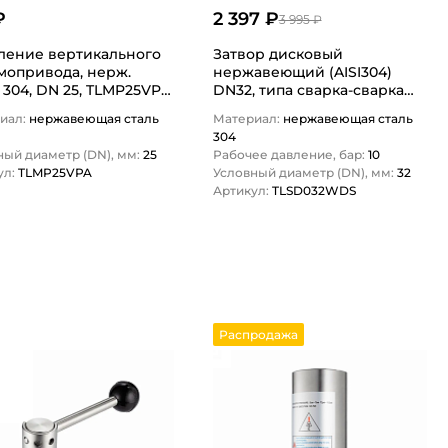
₽
2 397 ₽
3 995 ₽
ление вертикального
Затвор дисковый
мопривода, нерж.
нержавеющий (AISI304)
 304, DN 25, TLMP25VPA
DN32, типа сварка-сварка
N…
TLSD032WDS TITAN…
иал:
нержавеющая сталь
Материал:
нержавеющая сталь
304
ный диаметр (DN), мм:
25
Рабочее давление, бар:
10
ул:
TLMP25VPA
Условный диаметр (DN), мм:
32
Артикул:
TLSD032WDS
1
1
Распродажа