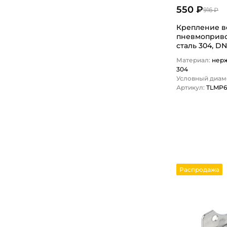
550 ₽
916 ₽
Крепление в
пневмоприво
сталь 304, D
TITAN…
Материал:
нер
304
Условный диаме
Артикул:
TLMP
1
Распродажа