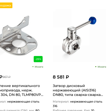
родажа
-25%
Много
Много
₽
8 581 ₽
967 ₽
ление вертикального
Затвор дисковый
мопривода, нерж.
нержавеющий (AISI316)
 304, DN 80, TLMP80VPA
DN80, типа сварка-сварка
N…
TLSD080WDSS TITAN…
иал:
нержавеющая сталь
Материал:
нержавеющая сталь
316
ный диаметр (DN), мм:
80
Рабочее давление, бар:
10