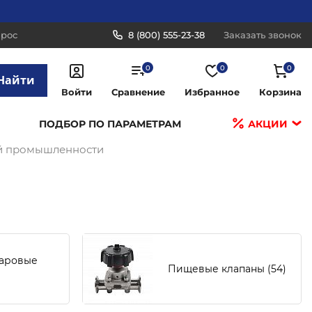
прос
8 (800) 555-23-38
Заказать звонок
0
0
0
Найти
Войти
Сравнение
Избранное
Корзина
ПОДБОР ПО ПАРАМЕТРАМ
АКЦИИ
й промышленности
аровые
Пищевые клапаны
(54)