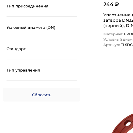
244 ₽
Тип присоединения
Уплотнение 
затвора DN3
(черный), DI
Условный диаметр (DN)
TITAN…
Материал:
EPD
Условный диаме
Артикул:
TLSDG
Стандарт
Тип управления
1