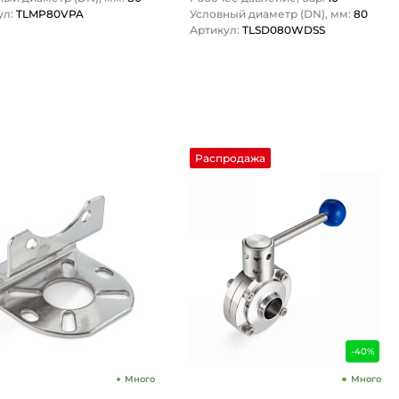
ул:
TLMP80VPA
Условный диаметр (DN), мм:
80
Артикул:
TLSD080WDSS
1
1
Распродажа
-40%
Много
Много