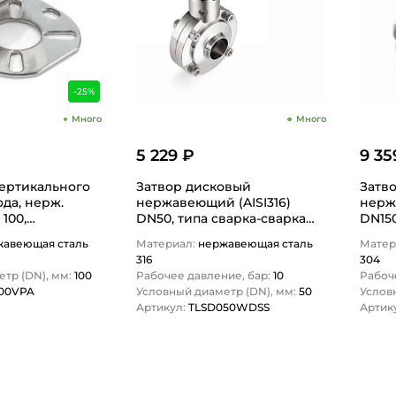
-25%
Много
Много
5 229 ₽
9 35
ертикального
Затвор дисковый
Затв
да, нерж.
нержавеющий (AISI316)
нерж
 100,
DN50, типа сварка-сварка
DN150
TITAN…
TLSD050WDSS TITAN…
TLSD
жавеющая сталь
Материал:
нержавеющая сталь
Матер
316
304
тр (DN), мм:
100
Рабочее давление, бар:
10
Рабоч
00VPA
Условный диаметр (DN), мм:
50
Услов
Артикул:
TLSD050WDSS
Артик
1