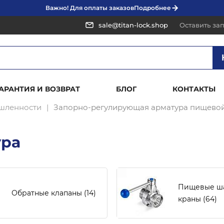
Важно! Для оплаты заказов
Подробнее
sale@titan-lock.shop
Оставить за
ГАРАНТИЯ И ВОЗВРАТ
БЛОГ
КОНТАКТЫ
шленности
Запорно-регулирующая арматура пищево
ура
Пищевые ш
Обратные клапаны
(14)
краны
(64)