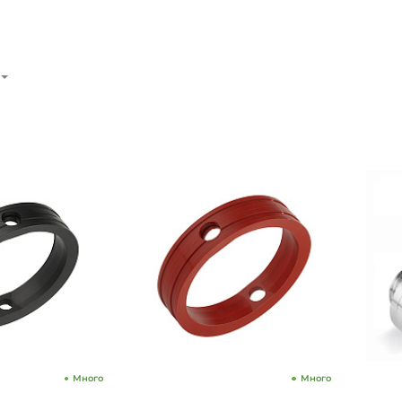
Много
Много