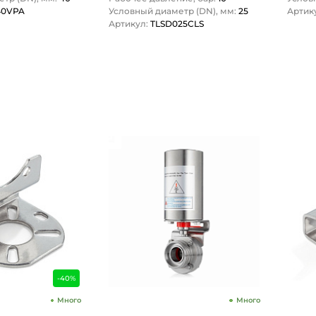
40VPA
Условный диаметр (DN), мм:
25
Артик
Артикул:
TLSD025CLS
1
-40%
Много
Много