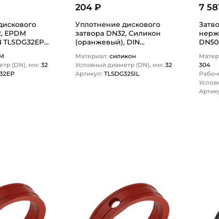
204 ₽
7 58
дискового
Уплотнение дискового
Затв
2, EPDM
затвора DN32, Силикон
нерж
N TLSDG32EP
(оранжевый), DIN
DN50,
TLSDG32SIL TITAN…
DIN 
M
Материал:
силикон
Матер
тр (DN), мм:
32
Условный диаметр (DN), мм:
32
304
32EP
Артикул:
TLSDG32SIL
Рабоч
Услов
Артик
1