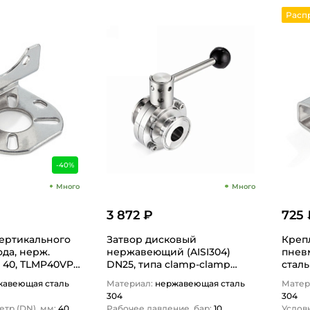
Расп
-40%
Много
Много
3 872 ₽
725 
ертикального
Затвор дисковый
Креп
да, нерж.
нержавеющий (AISI304)
пнев
N 40, TLMP40VPA
DN25, типа clamp-clamp
сталь
TLSD025CLS TITAN…
TITA
жавеющая сталь
Материал:
нержавеющая сталь
Матер
304
304
тр (DN), мм:
40
Рабочее давление, бар:
10
Услов