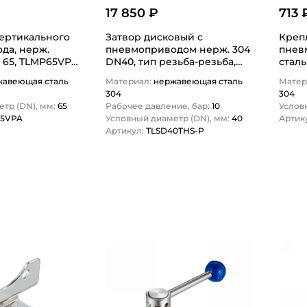
17 850 ₽
713 
ертикального
Затвор дисковый с
Креп
да, нерж.
пневмоприводом нерж. 304
пнев
N 65, TLMP65VPA
DN40, тип резьба-резьба,
сталь
DIN TLSD40THS-P TITAN…
TITA
жавеющая сталь
Материал:
нержавеющая сталь
Матер
304
304
тр (DN), мм:
65
Рабочее давление, бар:
10
Услов
65VPA
Условный диаметр (DN), мм:
40
Артик
Артикул:
TLSD40THS-P
1