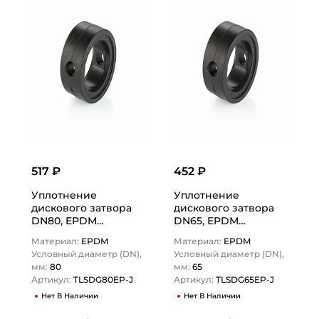
517 ₽
452 ₽
Уплотнение
Уплотнение
дискового затвора
дискового затвора
DN80, EPDM
DN65, EPDM
(черный), DIN
(черный), DIN
Материал:
EPDM
Материал:
EPDM
TLSDG80EP-J TITAN…
TLSDG65EP-J TITAN…
Условный диаметр (DN),
Условный диаметр (DN),
мм:
80
мм:
65
Артикул:
TLSDG80EP-J
Артикул:
TLSDG65EP-J
Нет В Наличии
Нет В Наличии