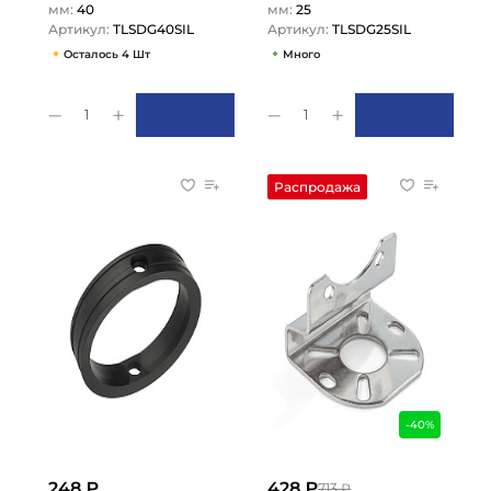
мм:
40
мм:
25
Артикул:
TLSDG40SIL
Артикул:
TLSDG25SIL
Осталось 4 Шт
Много
1
1
Распродажа
-40%
248 ₽
428 ₽
713 ₽