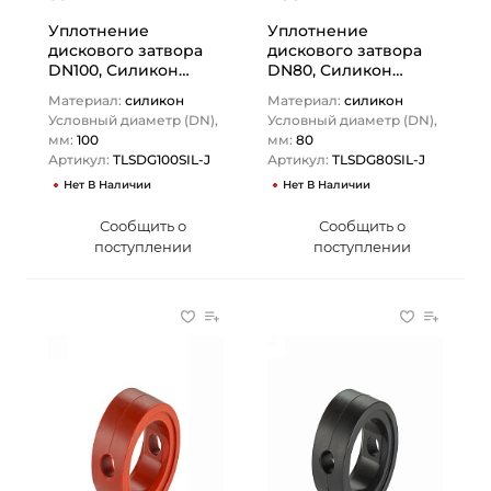
Уплотнение
Уплотнение
дискового затвора
дискового затвора
DN100, Силикон
DN80, Силикон
(оранжевый), DIN
(оранжевый), DIN
Материал:
силикон
Материал:
силикон
TLSDG100SIL-J TITAN…
TLSDG80SIL-J TITAN…
Условный диаметр (DN),
Условный диаметр (DN),
мм:
100
мм:
80
Артикул:
TLSDG100SIL-J
Артикул:
TLSDG80SIL-J
Нет В Наличии
Нет В Наличии
Сообщить о
Сообщить о
поступлении
поступлении