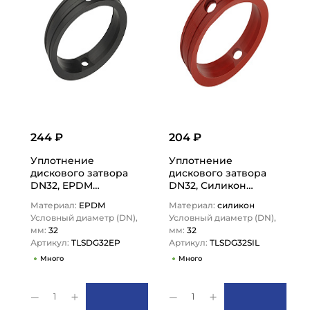
244 ₽
204 ₽
Уплотнение
Уплотнение
дискового затвора
дискового затвора
DN32, EPDM
DN32, Силикон
(черный), DIN
(оранжевый), DIN
Материал:
EPDM
Материал:
силикон
TLSDG32EP TITAN…
TLSDG32SIL TITAN…
Условный диаметр (DN),
Условный диаметр (DN),
мм:
32
мм:
32
Артикул:
TLSDG32EP
Артикул:
TLSDG32SIL
Много
Много
1
1