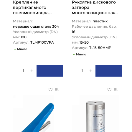
Крепление
Рукоятка дискового
вертикального
затвора
пневмопривода,
многопозиционная
нерж. сталь 304, DN
DN15-50, пластик,
Материал:
Материал:
пластик
100, TLMP100VPA
TL15-50HMP TITAN…
нержавеющая сталь 304
Рабочее давление, бар:
TITAN…
Условный диаметр (DN),
16
мм:
100
Условный диаметр (DN),
Артикул:
TLMP100VPA
мм:
15-50
Артикул:
TL15-50HMP
Много
Много
1
1