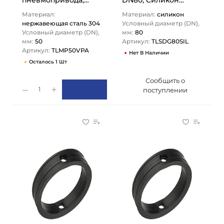
пневмопривода,
DN80, Силикон
нерж. сталь 304, DN
(оранжевый), DIN
Материал:
Материал:
силикон
50, TLMP50VPA
TLSDG80SIL TITAN…
нержавеющая сталь 304
Условный диаметр (DN),
TITAN…
Условный диаметр (DN),
мм:
80
мм:
50
Артикул:
TLSDG80SIL
Артикул:
TLMP50VPA
Нет В Наличии
Осталось 1 Шт
Сообщить о
1
поступлении