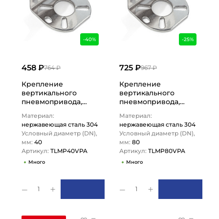
-40%
-25%
458 ₽
725 ₽
764 ₽
967 ₽
Крепление
Крепление
вертикального
вертикального
пневмопривода,
пневмопривода,
нерж. сталь 304, DN
нерж. сталь 304, DN
Материал:
Материал:
40, TLMP40VPA
80, TLMP80VPA
нержавеющая сталь 304
нержавеющая сталь 304
TITAN…
TITAN…
Условный диаметр (DN),
Условный диаметр (DN),
мм:
40
мм:
80
Артикул:
TLMP40VPA
Артикул:
TLMP80VPA
Много
Много
1
1