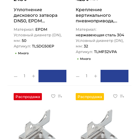
Уплотнение
Крепление
дискового затвора
вертикального
DN50, EPDM
пневмопривода,
(черный), DIN
нерж. сталь 304, DN
Материал:
EPDM
Материал:
TLSDG50EP TITAN…
32, TLMP32VPA
Условный диаметр (DN),
нержавеющая сталь 304
TITAN…
мм:
50
Условный диаметр (DN),
Артикул:
TLSDG50EP
мм:
32
Артикул:
TLMP32VPA
Много
Много
1
1
Распродажа
Распродажа