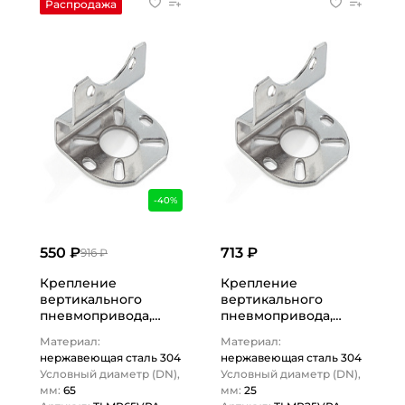
Распродажа
-40%
550 ₽
713 ₽
916 ₽
Крепление
Крепление
вертикального
вертикального
пневмопривода,
пневмопривода,
нерж. сталь 304, DN
нерж. сталь 304, DN
Материал:
Материал:
65, TLMP65VPA
25, TLMP25VPA
нержавеющая сталь 304
нержавеющая сталь 304
TITAN…
TITAN…
Условный диаметр (DN),
Условный диаметр (DN),
мм:
65
мм:
25