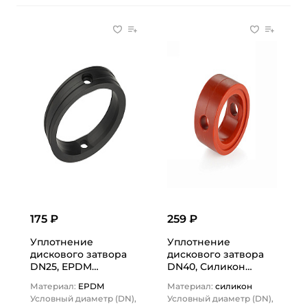
175 ₽
259 ₽
Уплотнение
Уплотнение
дискового затвора
дискового затвора
DN25, EPDM
DN40, Силикон
(черный), DIN
(оранжевый), DIN
Материал:
EPDM
Материал:
силикон
TLSDG25EP TITAN…
TLSDG40SIL-J TITAN…
Условный диаметр (DN),
Условный диаметр (DN),