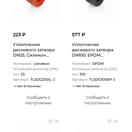
223 ₽
577 ₽
Уплотнение
Уплотнение
дискового затвора
дискового затвора
DN25, Силикон
DN100, EPDM
(оранжевый), DIN
(черный), DIN
Материал:
силикон
Материал:
EPDM
TLSDG25SIL-J TITAN…
TLSDG100EP-J TITAN…
Условный диаметр (DN),
Условный диаметр (DN),
мм:
25
мм:
100
Артикул:
TLSDG25SIL-J
Артикул:
TLSDG100EP-J
Нет В Наличии
Нет В Наличии
Сообщить о
Сообщить о
поступлении
поступлении