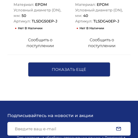
(черный), DIN
(черный), DIN
Материал:
EPDM
Материал:
EPDM
TLSDG50EP-J TITAN…
TLSDG40EP-J TITAN…
Условный диаметр (DN),
Условный диаметр (DN),
мм:
50
мм:
40
Артикул:
TLSDG50EP-J
Артикул:
TLSDG40EP-J
Нет В Наличии
Нет В Наличии
Сообщить о
Сообщить о
поступлении
поступлении
ПОКАЗАТЬ ЕЩЁ
Подписывайтесь на новости и акции
Даю согласие на обработку персональных данных, с
Политикой в