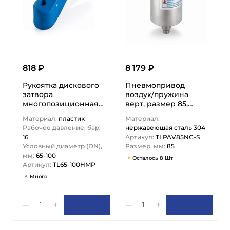
818 ₽
8 179 ₽
Рукоятка дискового
Пневмопривод
затвора
воздух/пружина
многопозиционная
верт, размер 85,
DN65-100, пластик,
нерж, TLPAV85NC-S
Материал:
пластик
Материал:
TL65-100HMP TITAN…
TITAN…
Рабочее давление, бар:
нержавеющая сталь 304
16
Артикул:
TLPAV85NC-S
Условный диаметр (DN),
Размер, мм:
85
мм:
65-100
Осталось 8 Шт
Артикул:
TL65-100HMP
Много
1
1