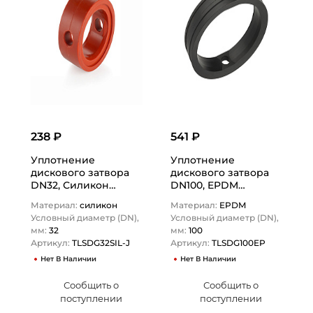
238 ₽
541 ₽
Уплотнение
Уплотнение
дискового затвора
дискового затвора
DN32, Силикон
DN100, EPDM
(оранжевый), DIN
(черный), DIN
Материал:
силикон
Материал:
EPDM
TLSDG32SIL-J TITAN…
TLSDG100EP TITAN…
Условный диаметр (DN),
Условный диаметр (DN),
мм:
32
мм:
100
Артикул:
TLSDG32SIL-J
Артикул:
TLSDG100EP
Нет В Наличии
Нет В Наличии
Сообщить о
Сообщить о
поступлении
поступлении