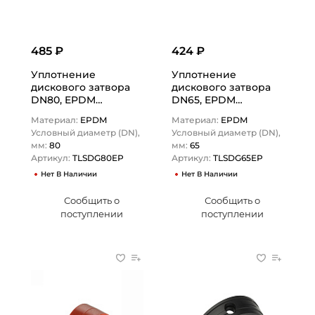
485 ₽
424 ₽
Уплотнение
Уплотнение
дискового затвора
дискового затвора
DN80, EPDM
DN65, EPDM
(черный), DIN
(черный), DIN
Материал:
EPDM
Материал:
EPDM
TLSDG80EP TITAN…
TLSDG65EP TITAN…
Условный диаметр (DN),
Условный диаметр (DN),
мм:
80
мм:
65
Артикул:
TLSDG80EP
Артикул:
TLSDG65EP
Нет В Наличии
Нет В Наличии
Сообщить о
Сообщить о
поступлении
поступлении