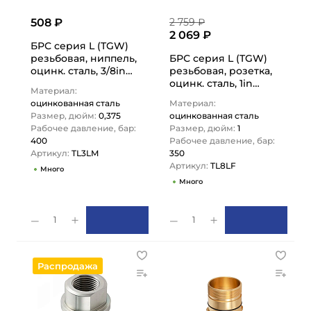
508 ₽
2 759 ₽
2 069 ₽
БРС серия L (TGW)
резьбовая, ниппель,
БРС серия L (TGW)
оцинк. сталь, 3/8in
резьбовая, розетка,
TL3LM TITAN…
оцинк. сталь, 1in
Материал:
TL8LF TITAN…
оцинкованная сталь
Материал:
Размер, дюйм:
0,375
оцинкованная сталь
Рабочее давление, бар:
Размер, дюйм:
1
400
Рабочее давление, бар:
Артикул:
TL3LM
350
Артикул:
TL8LF
Много
Много
1
1
Распродажа