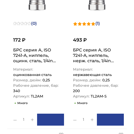
(0)
(1)
172 ₽
493 ₽
БРС серия А, ISO
БРС серия А, ISO
7241-A, ниппель,
7241-A, ниппель,
оцинк. сталь, 1/4in
нерж. сталь, 1/4in
TL2AM TITAN LOCK
TL2AM-S TITAN LOCK
Материал:
Материал:
оцинкованная сталь
нержавеющая сталь
Размер, дюйм:
0,25
Размер, дюйм:
0,25
Рабочее давление, бар:
Рабочее давление, бар:
340
200
Артикул:
TL2AM
Артикул:
TL2AM-S
Много
Много
1
1