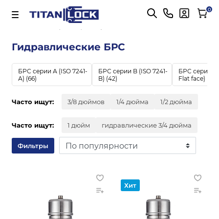
Важно! Для оплаты заказов
Подробнее
0
Главная
Гидравлические БРС
Гидравлические БРС
БРС серии А (ISO 7241-
БРС серии B (ISO 7241-
БРС серии C 
А)
(66)
B)
(42)
Flat face)
(22)
Часто ищут:
3/8 дюймов
1/4 дюйма
1/2 дюйма
Часто ищут:
1 дюйм
гидравлические 3/4 дюйма
Фильтры
Хит