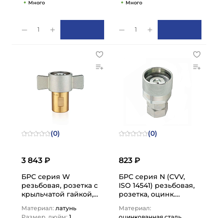
Много
Много
1
1
(0)
(0)
3 843 ₽
823 ₽
БРС серия W
БРС серия N (CVV,
резьбовая, розетка с
ISO 14541) резьбовая,
крыльчатой гайкой,
розетка, оцинк.
латунь, резьба NPT,
сталь, 3/8in TL3NF
Материал:
латунь
Материал:
1in TL8WFN TITAN…
TITAN…
Размер, дюйм:
1
оцинкованная сталь