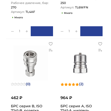
Рабочее давление, бар:
250
270
Артикул:
TL6WFN
Артикул:
TL4AF
Много
Много
1
1
(0)
(2)
462 ₽
964 ₽
БРС серия B, ISO
БРС серия А, ISO
7241-B, розетка,
7241-A, ниппель,