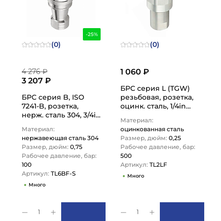
-25%
(0)
(0)
4 276 ₽
1 060 ₽
3 207 ₽
БРС серия L (TGW)
БРС серия B, ISO
резьбовая, розетка,
7241-B, розетка,
оцинк. сталь, 1/4in
нерж. сталь 304, 3/4in
TL2LF TITAN…
Материал:
TL6BF-S TITAN LOCK
Материал:
оцинкованная сталь
нержавеющая сталь 304
Размер, дюйм:
0,25
Размер, дюйм:
0,75
Рабочее давление, бар:
Рабочее давление, бар:
500
100
Артикул:
TL2LF
Артикул:
TL6BF-S
Много
Много
1
1