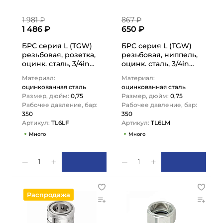
1 981 ₽
867 ₽
1 486 ₽
650 ₽
БРС серия L (TGW)
БРС серия L (TGW)
резьбовая, розетка,
резьбовая, ниппель,
оцинк. сталь, 3/4in
оцинк. сталь, 3/4in
TL6LF TITAN…
TL6LM TITAN…
Материал:
Материал:
оцинкованная сталь
оцинкованная сталь
Размер, дюйм:
0,75
Размер, дюйм:
0,75
Рабочее давление, бар:
Рабочее давление, бар:
350
350
Артикул:
TL6LF
Артикул:
TL6LM
Много
Много
1
1
Распродажа