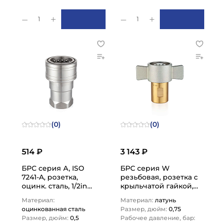
1
1
(0)
(0)
514 ₽
3 143 ₽
БРС серия А, ISO
БРС серия W
7241-A, розетка,
резьбовая, розетка с
оцинк. сталь, 1/2in
крыльчатой гайкой,
TL4AF TITAN LOCK
латунь, резьба NPT,
Материал:
Материал:
латунь
3/4in TL6WFN TITAN…
оцинкованная сталь
Размер, дюйм:
0,75
Размер, дюйм:
0,5
Рабочее давление, бар: