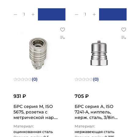
1
1
(0)
(0)
931 ₽
705 ₽
БРС серия M, ISO
БРС серия А, ISO
5675, розетка с
7241-A, ниппель,
метрической нар.
нерж. сталь, 3/8in
резьбой, оцинк.
TL3AM-S TITAN LOCK
Материал:
Материал:
сталь, 1/2 in TL4M-
оцинкованная сталь
нержавеющая сталь
SM/22X1.5…