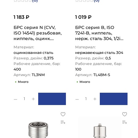
1 183 ₽
1 019 ₽
БРС серия N (CVV,
БРС серия B, ISO
ISO 14541) резьбовая,
7241-B, ниппель,
ниппель, оцинк.
нерж. сталь 304, 1/2in
сталь, 3/8in TL3NM
TL4BM-S TITAN LOCK
Материал:
Материал:
TITAN…
оцинкованная сталь
нержавеющая сталь 304
Размер, дюйм:
0,375
Размер, дюйм:
0,5
Рабочее давление, бар:
Рабочее давление, бар:
400
100
Артикул:
TL3NM
Артикул:
TL4BM-S
Много
Много
1
1