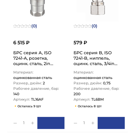
(0)
(0)
6 515 ₽
579 ₽
БРС серия А, ISO
БРС серия B, ISO
7241-A, розетка,
7241-B, ниппель,
оцинк. сталь, 2in
оцинк. сталь, 3/4in
TL16AF TITAN LOCK
TL6BM TITAN LOCK
Материал:
Материал:
оцинкованная сталь
оцинкованная сталь
Размер, дюйм:
2
Размер, дюйм:
0,75
Рабочее давление, бар:
Рабочее давление, бар:
140
200
Артикул:
TL16AF
Артикул:
TL6BM
Осталось 9 Шт
Осталось 8 Шт
1
1