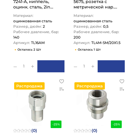
7241-A, ниппель,
5675, розетка с
оцинк. сталь, 2in
метрической нар.
TL16AM TITAN LOCK
резьбой, оцинк.
Материал:
Материал:
сталь, 1/2 in TL4M-
оцинкованная сталь
оцинкованная сталь
SM/20X1.5…
Размер, дюйм:
2
Размер, дюйм:
0,5
Рабочее давление, бар:
Рабочее давление, бар:
140
200
Артикул:
TL16AM
Артикул:
TL4M-SM/20X1.5
Осталось 2 Шт
Осталось 1 Шт
1
1
Распродажа
Распродажа
-25%
-25%
(0)
(0)