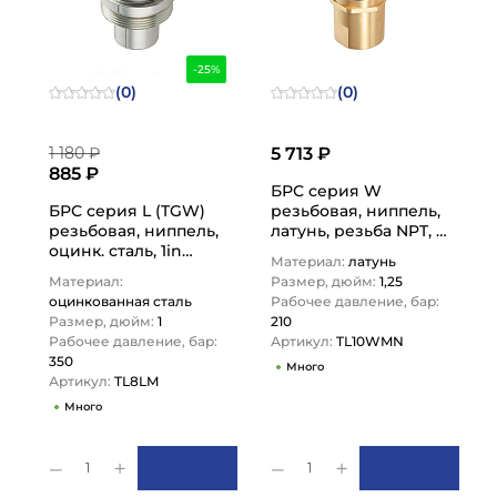
-25%
(0)
(0)
1 180 ₽
5 713 ₽
885 ₽
БРС серия W
БРС серия L (TGW)
резьбовая, ниппель,
резьбовая, ниппель,
латунь, резьба NPT, 1
оцинк. сталь, 1in
1/4in TL10WMN TITAN…
Материал:
латунь
TL8LM TITAN…
Материал:
Размер, дюйм:
1,25
оцинкованная сталь
Рабочее давление, бар:
Размер, дюйм:
1
210
Рабочее давление, бар:
Артикул:
TL10WMN
350
Много
Артикул:
TL8LM
Много
1
1