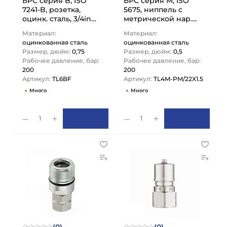
БРС серия B, ISO
БРС серия M, ISO
7241-B, розетка,
5675, ниппель с
оцинк. сталь, 3/4in
метрической нар.
TL6BF TITAN LOCK
резьбой, оцинк.
Материал:
Материал:
сталь, 1/2 in TL4M-
оцинкованная сталь
оцинкованная сталь
PM/22X1.5…
Размер, дюйм:
0,75
Размер, дюйм:
0,5
Рабочее давление, бар:
Рабочее давление, бар:
200
200
Артикул:
TL6BF
Артикул:
TL4M-PM/22X1.5
Много
Много
1
1
(0)
(0)