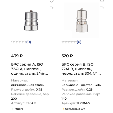
(0)
(0)
439 ₽
520 ₽
БРС серия А, ISO
БРС серия B, ISO
7241-A, ниппель,
7241-B, ниппель,
оцинк. сталь, 3/4in
нерж. сталь 304, 1/4in
TL6AM TITAN LOCK
TL2BM-S TITAN LOCK
Материал:
Материал:
оцинкованная сталь
нержавеющая сталь 304
Размер, дюйм:
0,75
Размер, дюйм:
0,25
Рабочее давление, бар:
Рабочее давление, бар:
200
140
Артикул:
TL6AM
Артикул:
TL2BM-S
Много
Осталось 2 Шт