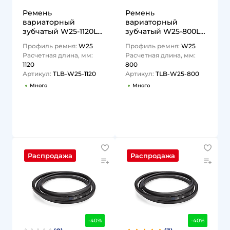
Ремень
Ремень
вариаторный
вариаторный
зубчатый W25-1120Lp
зубчатый W25-800Lp
TLB-W25-1120 TITAN
TLB-W25-800 TITAN
Профиль ремня:
W25
Профиль ремня:
W25
LOCK
LOCK
Расчетная длина, мм:
Расчетная длина, мм:
1120
800
Артикул:
TLB-W25-1120
Артикул:
TLB-W25-800
Много
Много
1
1
Распродажа
Распродажа
-40%
-40%