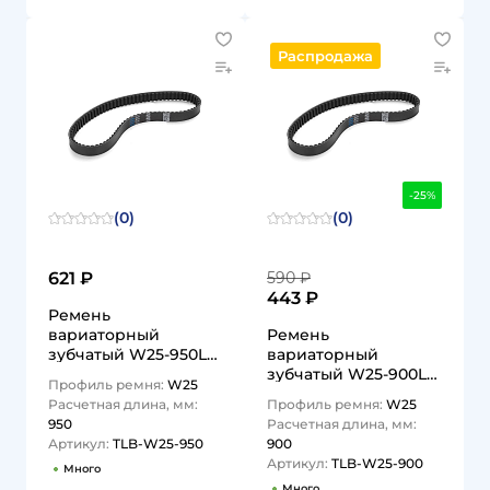
Распродажа
-25%
(0)
(0)
621 ₽
590 ₽
443 ₽
Ремень
вариаторный
Ремень
зубчатый W25-950Lp
вариаторный
TLB-W25-950 TITAN
зубчатый W25-900Lp
Профиль ремня:
W25
LOCK
TLB-W25-900 TITAN
Расчетная длина, мм:
Профиль ремня:
W25
LOCK
950
Расчетная длина, мм:
Артикул:
TLB-W25-950
900
Артикул:
TLB-W25-900
Много
Много