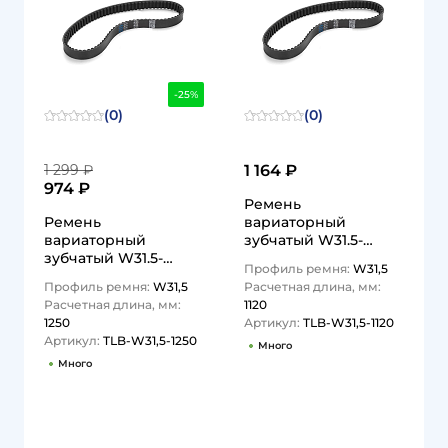
-25%
(0)
(0)
1 299 ₽
1 164 ₽
974 ₽
Ремень
Ремень
вариаторный
вариаторный
зубчатый W31.5-
зубчатый W31.5-
1120Lp TLB-W31,5-1120
Профиль ремня:
W31,5
1250Lp TLB-W31,5-1250
TITAN LOCK
Профиль ремня:
W31,5
Расчетная длина, мм:
TITAN LOCK
Расчетная длина, мм:
1120
1250
Артикул:
TLB-W31,5-1120
Артикул:
TLB-W31,5-1250
Много
Много
1
1