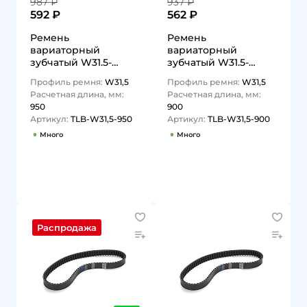
987 ₽
937 ₽
592 ₽
562 ₽
Ремень
Ремень
вариаторный
вариаторный
зубчатый W31.5-
зубчатый W31.5-
950Lp TLB-W31,5-950
900Lp TLB-W31,5-900
Профиль ремня:
W31,5
Профиль ремня:
W31,5
TITAN LOCK
TITAN LOCK
Расчетная длина, мм:
Расчетная длина, мм:
950
900
Артикул:
TLB-W31,5-950
Артикул:
TLB-W31,5-900
Много
Много
1
1
Распродажа