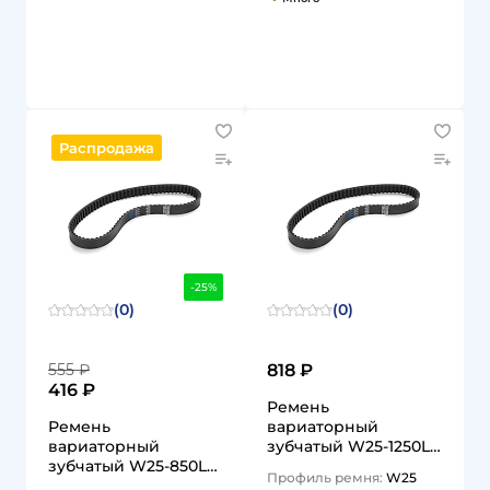
1
1
Распродажа
-25%
(0)
(0)
555 ₽
818 ₽
416 ₽
Ремень
Ремень
вариаторный
вариаторный
зубчатый W25-1250Lp
зубчатый W25-850Lp
TLB-W25-1250 TITAN
Профиль ремня:
W25
TLB-W25-850 TITAN
LOCK