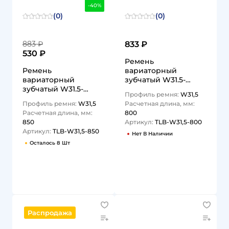
-40%
(0)
(0)
883 ₽
833 ₽
530 ₽
Ремень
Ремень
вариаторный
вариаторный
зубчатый W31.5-
зубчатый W31.5-
800Lp TLB-W31,5-800
Профиль ремня:
W31,5
850Lp TLB-W31,5-850
TITAN LOCK
Профиль ремня:
W31,5
Расчетная длина, мм:
TITAN LOCK
Расчетная длина, мм:
800
850
Артикул:
TLB-W31,5-800
Артикул:
TLB-W31,5-850
Нет В Наличии
Осталось 8 Шт
1
1
Распродажа