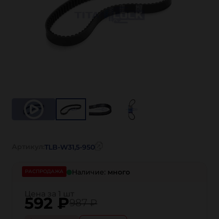
Артикул:
TLB-W31,5-950
Наличие:
много
РАСПРОДАЖА
Цена за 1 шт
592
₽
987 ₽