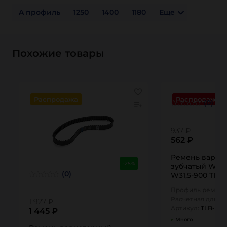
A профиль
1250
1400
1180
Еще
Похожие товары
Распродажа
Распродажа
(0)
937 ₽
562 ₽
Ремень вариа
-25%
зубчатый W31.
(0)
W31,5-900 TIT
Профиль ремня:
Расчетная длина
1 927 ₽
Артикул:
TLB-W31
1 445 ₽
Много