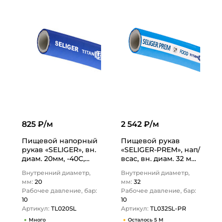
825 ₽/м
2 542 ₽/м
Пищевой напорный
Пищевой рукав
рукав «SELIGER», вн.
«SELIGER-PREM», нап/
диам. 20мм, -40C,
всас, вн. диам. 32 мм,
10bar, EPDM, TL020SL
-40C, 10bar, EPDM,
Внутренний диаметр,
Внутренний диаметр,
TITAN…
TL032SL-PR TITAN…
мм:
20
мм:
32
Рабочее давление, бар:
Рабочее давление, бар:
10
10
Артикул:
TL020SL
Артикул:
TL032SL-PR
Много
Осталось 5 М