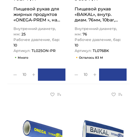
Пищевой рукав для
Пищевой рукав
жирных продуктов
«BAIKAL», внутр.
«ONEGA-PREM », нап/
диам. 76мм, 10bar,
всас., вн. диам. 25мм,
UHMWPE, н/в, 3in,
Внутренний диаметр,
Внутренний диаметр,
10bar, NBR, TL025ON-
TL076BK TITAN…
мм:
25
мм:
76
PR…
Рабочее давление, бар:
Рабочее давление, бар:
10
10
Артикул:
TL025ON-PR
Артикул:
TL076BK
Много
Осталось 83 М
10
10