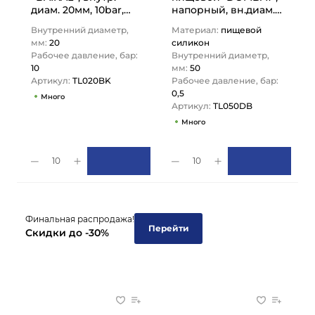
диам. 20мм, 10bar,
напорный, вн.диам.
UHMWPE, н/в, 3/4in,
50мм, TL050DB
Внутренний диаметр,
Материал:
пищевой
TL020BK TITAN…
TITAN…
мм:
20
силикон
Рабочее давление, бар:
Внутренний диаметр,
10
мм:
50
Артикул:
TL020BK
Рабочее давление, бар:
0,5
Много
Артикул:
TL050DB
Много
10
10
Финальная распродажа!
Перейти
Скидки до -30%