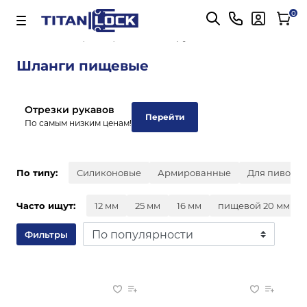
Важно! Для оплаты заказов
Подробнее
0
Главная
Пищевые рукава
Шланги пищевые
Отрезки рукавов
Перейти
По самым низким ценам!
По типу:
Силиконовые
Армированные
Для пивова
Часто ищут:
12 мм
25 мм
16 мм
пищевой 20 мм
Фильтры