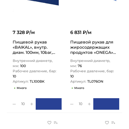
7 328 ₽/м
6 831 ₽/м
Пищевой рукав
Пищевой рукав для
«BAIKAL», внутр.
жиросодержащих
диам. 100мм, 10bar,
продуктов «ONEGA»,
UHMWPE, н/в, 4in,
нап.-всас., вн. диам.
Внутренний диаметр,
Внутренний диаметр,
TL100BK TITAN…
76мм, 10bar, NBR,
мм:
100
мм:
76
TL076ON…
Рабочее давление, бар:
Рабочее давление, бар:
10
10
Артикул:
TL100BK
Артикул:
TL076ON
Много
Много
10
10