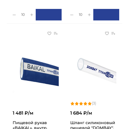
10
10
(3)
1 481 ₽/м
1 684 ₽/м
Пищевой рукав
Шланг силиконовый
«BAIKAL», внутр.
пищевой "DOMBAY",