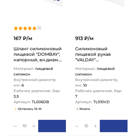
(3)
167 ₽/м
913 ₽/м
Шланг силиконовый
Силиконовый
пищевой "DOMBAY",
пищевой рукав
напорный, вн.диам.
"VALDAY"
6мм, TL006DB TITAN…
армированный
Материал:
пищевой
Материал:
пищевой
нитью, -50 +200 C,
силикон
силикон
вн.диам. 10 мм,…
Внутренний диаметр,
Внутренний диаметр,
мм:
6
мм:
10
Рабочее давление, бар:
Рабочее давление, бар:
3,5
7
Артикул:
TL006DB
Артикул:
TL010VD
Осталось 10 М
Много
10
10