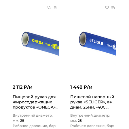
2 112 ₽/м
1 448 ₽/м
Пищевой рукав для
Пищевой напорный
жиросодержащих
рукав «SELIGER», вн.
продуктов «ONEGA»,
диам. 25мм, -40C,
нап.-всас., вн. диам.
10bar, EPDM, TL025SL
Внутренний диаметр,
Внутренний диаметр,
25мм, 10bar, NBR,
TITAN…
мм:
25
мм:
25
TL025ON…
Рабочее давление, бар:
Рабочее давление, бар: