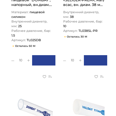
пищевой "DOMBAY",
«SELIGER-PREM», нап/
напорный, вн.диам.
всас, вн. диам. 38 мм,
25мм, TL025DB
-40C, 10bar, EPDM,
Материал:
пищевой
Внутренний диаметр,
TITAN…
TL038SL-PR TITAN…
силикон
мм:
38
Внутренний диаметр,
Рабочее давление, бар:
мм:
25
10
Рабочее давление, бар:
Артикул:
TL038SL-PR
1.5
Осталось 30 М
Артикул:
TL025DB
Осталось 50 М
10
10