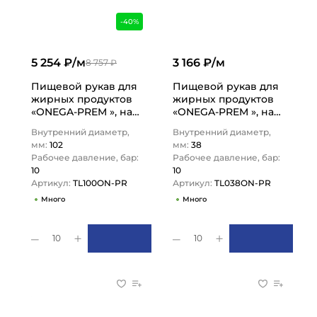
-40%
5 254 ₽/м
3 166 ₽/м
8 757 ₽
Пищевой рукав для
Пищевой рукав для
жирных продуктов
жирных продуктов
«ONEGA-PREM », нап/
«ONEGA-PREM », нап/
всас., вн. диам.
всас., вн. диам. 38мм,
Внутренний диаметр,
Внутренний диаметр,
102мм, 10bar, NBR,…
10bar, NBR, TL038ON-
мм:
102
мм:
38
PR…
Рабочее давление, бар:
Рабочее давление, бар:
10
10
Артикул:
TL100ON-PR
Артикул:
TL038ON-PR
Много
Много
10
10