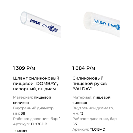
1 309 ₽/м
1 084 ₽/м
Шланг силиконовый
Силиконовый
пищевой "DOMBAY",
пищевой рукав
напорный, вн.диам.
"VALDAY"
38мм, TL038DB
армированный
Материал:
пищевой
Материал:
пищевой
TITAN…
нитью, -50 +200 C,
силикон
силикон
вн.диам. 13 мм,…
Внутренний диаметр,
Внутренний диаметр,
мм:
38
мм:
13
Рабочее давление, бар:
1
Рабочее давление, бар:
Артикул:
TL038DB
5,7
Артикул:
TL013VD
Много