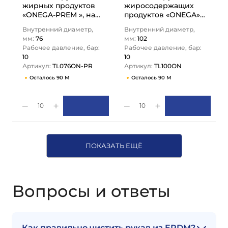
жирных продуктов
жиросодержащих
«ONEGA-PREM », нап/
продуктов «ONEGA»,
всас., вн. диам. 76мм,
нап.-всас., вн. диам.
Внутренний диаметр,
Внутренний диаметр,
10bar, NBR, TL076ON-
102мм, 10bar, NBR,…
мм:
76
мм:
102
PR…
Рабочее давление, бар:
Рабочее давление, бар:
10
10
Артикул:
TL076ON-PR
Артикул:
TL100ON
Осталось 90 М
Осталось 90 М
10
10
ПОКАЗАТЬ ЕЩЁ
Вопросы и ответы
Как правильно чистить рукав из EPDM?