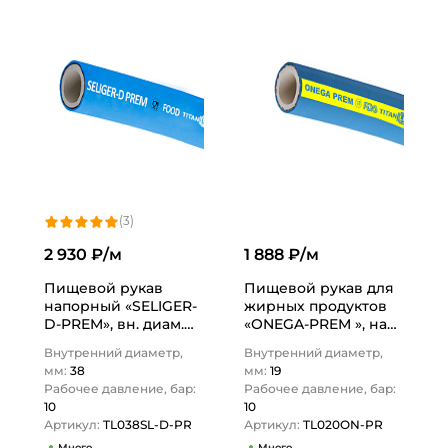
(3)
2 930 ₽/м
1 888 ₽/м
Пищевой рукав
Пищевой рукав для
напорный «SELIGER-
жирных продуктов
D-PREM», вн. диам.
«ONEGA-PREM », нап/
38 мм, -40C, 10bar,
всас., вн. диам. 19мм,
Внутренний диаметр,
Внутренний диаметр,
EPDM, TL038SL-D-PR
10bar, NBR, TL020ON-
мм:
38
мм:
19
TITAN…
PR…
Рабочее давление, бар:
Рабочее давление, бар:
10
10
Артикул:
TL038SL-D-PR
Артикул:
TL020ON-PR
Много
Много