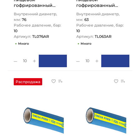
гофрированный
гофрированный
«ABRAU» (красный),
«ABRAU» (красный),
Внутренний диаметр,
Внутренний диаметр,
вн. диам. 76 мм, -40C,
вн. диам. 63 мм, -40C,
мм:
76
мм:
63
UHMWPE,…
UHMWPE,…
Рабочее давление, бар:
Рабочее давление, бар:
10
10
Артикул:
TL076AR
Артикул:
TL063AR
Много
Много
10
10
Распродажа