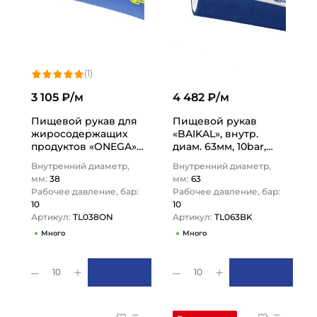
(1)
3 105 ₽/м
4 482 ₽/м
Пищевой рукав для
Пищевой рукав
жиросодержащих
«BAIKAL», внутр.
продуктов «ONEGA»,
диам. 63мм, 10bar,
нап.-всас., вн. диам.
UHMWPE, н/в, 2,5in,
Внутренний диаметр,
Внутренний диаметр,
38мм, 10bar, NBR,
TL063BK TITAN…
мм:
38
мм:
63
TL038ON…
Рабочее давление, бар:
Рабочее давление, бар:
10
10
Артикул:
TL038ON
Артикул:
TL063BK
Много
Много
10
10