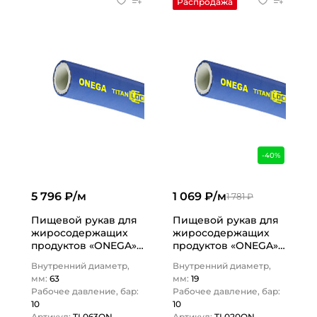
Распродажа
-40%
5 796 ₽/м
1 069 ₽/м
1 781 ₽
Пищевой рукав для
Пищевой рукав для
жиросодержащих
жиросодержащих
продуктов «ONEGA»,
продуктов «ONEGA»,
нап.-всас., вн. диам.
нап.-всас., вн. диам.
Внутренний диаметр,
Внутренний диаметр,
63мм, 10bar, NBR,
19мм, 10bar, NBR,
мм:
63
мм:
19
TL063ON…
TL020ON…
Рабочее давление, бар:
Рабочее давление, бар:
10
10
Артикул:
TL063ON
Артикул:
TL020ON