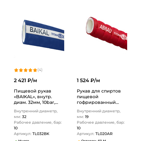
(4)
2 421 ₽/м
1 524 ₽/м
Пищевой рукав
Рукав для спиртов
«BAIKAL», внутр.
пищевой
диам. 32мм, 10bar,
гофрированный
UHMWPE, н/в, 1,25in,
«ABRAU» (красный),
Внутренний диаметр,
Внутренний диаметр,
TL032BK TITAN…
вн. диам. 19 мм, -40C,
мм:
32
мм:
19
UHMWPE,…
Рабочее давление, бар:
Рабочее давление, бар:
10
10
Артикул:
TL032BK
Артикул:
TL020AR
Много
Осталось 60 М