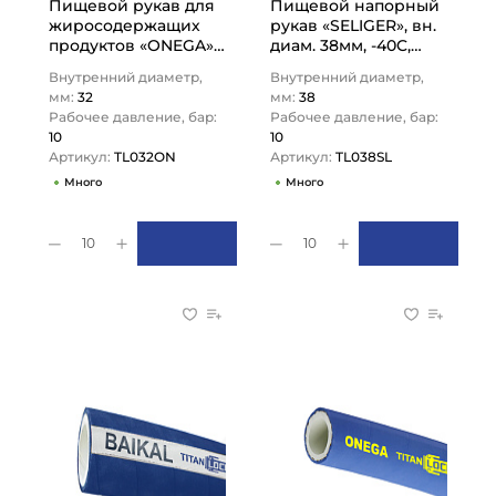
Пищевой рукав для
Пищевой напорный
жиросодержащих
рукав «SELIGER», вн.
продуктов «ONEGA»,
диам. 38мм, -40C,
нап.-всас., вн. диам.
10bar, EPDM, TL038SL
Внутренний диаметр,
Внутренний диаметр,
32мм, 10bar, NBR,
TITAN…
мм:
32
мм:
38
TL032ON…
Рабочее давление, бар:
Рабочее давление, бар:
10
10
Артикул:
TL032ON
Артикул:
TL038SL
Много
Много
10
10