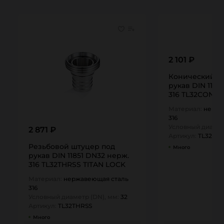
2 101 ₽
Конический ш
рукав DIN 1185
316 TL32CONSS
Материал:
нержа
316
Условный диамет
2 871 ₽
Артикул:
TL32CO
Резьбовой штуцер под
Много
рукав DIN 11851 DN32 нерж.
316 TL32THRSS TITAN LOCK
Материал:
нержавеющая сталь
316
Условный диаметр (DN), мм:
32
Артикул:
TL32THRSS
Много