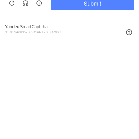
2 421₽
КУПИТЬ
Подписывайтесь на новости и акции
Даю согласие на обработку персональных данных, с
Политикой в
отношении обработки персональных данных (Политикой
конфиденциальности) Оператора
ознакомлен (-на).
8 (800) 555-23-38