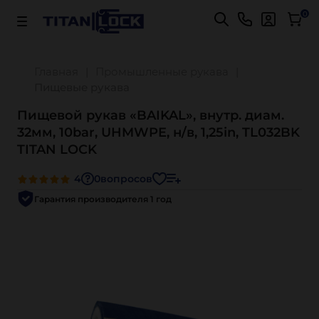
Важно! Для оплаты заказов
Подробнее
0
Главная
Промышленные рукава
Пищевые рукава
Пищевой рукав «BAIKAL», внутр. диам.
32мм, 10bar, UHMWPE, н/в, 1,25in, TL032BK
TITAN LOCK
4
0
вопросов
Гарантия производителя 1 год