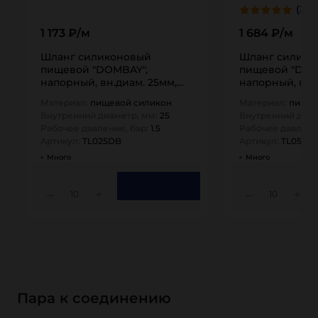
(3)
1 173 ₽/м
1 684 ₽/м
Шланг силиконовый
Шланг силико
пищевой "DOMBAY",
пищевой "DOM
напорный, вн.диам. 25мм,
напорный, вн.
TL025DB TITAN…
TL050DB TITA
Материал:
пищевой силикон
Материал:
пищев
Внутренний диаметр, мм:
25
Внутренний диам
Рабочее давление, бар:
1.5
Рабочее давлени
Артикул:
TL025DB
Артикул:
TL050D
Много
Много
10
10
Пара к соединению