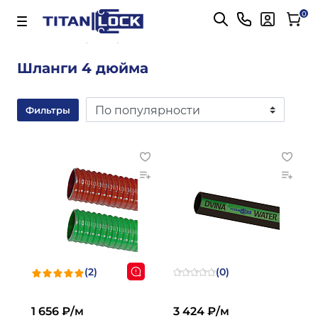
Важно! Для оплаты заказов
Подробнее
0
Главная
4 дюйма
Шланги 4 дюйма
Фильтры
(2)
(0)
1 656 ₽/м
3 424 ₽/м