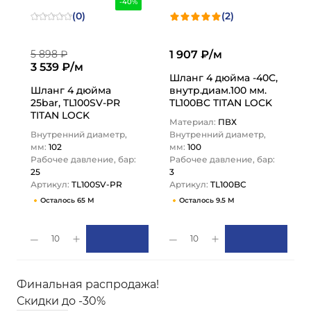
-40%
(0)
(2)
5 898 ₽
1 907 ₽/м
3 539 ₽/м
Шланг 4 дюйма -40C,
Шланг 4 дюйма
внутр.диам.100 мм.
25bar, TL100SV-PR
TL100BC TITAN LOCK
TITAN LOCK
Материал:
ПВХ
Внутренний диаметр,
Внутренний диаметр,
мм:
102
мм:
100
Рабочее давление, бар:
Рабочее давление, бар:
25
3
Артикул:
TL100SV-PR
Артикул:
TL100BC
Осталось 65 М
Осталось 9.5 М
10
10
Финальная распродажа!
Скидки до -30%