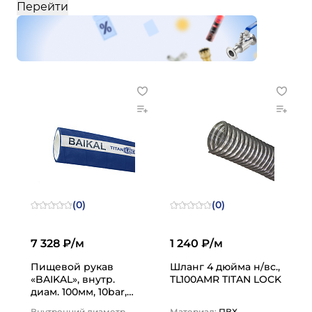
Перейти
(0)
(0)
7 328 ₽/м
1 240 ₽/м
Пищевой рукав
Шланг 4 дюйма н/вс.,
«BAIKAL», внутр.
TL100AMR TITAN LOCK
диам. 100мм, 10bar,
UHMWPE, н/в, 4in,
Внутренний диаметр,
Материал:
ПВХ