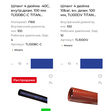
Шланг 4 дюйма -40C,
Шланг 4 дюйма
внутр.диам. 100 мм.
10bar, вн. диам. 100
TL100BC-C TITAN
мм, TL100DV TITAN
LOCK
LOCK
Материал:
ПВХ
Внутренний диаметр,
Внутренний диаметр,
мм:
100
мм:
100
Рабочее давление, бар:
Рабочее давление, бар:
10
4
Артикул:
TL100DV
Артикул:
TL100BC-C
Много
Много
10
10
Распродажа