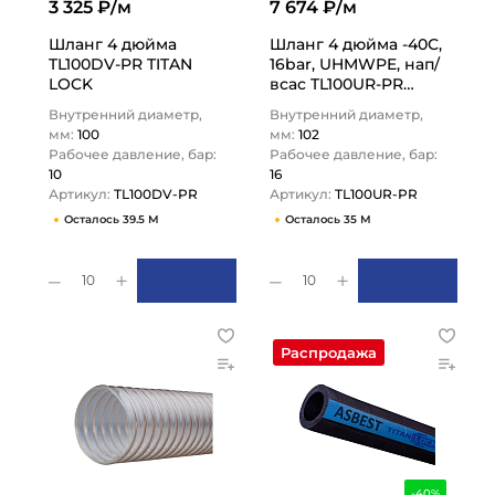
3 325 ₽/м
7 674 ₽/м
Шланг 4 дюйма
Шланг 4 дюйма -40С,
TL100DV-PR TITAN
16bar, UHMWPE, нап/
LOCK
всас TL100UR-PR
TITAN LOCK
Внутренний диаметр,
Внутренний диаметр,
мм:
100
мм:
102
Рабочее давление, бар:
Рабочее давление, бар:
10
16
Артикул:
TL100DV-PR
Артикул:
TL100UR-PR
Осталось 39.5 М
Осталось 35 М
10
10
Распродажа
-40%