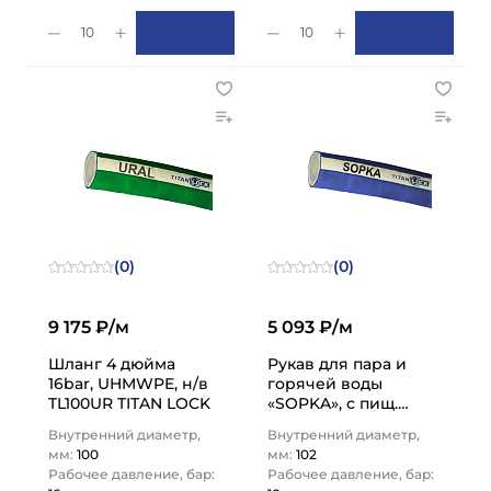
10
10
(0)
(0)
9 175 ₽/м
5 093 ₽/м
Шланг 4 дюйма
Рукав для пара и
16bar, UHMWPE, н/в
горячей воды
TL100UR TITAN LOCK
«SOPKA», с пищ.
допуском, внутр.
Внутренний диаметр,
Внутренний диаметр,
диам. 102мм, 10bar,
мм:
100
мм:
102
4in, TL100SP…
Рабочее давление, бар:
Рабочее давление, бар: