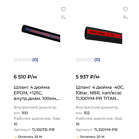
(0)
(0)
6 510 ₽/м
5 937 ₽/м
Шланг 4 дюйма
Шланг 4 дюйма -40C,
EPDM, +125C,
10bar, NBR, нап/всас
внутр.диам. 100мм,
TL100YM-PR TITAN
TL100TR-PR TITAN
LOCK
Внутренний диаметр,
Внутренний диаметр,
LOCK
мм:
100
мм:
102
Рабочее давление, бар:
Рабочее давление, бар:
10
10
Артикул:
TL100TR-PR
Артикул:
TL100YM-PR
Осталось 25 М
Осталось 20 М