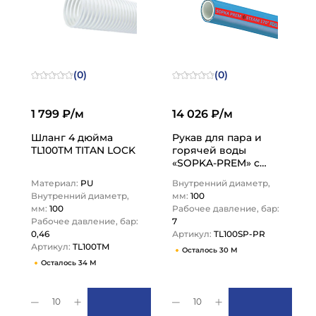
(0)
(0)
1 799 ₽/м
14 026 ₽/м
Шланг 4 дюйма
Рукав для пара и
TL100TM TITAN LOCK
горячей воды
«SOPKA-PREM» с
пищ. допуском,
Материал:
PU
Внутренний диаметр,
внутр.диам. 100мм,
Внутренний диаметр,
мм:
100
TL100SP-PR TITAN…
мм:
100
Рабочее давление, бар:
Рабочее давление, бар:
7
0,46
Артикул:
TL100SP-PR
Артикул:
TL100TM
Осталось 30 М
Осталось 34 М
10
10