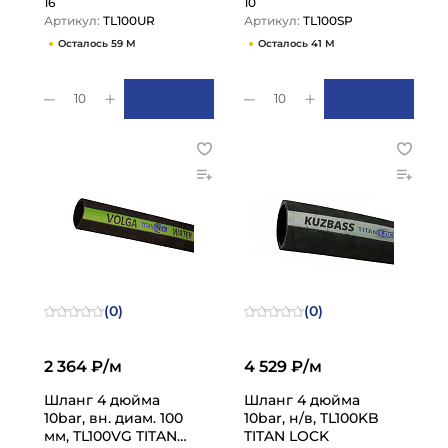
16
10
Артикул:
TL100UR
Артикул:
TL100SP
Осталось 59 М
Осталось 41 М
10
10
(0)
(0)
2 364 ₽/м
4 529 ₽/м
Шланг 4 дюйма
Шланг 4 дюйма
10bar, вн. диам. 100
10bar, н/в, TL100KB
мм, TL100VG TITAN
TITAN LOCK