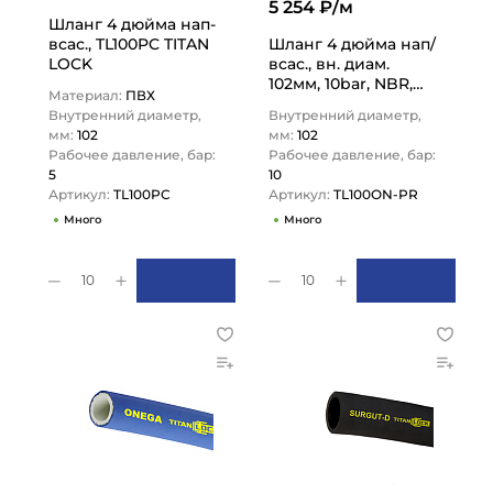
5 254 ₽/м
Шланг 4 дюйма нап-
всас., TL100PC TITAN
Шланг 4 дюйма нап/
LOCK
всас., вн. диам.
102мм, 10bar, NBR,
Материал:
ПВХ
TL100ON-PR TITAN
Внутренний диаметр,
Внутренний диаметр,
LOCK
мм:
102
мм:
102
Рабочее давление, бар:
Рабочее давление, бар:
5
10
Артикул:
TL100PC
Артикул:
TL100ON-PR
Много
Много
10
10