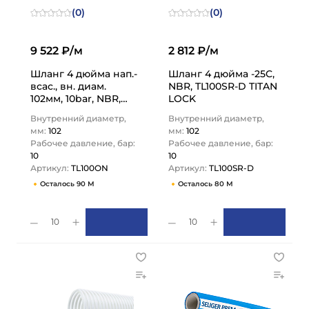
(0)
(0)
9 522 ₽/м
2 812 ₽/м
Шланг 4 дюйма нап.-
Шланг 4 дюйма -25C,
всас., вн. диам.
NBR, TL100SR-D TITAN
102мм, 10bar, NBR,
LOCK
TL100ON TITAN LOCK
Внутренний диаметр,
Внутренний диаметр,
мм:
102
мм:
102
Рабочее давление, бар:
Рабочее давление, бар:
10
10
Артикул:
TL100ON
Артикул:
TL100SR-D
Осталось 90 М
Осталось 80 М
10
10