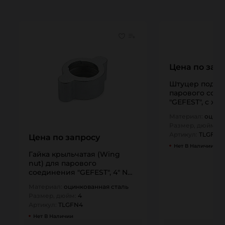
Цена по зап
Штуцер под га
парового сое
"GEFEST", с хв
NPT (оцинк.…
Материал:
оцинк
Размер, дюйм:
4
Артикул:
TLGFF4
Цена по запросу
Нет В Наличии
Гайка крыльчатая (Wing
nut) для парового
соединения "GEFEST", 4" NPT
(оцинк. сталь),…
Материал:
оцинкованная сталь
Размер, дюйм:
4
Артикул:
TLGFN4
Нет В Наличии