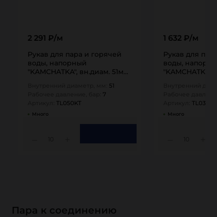
2 291 ₽/м
1 632 ₽/м
Рукав для пара и горячей
Рукав для пар
воды, напорный
воды, напорн
"KAMCHATKA", вн.диам. 51мм,
"KAMCHATKA", 
TL050KT TITAN…
TL032KT TITAN
Внутренний диаметр, мм:
51
Внутренний диам
Рабочее давление, бар:
7
Рабочее давлени
Артикул:
TL050KT
Артикул:
TL032KT
Много
Много
10
10
Пара к соединению