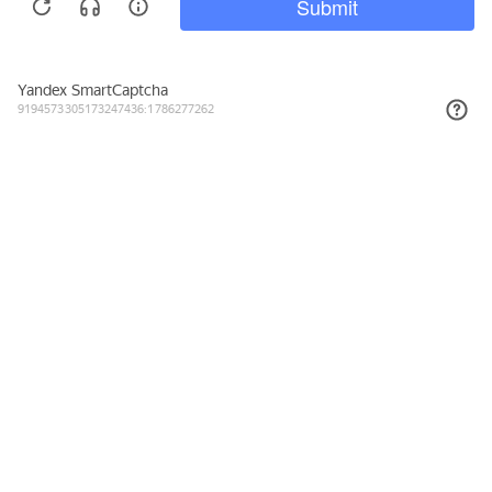
Подписывайтесь на новости и акции
Даю согласие на обработку персональных данных, с
Политикой в
отношении обработки персональных данных (Политикой
конфиденциальности) Оператора
ознакомлен (-на).
8 (800) 555-23-38