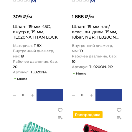
(0)
(0)
309 ₽/м
1 888 ₽/м
Шланг 19 мм -15С,
Шланг 19 мм нап/
внутр.д. 19 мм,
всас., вн. диам. 19мм,
TL020NA TITAN LOCK
10bar, NBR, TL020ON-
PR TITAN LOCK
Материал:
ПВХ
Внутренний диаметр,
Внутренний диаметр,
мм:
19
мм:
19
Рабочее давление, бар:
Рабочее давление, бар:
10
20
Артикул:
TL020ON-PR
Артикул:
TL020NA
Много
Много
10
10
Распродажа