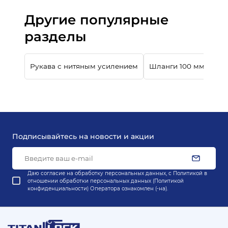
Другие популярные
разделы
Рукава с нитяным усилением
Шланги 100 мм
Шл
Подписывайтесь на новости и акции
Даю согласие на обработку персональных данных, с
Политикой в
отношении обработки персональных данных (Политикой
конфиденциальности) Оператора
ознакомлен (-на).