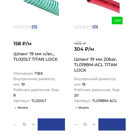
-25%
(0)
(0)
158 ₽/м
405 ₽
304 ₽/м
Шланг 19 мм н/вс.,
TL020LT TITAN LOCK
Шланг 19 мм 20bar,
TL019BM-ACL TITAN
LOCK
Материал:
ПВХ
Внутренний диаметр,
Внутренний диаметр,
мм:
19
мм:
19
Рабочее давление, бар:
Рабочее давление, бар:
8
20
Артикул:
TL020LT
Артикул:
TL019BM-ACL
Много
Много
10
10