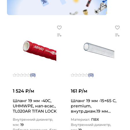
(0)
(0)
1 524 ₽/м
161 ₽/м
Шланг 19 мм -40C,
Шланг 19 мм -15+65 С,
UHMWPE, нап-всас.,
premium,
TL020AR TITAN LOCK
внутр.диам.19 мм
TL020NV TITAN LOCK
Внутренний диаметр,
Материал:
ПВХ
мм:
19
Внутренний диаметр,
Рабочее давление, бар:
мм:
19