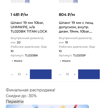
(0)
(0)
1 481 ₽/м
804 ₽/м
Шланг 19 мм 10bar,
Шланг 19 мм с пищ.
UHMWPE, н/в
допуском, внутр.
TL020BK TITAN LOCK
диам. 19мм, 10bar,
TL020SP TITAN LOCK
Внутренний диаметр,
Внутренний диаметр,
мм:
20
мм:
19
Рабочее давление, бар:
Рабочее давление, бар:
10
10
Артикул:
TL020BK
Артикул:
TL020SP
Много
Много
10
10
Финальная распродажа!
Скидки до -30%
Перейти