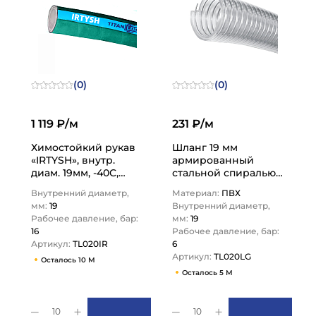
(0)
(0)
1 119 ₽/м
231 ₽/м
Химостойкий рукав
Шланг 19 мм
«IRTYSH», внутр.
армированный
диам. 19мм, -40C,
стальной спиралью
16bar, EPDM, нап-
"LADOGA",
Внутренний диаметр,
Материал:
ПВХ
всас., TL020IR TITAN…
внутр.диам.19 мм
мм:
19
Внутренний диаметр,
TL020LG TITAN LOCK
Рабочее давление, бар:
мм:
19
16
Рабочее давление, бар:
Артикул:
TL020IR
6
Артикул:
TL020LG
Осталось 10 М
Осталось 5 М
10
10