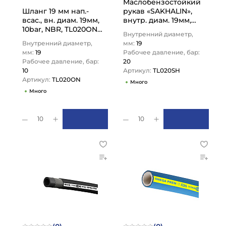
Маслобензостойкий
Шланг 19 мм нап.-
рукав «SAKHALIN»,
всас., вн. диам. 19мм,
внутр. диам. 19мм,
10bar, NBR, TL020ON
-40C, 20bar, NBR, нап-
Внутренний диаметр,
TITAN LOCK
всас., TL020SH TITAN…
Внутренний диаметр,
мм:
19
мм:
19
Рабочее давление, бар:
Рабочее давление, бар:
20
10
Артикул:
TL020SH
Артикул:
TL020ON
Много
Много
10
10