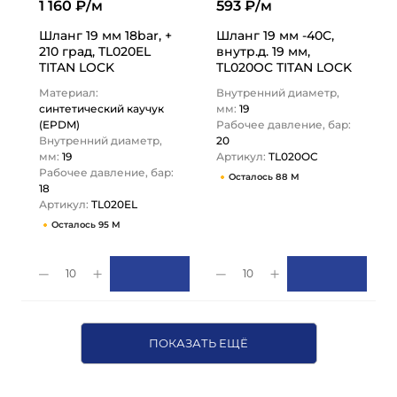
1 160 ₽/м
593 ₽/м
Шланг 19 мм 18bar, +
Шланг 19 мм -40C,
210 град, TL020EL
внутр.д. 19 мм,
TITAN LOCK
TL020OC TITAN LOCK
Материал:
Внутренний диаметр,
синтетический каучук
мм:
19
(EPDM)
Рабочее давление, бар:
Внутренний диаметр,
20
мм:
19
Артикул:
TL020OC
Рабочее давление, бар:
Осталось 88 М
18
Артикул:
TL020EL
Осталось 95 М
10
10
ПОКАЗАТЬ ЕЩЁ