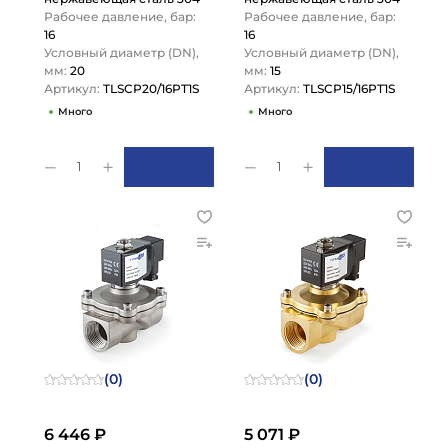
DN20,
TLSCP15/16PT1S…
Рабочее давление, бар:
Рабочее давление, бар:
TLSCP20/16PT1S…
16
16
Условный диаметр (DN),
Условный диаметр (DN),
мм:
20
мм:
15
Артикул:
TLSCP20/16PT1S
Артикул:
TLSCP15/16PT1S
Много
Много
1
1
(0)
(0)
6 446 ₽
5 071 ₽