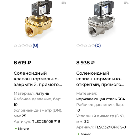
(0)
(0)
8 619 ₽
8 938 ₽
Соленоидный
Соленоидный
клапан нормально-
клапан нормально-
закрытый, прямого
открытый, прямого
действия, 220В, PN10,
действия, 220В, PN10,
Материал:
латунь
Материал:
Латунь/EPDM, DN25,…
Нерж.304/FKM, DN32,
Рабочее давление, бар:
нержавеющая сталь 304
…
10
Рабочее давление, бар:
Условный диаметр (DN),
10
мм:
25
Условный диаметр (DN),
Артикул:
TLSC25/10EP1B
мм:
32
Артикул:
TLSO32/10FK1S-J
Много
Много