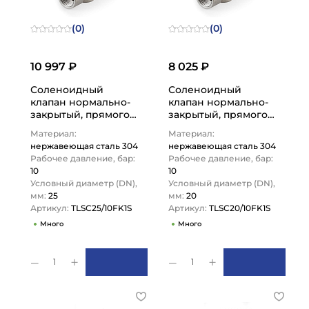
(0)
(0)
10 997 ₽
8 025 ₽
Соленоидный
Соленоидный
клапан нормально-
клапан нормально-
закрытый, прямого
закрытый, прямого
действия, 220В, PN10,
действия, 220В, PN10,
Материал:
Материал:
Нерж.304/FKM, DN25,
Нерж.304/FKM, DN20,
нержавеющая сталь 304
нержавеющая сталь 304
…
…
Рабочее давление, бар:
Рабочее давление, бар:
10
10
Условный диаметр (DN),
Условный диаметр (DN),
мм:
25
мм:
20
Артикул:
TLSC25/10FK1S
Артикул:
TLSC20/10FK1S
Много
Много
1
1