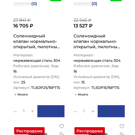
(0)
(0)
27 841 ₽
22 545 ₽
16 705 ₽
13 527 ₽
Соленоидный
Соленоидный
клапан нормально-
клапан нормально-
открытый, пилотный,
открытый, пилотный,
220В, PN16,
220В, PN16,
Материал:
Материал:
Нерж.304/PTFE,
Нерж.304/PTFE, DN15,
нержавеющая сталь 304
нержавеющая сталь 304
DN25,
TLSOP15/16PT1S…
Рабочее давление, бар:
Рабочее давление, бар:
TLSOP25/16PT1S…
16
16
Условный диаметр (DN),
Условный диаметр (DN),
мм:
25
мм:
15
Артикул:
TLSOP25/16PT1S
Артикул:
TLSOP15/16PT1S
Много
Много
1
1
Распродажа
Распродажа