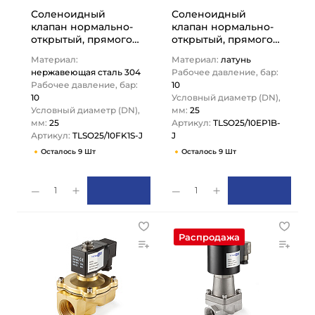
Соленоидный
Соленоидный
клапан нормально-
клапан нормально-
открытый, прямого
открытый, прямого
действия, 220В, PN10,
действия, 220В, PN10,
Материал:
Материал:
латунь
Нерж.304/FKM, DN25,
Латунь/EPDM, DN25,…
нержавеющая сталь 304
Рабочее давление, бар:
…
Рабочее давление, бар:
10
10
Условный диаметр (DN),
Условный диаметр (DN),
мм:
25
мм:
25
Артикул:
TLSO25/10EP1B-
Артикул:
TLSO25/10FK1S-J
J
Осталось 9 Шт
Осталось 9 Шт
1
1
Распродажа