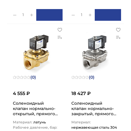
1
1
(0)
(0)
4 555 ₽
18 427 ₽
Соленоидный
Соленоидный
клапан нормально-
клапан нормально-
открытый, прямого
закрытый, прямого
действия, 220В, PN10,
действия, 220В, PN10,
Материал:
латунь
Материал:
Латунь/EPDM, DN20,
Нерж.304/FKM, DN32,
Рабочее давление, бар:
нержавеющая сталь 304
…
…