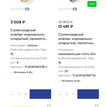
-40%
(0)
(0)
3 008 ₽
25 802 ₽
15 481 ₽
Соленоидный
клапан нормально-
Соленоидный
открытый, прямого
клапан нормально-
действия, 220В, PN10,
открытый, пилотный,
Материал:
латунь
Латунь/EPDM, DN6,…
220В, PN16,
Рабочее давление, бар:
Материал:
Нерж.304/PTFE,
10
нержавеющая сталь 304
DN20,
Условный диаметр (DN),
Рабочее давление, бар:
TLSOP20/16PT1S…
мм:
6
16
Артикул:
TLSO6/10EP1B-J
Условный диаметр (DN),
мм:
20
Осталось 9 Шт
Артикул:
TLSOP20/16PT1S
Осталось 9 Шт
1
1