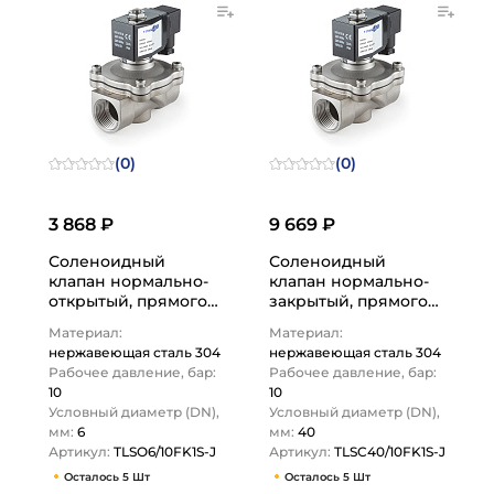
(0)
(0)
3 868 ₽
9 669 ₽
Соленоидный
Соленоидный
клапан нормально-
клапан нормально-
открытый, прямого
закрытый, прямого
действия, 220В, PN10,
действия, 220В, PN10,
Материал:
Материал:
Нерж.304/FKM, DN6,…
Нерж.304/FKM, DN40,
нержавеющая сталь 304
нержавеющая сталь 304
…
Рабочее давление, бар:
Рабочее давление, бар:
10
10
Условный диаметр (DN),
Условный диаметр (DN),
мм:
6
мм:
40
Артикул:
TLSO6/10FK1S-J
Артикул:
TLSC40/10FK1S-J
Осталось 5 Шт
Осталось 5 Шт