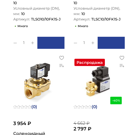
10
10
Условный диаметр (DN),
Условный диаметр (DN),
мм:
10
мм:
10
Артикул:
TLSO10/10FK1S-J
Артикул:
TLSC10/10FK1S-J
Много
Много
1
1
Распродажа
-40%
(0)
(0)
3 954 ₽
4 662 ₽
2 797 ₽
Соленоидный