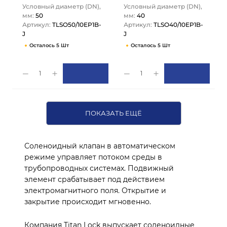
Условный диаметр (DN),
Условный диаметр (DN),
мм:
50
мм:
40
Артикул:
TLSO50/10EP1B-
Артикул:
TLSO40/10EP1B-
J
J
Осталось 5 Шт
Осталось 5 Шт
1
1
ПОКАЗАТЬ ЕЩЁ
Соленоидный клапан в автоматическом
режиме управляет потоком среды в
трубопроводных системах. Подвижный
элемент срабатывает под действием
электромагнитного поля. Открытие и
закрытие происходит мгновенно.
Компания Titan Lock выпускает соленоидные