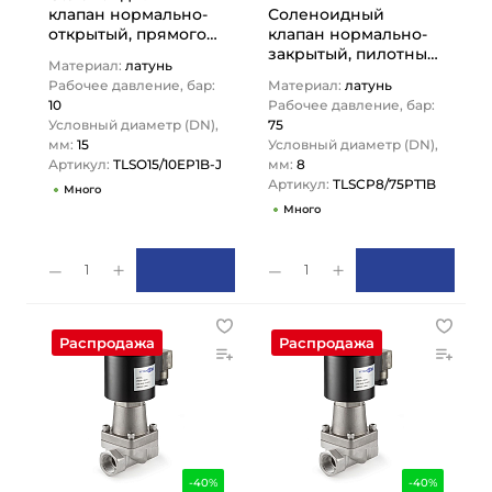
клапан нормально-
Соленоидный
открытый, прямого
клапан нормально-
действия, 220В, PN10,
закрытый, пилотный,
Материал:
латунь
Латунь/EPDM, DN15,…
220В, PN75,
Рабочее давление, бар:
Материал:
латунь
Латунь/PTFE, DN8,
10
Рабочее давление, бар:
TLSCP8/75PT1B
Условный диаметр (DN),
75
TITAN…
мм:
15
Условный диаметр (DN),
Артикул:
TLSO15/10EP1B-J
мм:
8
Артикул:
TLSCP8/75PT1B
Много
Много
1
1
Распродажа
Распродажа
-40%
-40%