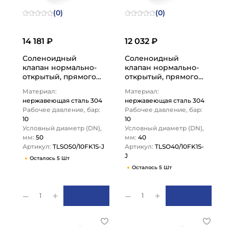
(0)
(0)
14 181 ₽
12 032 ₽
Соленоидный
Соленоидный
клапан нормально-
клапан нормально-
открытый, прямого
открытый, прямого
действия, 220В, PN10,
действия, 220В, PN10,
Материал:
Материал:
Нерж.304/FKM, DN50,
Нерж.304/FKM, DN40,
нержавеющая сталь 304
нержавеющая сталь 304
…
…
Рабочее давление, бар:
Рабочее давление, бар:
10
10
Условный диаметр (DN),
Условный диаметр (DN),
мм:
50
мм:
40
Артикул:
TLSO50/10FK1S-J
Артикул:
TLSO40/10FK1S-
J
Осталось 5 Шт
Осталось 5 Шт
1
1