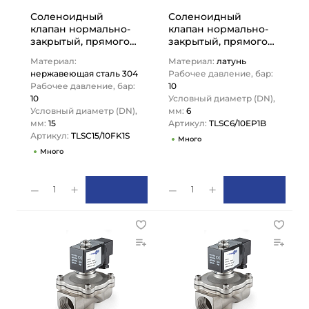
Соленоидный
Соленоидный
клапан нормально-
клапан нормально-
закрытый, прямого
закрытый, прямого
действия, 220В, PN10,
действия, 220В, PN10,
Материал:
Материал:
латунь
Нерж.304/FKM, DN15,
Латунь/EPDM, DN6,
нержавеющая сталь 304
Рабочее давление, бар:
…
TLSC6/10EP1B…
Рабочее давление, бар:
10
10
Условный диаметр (DN),
Условный диаметр (DN),
мм:
6
мм:
15
Артикул:
TLSC6/10EP1B
Артикул:
TLSC15/10FK1S
Много
Много
1
1