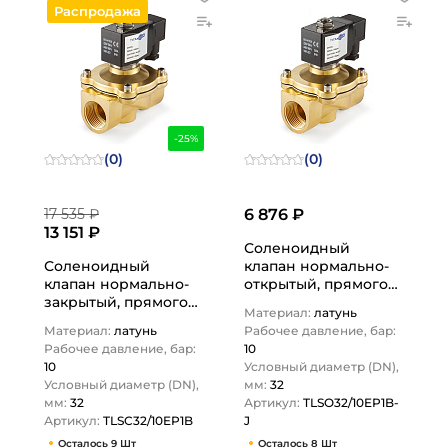
Распродажа
-25%
(0)
(0)
17 535 ₽
6 876 ₽
13 151 ₽
Соленоидный
Соленоидный
клапан нормально-
клапан нормально-
открытый, прямого
закрытый, прямого
действия, 220В, PN10,
Материал:
латунь
действия, 220В, PN10,
Латунь/EPDM, DN32,…
Материал:
латунь
Рабочее давление, бар:
Латунь/EPDM, DN32,…
Рабочее давление, бар:
10
10
Условный диаметр (DN),
Условный диаметр (DN),
мм:
32
мм:
32
Артикул:
TLSO32/10EP1B-
Артикул:
TLSC32/10EP1B
J
Осталось 9 Шт
Осталось 8 Шт