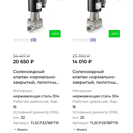
-40%
-40%
(0)
(0)
34 417 ₽
23 350 ₽
20 650 ₽
14 010 ₽
Соленоидный
Соленоидный
клапан нормально-
клапан нормально-
закрытый, пилотный,
закрытый, пилотный,
220В, PN16,
220В, PN16,
Материал:
Материал:
Нерж.304/PTFE,
Нерж.304/PTFE,
нержавеющая сталь 304
нержавеющая сталь 304
DN32,
DN25,
Рабочее давление, бар:
Рабочее давление, бар:
TLSCP32/16PT1S…
TLSCP25/16PT1S…
16
16
Условный диаметр (DN),
Условный диаметр (DN),
мм:
32
мм:
25
Артикул:
TLSCP32/16PT1S
Артикул:
TLSCP25/16PT1S
Много
Много