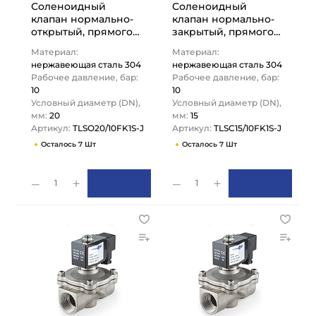
Соленоидный
Соленоидный
клапан нормально-
клапан нормально-
открытый, прямого
закрытый, прямого
действия, 220В, PN10,
действия, 220В, PN10,
Материал:
Материал:
Нерж.304/FKM, DN20,
Нерж.304/FKM, DN15,
нержавеющая сталь 304
нержавеющая сталь 304
…
…
Рабочее давление, бар:
Рабочее давление, бар:
10
10
Условный диаметр (DN),
Условный диаметр (DN),
мм:
20
мм:
15
Артикул:
TLSO20/10FK1S-J
Артикул:
TLSC15/10FK1S-J
Осталось 7 Шт
Осталось 7 Шт
1
1