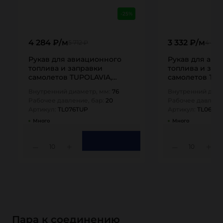
-25%
4 284 ₽/м
3 332 ₽/м
5 712 ₽
4 443
Рукав для авиационного
Рукав для ави
топлива и заправки
топлива и зап
самолетов TUPOLAVIA,
самолетов TUP
напорный, внутр. диам.
напорный, вну
Внутренний диаметр, мм:
76
Внутренний диам
76мм, -30C,…
63мм, -30C,…
Рабочее давление, бар:
20
Рабочее давлени
Артикул:
TL076TUP
Артикул:
TL063T
Много
Много
10
10
Пара к соединению