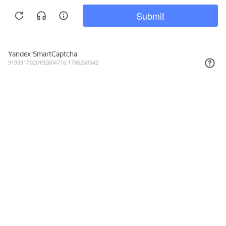
Подписывайтесь на новости и акции
Даю согласие на обработку персональных данных, с
Политикой в
отношении обработки персональных данных (Политикой
конфиденциальности) Оператора
ознакомлен (-на).