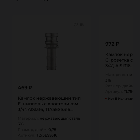
972 ₽
Камлок нержа
C, розетка с х
3/4", AISI316, T
TITAN…
Материал:
нержа
316
Размер, дюйм:
0,
469 ₽
Артикул:
TL75CSS
Камлок нержавеющий тип
Нет В Наличии
E, ниппель с хвостовиком
3/4", AISI316, TL75ESS316
TITAN…
Материал:
нержавеющая сталь
316
Размер, дюйм:
0,75
Артикул:
TL75ESS316