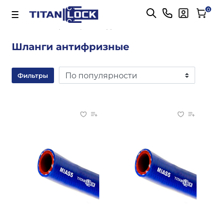
Важно! Для оплаты заказов
Подробнее
0
Главная
антифризный
Шланги антифризные
Фильтры