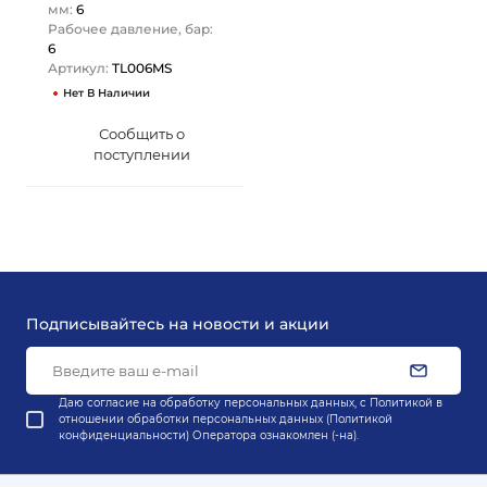
мм:
6
Рабочее давление, бар:
6
Артикул:
TL006MS
Нет В Наличии
Сообщить о
поступлении
Подписывайтесь на новости и акции
Даю согласие на обработку персональных данных, с
Политикой в
отношении обработки персональных данных (Политикой
конфиденциальности) Оператора
ознакомлен (-на).