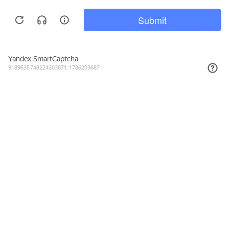
Подписывайтесь на новости и акции
Даю согласие на обработку персональных данных, с
Политикой в
отношении обработки персональных данных (Политикой
конфиденциальности) Оператора
ознакомлен (-на).