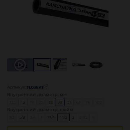
Артикул:
TL038KT
Внутренний диаметр, мм
12,5
16
19
25
32
38
51
63
76
102
Внутренний диаметр, дюйм
1/2
5/8
3/4
1
1 1/4
1 1/2
2
2 1/2
4