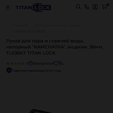
Важно! Для оплаты заказов
Подробнее
0
Главная
Промышленные рукава
Рукава для пара
Рукав для пара и горячей воды,
напорный "KAMCHATKA", вн.диам. 38мм,
TL038KT TITAN LOCK
0
0
вопросов
Гарантия производителя 1 год