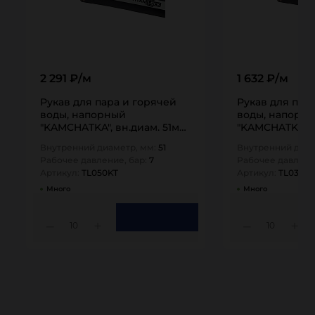
2 291 ₽/м
1 632 ₽/м
Рукав для пара и горячей
Рукав для пар
воды, напорный
воды, напорн
"KAMCHATKA", вн.диам. 51мм,
"KAMCHATKA", 
TL050KT TITAN…
TL032KT TITAN
Внутренний диаметр, мм:
51
Внутренний диам
Рабочее давление, бар:
7
Рабочее давлени
Артикул:
TL050KT
Артикул:
TL032KT
Много
Много
10
10