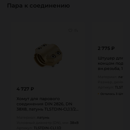
Пара к соединению
2 775 ₽
Штуцер для пара DIN 28
концом под рук
вн.резьба, 1 1/
F1.1/2 TITAN…
Материал:
латун
Размер, дюйм:
1 
Артикул:
TLSTDIN-
4 727 ₽
Осталось 3 Шт
Хомут для парового
соединения DIN 2826, DN
38X8, латунь TLSTDIN-CL1.1/2
TITAN…
Материал:
латунь
Условный диаметр (DN), мм:
38x8
Артикул:
TLSTDIN-CL1.1/2