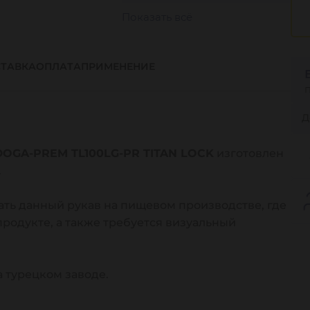
Показать всё
ТАВКА
ОПЛАТА
ПРИМЕНЕНИЕ
Д
OGA-PREM TL100LG-PR TITAN LOCK
изготовлен
.
ать данный рукав на пищевом производстве, где
продукте, а также требуется визуальный
 турецком заводе.