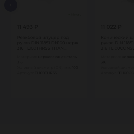
Много
11 493 ₽
11 022 ₽
Резьбовой штуцер под
Конический ш
рукав DIN 11851 DN100 нерж.
рукав DIN 1185
316 TL100THRSS TITAN…
316 TL100CONS
Материал:
нержавеющая сталь
Материал:
нержа
316
316
Условный диаметр (DN), мм:
100
Условный диамет
Артикул:
TL100THRSS
Артикул:
TL100C
1
1