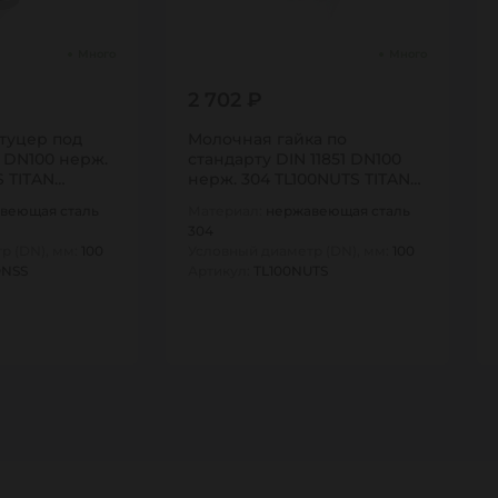
Много
Много
2 702 ₽
туцер под
Молочная гайка по
1 DN100 нерж.
стандарту DIN 11851 DN100
S TITAN…
нерж. 304 TL100NUTS TITAN…
веющая сталь
Материал:
нержавеющая сталь
304
р (DN), мм:
100
Условный диаметр (DN), мм:
100
ONSS
Артикул:
TL100NUTS
1