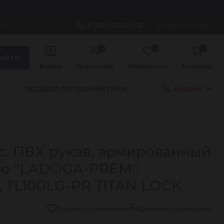
рос
8 (800) 555-23-38
Заказать звонок
0
0
0
айти
Войти
Сравнение
Избранное
Корзина
ПОДБОР ПО ПАРАМЕТРАМ
АКЦИИ
с. ПВХ рукав, армированный
ью "LADOGA-PREM",
, TL100LG-PR TITAN LOCK
Добавить в избранное
Добавить к сравнению