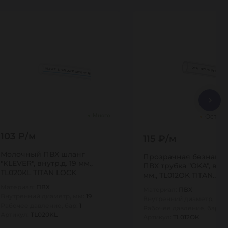
Много
Остало
103 ₽/м
115 ₽/м
Молочный ПВХ шланг
Прозрачная безнапо
"KLEVER", внутр.д. 19 мм.,
ПВХ трубка "OKA", внут
TL020KL TITAN LOCK
мм., TL012OK TITAN…
Материал:
ПВХ
Материал:
ПВХ
Внутренний диаметр, мм:
19
Внутренний диаметр, мм
Рабочее давление, бар:
1
Рабочее давление, бар:
1.
Артикул:
TL020KL
Артикул:
TL012OK