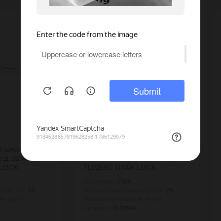
Много
Много
182 ₽/м
 шланг
Молочный ПВХ шланг
.д. 32 мм.,
"KLEVER", внутр.д. 25 мм.,
 LOCK
TL025KL TITAN LOCK
Материал:
ПВХ
етр, мм:
32
Внутренний диаметр, мм:
25
е, бар:
1
Рабочее давление, бар:
1
Артикул:
TL025KL