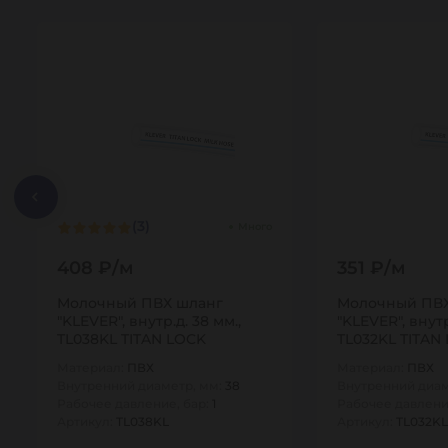
(3)
Много
408 ₽/м
351 ₽/м
Молочный ПВХ шланг
Молочный ПВХ
"KLEVER", внутр.д. 38 мм.,
"KLEVER", внутр
TL038KL TITAN LOCK
TL032KL TITAN
Материал:
ПВХ
Материал:
ПВХ
Внутренний диаметр, мм:
38
Внутренний диам
Рабочее давление, бар:
1
Рабочее давлени
Артикул:
TL038KL
Артикул:
TL032KL