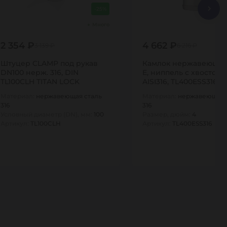
-25%
Много
2 354 ₽
4 662 ₽
3 139 ₽
6 216 ₽
Штуцер CLAMP под рукав
Камлок нержавеющий
DN100 нерж. 316, DIN
E, ниппель с хвостови
TL100CLH TITAN LOCK
AISI316, TL400ESS316 T
Материал:
нержавеющая сталь
Материал:
нержавеющая 
316
316
Условный диаметр (DN), мм:
100
Размер, дюйм:
4
Артикул:
TL100CLH
Артикул:
TL400ESS316
1
1