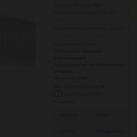
Артикул:
TL100LG-PR
Внутренний диаметр, мм
12,5
16
19
25
32
38
51
Внутренний диаметр, дюйм
63
76
102
1/2
5/8
3/4
1
1 1/4
1 1/2
2
Характеристики:
2 1/2
3
4
Тип рукава:
напорно-
всасывающий
Армирование:
металлическая
спираль
Материал:
ПВХ
Все характеристики
Скачать каталог
Аналоги:
ARM100
Dixon
47200
Alfagomma