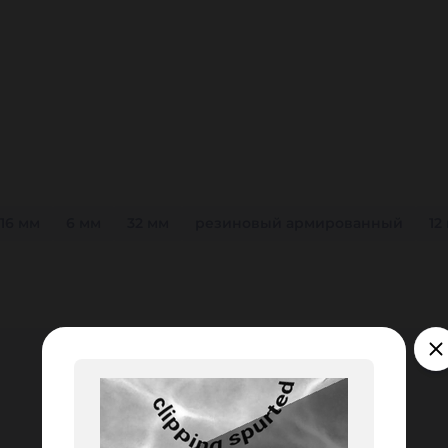
16 мм
6 мм
32 мм
резиновый армированный
12