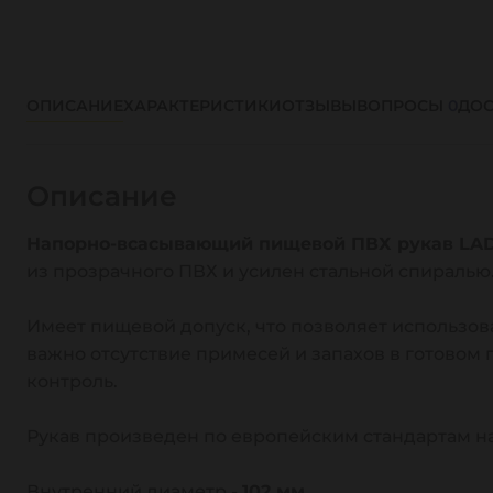
ОПИСАНИЕ
ХАРАКТЕРИСТИКИ
ОТЗЫВЫ
ВОПРОСЫ
0
ДОС
Описание
Напорно-всасывающий пищевой ПВХ рукав LAD
из прозрачного ПВХ и усилен стальной спиралью
Имеет пищевой допуск, что позволяет использов
важно отсутствие примесей и запахов в готовом 
контроль.
Рукав произведен по европейским стандартам на
Внутренний диаметр -
102 мм
.