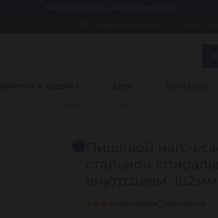
Важно! Для оплаты заказов
Подробнее
sale@titan-lock.shop
Оставить зап
Н
ГАРАНТИЯ И ВОЗВРАТ
БЛОГ
КОНТАКТЫ
ВХ рукава
Пищевые ПВХ рукава
Пищевой нап.-вса
стальной спирал
внутр.диам. 102мм
0
отзывов
0
вопросов