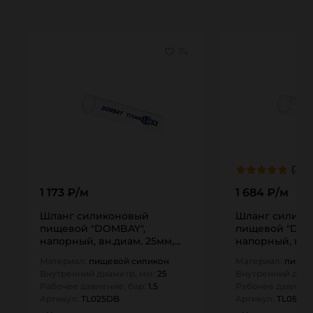
(3)
1 173 ₽/м
1 684 ₽/м
Шланг силиконовый
Шланг силико
пищевой "DOMBAY",
пищевой "DOM
напорный, вн.диам. 25мм,
напорный, вн.
TL025DB TITAN…
TL050DB TITA
Материал:
пищевой силикон
Материал:
пищев
Внутренний диаметр, мм:
25
Внутренний диам
Рабочее давление, бар:
1.5
Рабочее давлени
Артикул:
TL025DB
Артикул:
TL050D