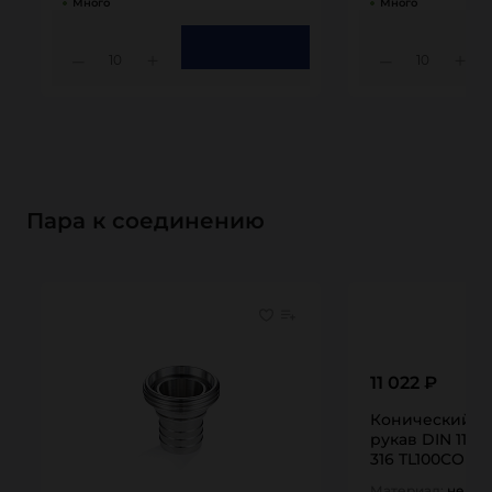
Много
Много
10
10
Пара к соединению
11 022 ₽
Конический ш
рукав DIN 1185
316 TL100CONS
Материал:
нержа