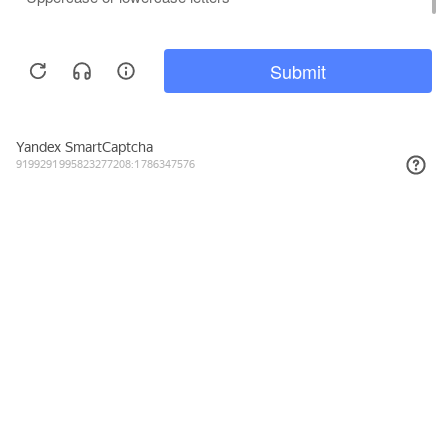
7 983₽
КУПИТЬ
Подписывайтесь на новости и акции
Даю согласие на обработку персональных данных, с
Политикой в
отношении обработки персональных данных (Политикой
конфиденциальности) Оператора
ознакомлен (-на).