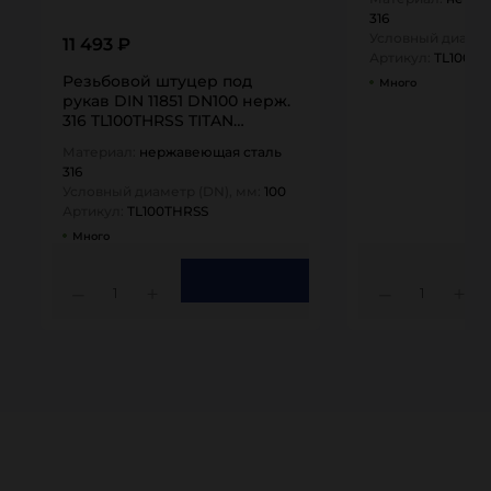
316
Условный диамет
11 493 ₽
Артикул:
TL100C
Резьбовой штуцер под
Много
рукав DIN 11851 DN100 нерж.
316 TL100THRSS TITAN…
Материал:
нержавеющая сталь
316
Условный диаметр (DN), мм:
100
Артикул:
TL100THRSS
Много
1
1