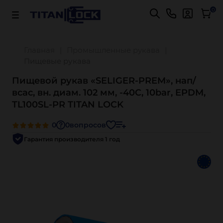
Важно! Для оплаты заказов
Подробнее
0
Главная
Промышленные рукава
Пищевые рукава
Пищевой рукав «SELIGER-PREM», нап/
всас, вн. диам. 102 мм, -40C, 10bar, EPDM,
TL100SL-PR TITAN LOCK
0
0
вопросов
Гарантия производителя 1 год