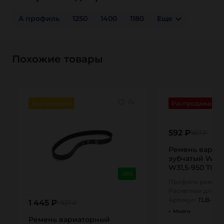
A профиль
1250
1400
1180
Еще
Похожие товары
Распродажа
Распродажа
592 ₽
987 ₽
Ремень вариа
зубчатый W31.
W31,5-950 TIT
-25%
Профиль ремня:
Расчетная длина
Артикул:
TLB-W31
1 445 ₽
1 927 ₽
Много
Ремень вариаторный