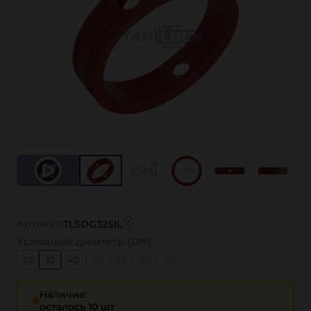
Артикул:
TLSDG32SIL
Условный диаметр (DN)
25
32
40
50
65
80
100
Наличие:
осталось 10 шт