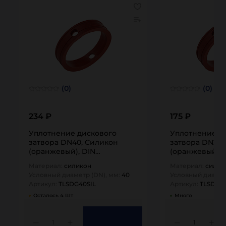
(0)
(0)
234 ₽
175 ₽
Уплотнение дискового
Уплотнение д
затвора DN40, Силикон
затвора DN25,
(оранжевый), DIN
(оранжевый), 
TLSDG40SIL TITAN…
TLSDG25SIL TI
Материал:
силикон
Материал:
силик
Условный диаметр (DN), мм:
40
Условный диамет
Артикул:
TLSDG40SIL
Артикул:
TLSDG25
Осталось 4 Шт
Много
1
1