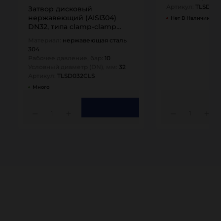
Артикул:
TLSD03
Затвор дисковый
нержавеющий (AISI304)
Нет В Наличии
DN32, типа clamp-clamp
TLSD032CLS TITAN…
Материал:
нержавеющая сталь
304
Рабочее давление, бар:
10
Условный диаметр (DN), мм:
32
Артикул:
TLSD032CLS
Много
1
1