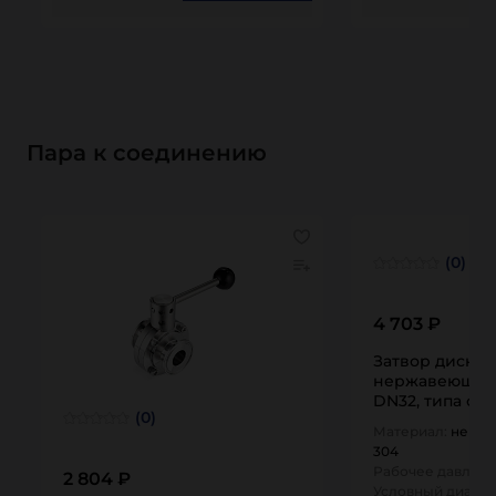
Пара к соединению
(0)
4 703 ₽
Затвор диско
нержавеющий (
DN32, типа сва
(0)
DIN TLSD032W
Материал:
нержа
304
Рабочее давлени
2 804 ₽
Условный диамет