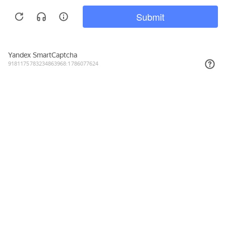
204₽
КУПИТЬ
Подписывайтесь на новости и акции
Даю согласие на обработку персональных данных, с
Политикой в
отношении обработки персональных данных (Политикой
конфиденциальности) Оператора
ознакомлен (-на).