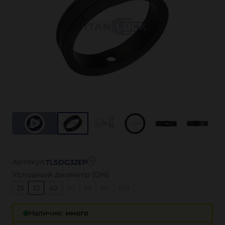
Артикул:
TLSDG32EP
Условный диаметр (DN)
25
32
40
50
65
80
100
Наличие:
много