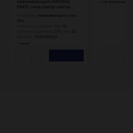
нержавеющий (AISI304)
Нет В Наличии
DN32, типа clamp-clamp
TLSD032CLS TITAN…
Материал:
нержавеющая сталь
304
Рабочее давление, бар:
10
Условный диаметр (DN), мм:
32
Артикул:
TLSD032CLS
Много
1
1