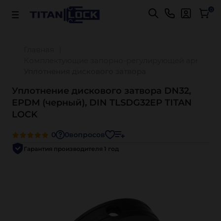
Важно! Для оплаты заказов
Подробнее
0
Главная
Комплектующие запорно-регулирующей арматур
Уплотнения дискового затвора
Уплотнение дискового затвора DN32,
EPDM (черный), DIN TLSDG32EP TITAN
LOCK
0
0
вопросов
Гарантия производителя 1 год