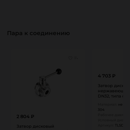
Пара к соединению
4 703 ₽
Затвор диско
нержавеющий (
DN32, типа сва
DIN TLSD032W
Материал:
нержа
304
Рабочее давлени
2 804 ₽
Условный диамет
Артикул:
TLSD03
Затвор дисковый