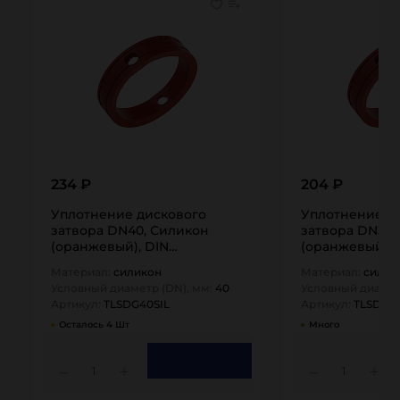
234 ₽
204 ₽
Уплотнение дискового
Уплотнение д
затвора DN40, Силикон
затвора DN32,
(оранжевый), DIN
(оранжевый), 
TLSDG40SIL TITAN…
TLSDG32SIL TI
Материал:
силикон
Материал:
силик
Условный диаметр (DN), мм:
40
Условный диамет
Артикул:
TLSDG40SIL
Артикул:
TLSDG32
Осталось 4 Шт
Много
1
1