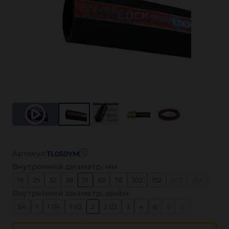
Артикул:
TL050YM
Внутренний диаметр, мм
19
25
32
38
51
63
76
102
152
203
254
Внутренний диаметр, дюйм
3/4
1
1 1/4
1 1/2
2
2 1/2
3
4
6
8
10