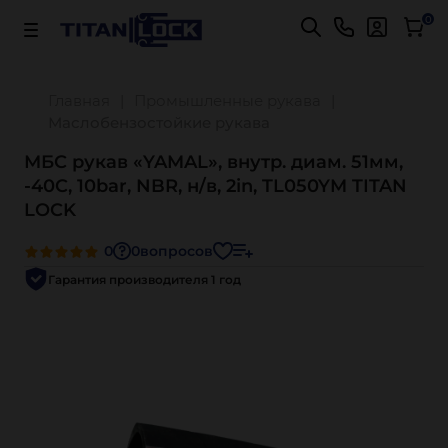
Важно! Для оплаты заказов
Подробнее
0
Главная
Промышленные рукава
Маслобензостойкие рукава
МБС рукав «YAMAL», внутр. диам. 51мм,
-40C, 10bar, NBR, н/в, 2in, TL050YM TITAN
LOCK
0
0
вопросов
Гарантия производителя 1 год