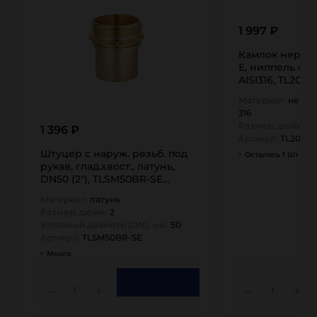
1 997 ₽
Камлок нержа
E, ниппель с х
AISI316, TL200
Материал:
нержа
316
Размер, дюйм:
2
1 396 ₽
Артикул:
TL200ES
Штуцер с наруж. резьб. под
Осталось 1 Шт
рукав, глад.хвост., латунь,
DN50 (2"), TLSM50BR-SE
TITAN…
Материал:
латунь
Размер, дюйм:
2
Условный диаметр (DN), мм:
50
Артикул:
TLSM50BR-SE
Много
1
1