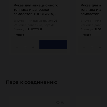
Рукав для авиационного
Рукав для ави
топлива и заправки
топлива и зап
самолетов TUPOLAVIA,
самолетов TUP
напорный, внутр. диам.
напорный, вну
Внутренний диаметр, мм:
76
Внутренний диам
76мм, -30C,…
63мм, -30C,…
Рабочее давление, бар:
20
Рабочее давлени
Артикул:
TL076TUP
Артикул:
TL063T
Много
Много
10
10
Пара к соединению