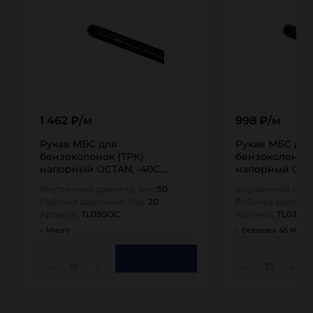
1 462 ₽/м
998 ₽/м
Рукав МБС для
Рукав МБС для
бензоколонок (ТРК)
бензоколонок 
напорный OCTAN, -40C,
напорный OCTA
внутр.д. 50 мм, TL050OC
внутр.д. 32 мм
Внутренний диаметр, мм:
50
Внутренний диам
TITAN…
TITAN…
Рабочее давление, бар:
20
Рабочее давлени
Артикул:
TL050OC
Артикул:
TL032O
Много
Осталось 45 М
10
10