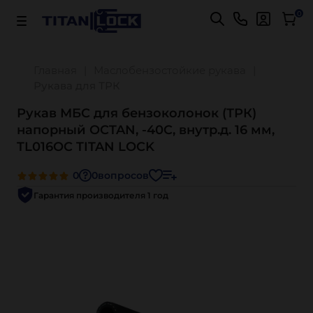
Важно! Для оплаты заказов
Подробнее
0
Главная
Маслобензостойкие рукава
Рукава для ТРК
Рукав МБС для бензоколонок (ТРК)
напорный OCTAN, -40C, внутр.д. 16 мм,
TL016OC TITAN LOCK
0
0
вопросов
Гарантия производителя 1 год