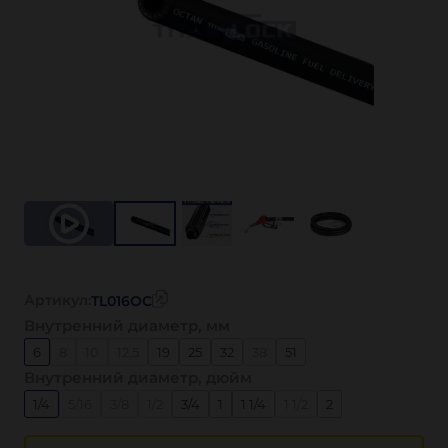
Артикул:
TL016OC
Внутренний диаметр, мм
6
8
10
12,5
19
25
32
38
51
Внутренний диаметр, дюйм
1/4
5/16
3/8
1/2
3/4
1
1 1/4
1 1/2
2