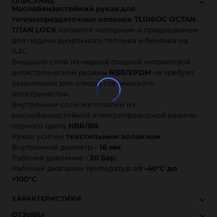
ОПИСАНИЕ
Маслобензостойкий рукав для
топливораздаточных колонок TL016OC OCTAN
TITAN LOCK
является напорным и предназначен
для подачи дизельного топлива и бензина на
АЗС.
Внешний слой из черной гладкой нитриловой
антистатической резины
NBR/EPDM
не требует
заземления для отвода статического
электричества.
Внутренний слой изготовлен из
маслобензостойкой электропроводной резины
чёрного цвета
NBR/BR
.
Рукав усилен
текстильным волокном
.
Внутренний диаметр -
16 мм
.
Рабочее давление -
20 Бар
.
Рабочий диапазон температур:
от -40°C до
+100°C
.
ХАРАКТЕРИСТИКИ
ОТЗЫВЫ