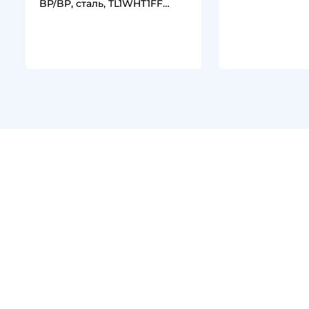
BP/BP, сталь, TL1WHT1FF
TITAN…
TITAN…
1
1