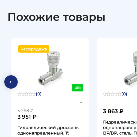
Похожие товары
Распродажа
-25%
(0)
(0)
5 268 ₽
3 863 ₽
3 951 ₽
Гидравлическ
Гидравлический дроссель
однонаправлен
однонаправленный, 1",
BP/BP, сталь, 