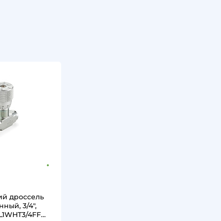
ий дроссель
ный, 3/4",
TL1WHT3/4FF