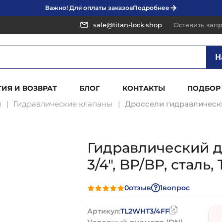
Важно! Для оплаты заказов
Подробнее
sale@titan-lock.shop
Оставить зап
Н
ТИЯ И ВОЗВРАТ
БЛОГ
КОНТАКТЫ
ПОДБОР
ы
Гидравлические клапаны
Дроссели гидравлическ
Гидравлический 
3/4", BP/BP, стал
0
отзыв
1
вопрос
Артикул:
TL2WHT3/4FF