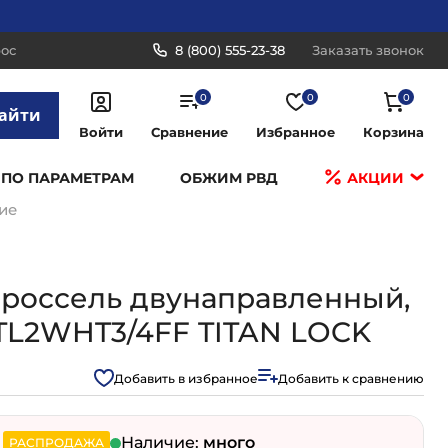
рос
8 (800) 555-23-38
Заказать звонок
0
0
0
айти
Войти
Сравнение
Избранное
Корзина
 ПО ПАРАМЕТРАМ
ОБЖИМ РВД
АКЦИИ
ие
дроссель двунаправленный,
ь, TL2WHT3/4FF TITAN LOCK
Добавить в избранное
Добавить к сравнению
Наличие:
много
РАСПРОДАЖА