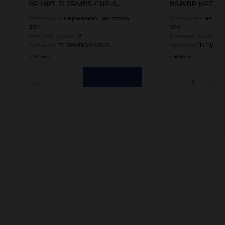
ВР NPT, TL2RMBS-FNP-S
BSP/ВР NPT, TL
TITAN…
FNP-S TITAN…
Материал:
нержавеющая сталь
Материал:
нержа
304
304
Размер, дюйм:
2
Размер, дюйм:
1,
Артикул:
TL2RMBS-FNP-S
Артикул:
TL1.1/2
Много
Много
1
1