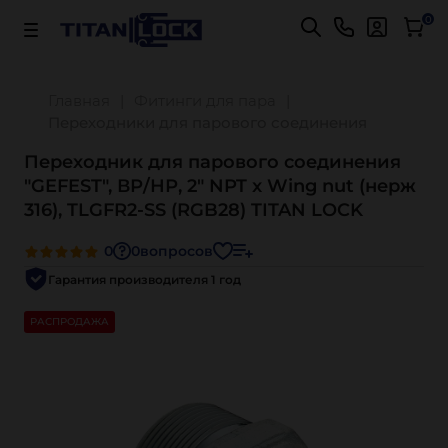
Важно! Для оплаты заказов
Подробнее
0
Главная
Фитинги для пара
Переходники для парового соединения
Переходник для парового соединения
"GEFEST", ВР/НР, 2" NPT x Wing nut (нерж
316), TLGFR2-SS (RGB28) TITAN LOCK
0
0
вопросов
Гарантия производителя 1 год
РАСПРОДАЖА