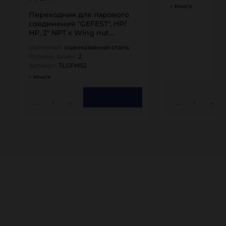
Много
Переходник для парового
соединения "GEFEST", НР/
НР, 2" NPT x Wing nut
(оцинк.…
Материал:
оцинкованная сталь
Размер, дюйм:
2
Артикул:
TLGFMS2
Много
1
1